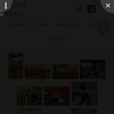
Doina
Ruști
Enciclopedia
Eliade
Întâlniri literare
Litera MOV
Foto