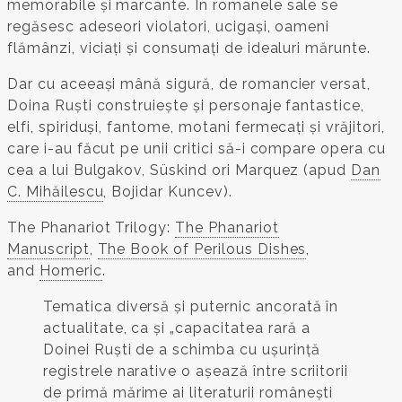
memorabile și marcante. În romanele sale se
regăsesc adeseori violatori, ucigași, oameni
flămânzi, viciați și consumați de idealuri mărunte.
Dar cu aceeași mână sigură, de romancier versat,
Doina Ruști construiește și personaje fantastice,
elfi, spiriduși, fantome, motani fermecați și vrăjitori,
care i-au făcut pe unii critici să-i compare opera cu
cea a lui Bulgakov, Süskind ori Marquez (apud
Dan
C. Mihăilescu
, Bojidar Kuncev).
The Phanariot Trilogy:
The Phanariot
Manuscript
,
The Book of Perilous Dishes
,
and
Homeric
.
Tematica diversă și puternic ancorată în
actualitate, ca și „capacitatea rară a
Doinei Ruști de a schimba cu ușurință
registrele narative o așează între scriitorii
de primă mărime ai literaturii românești