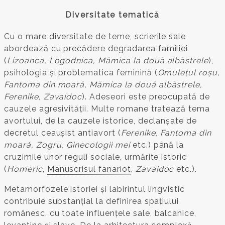
Diversitate tematică
Cu o mare diversitate de teme, scrierile sale
abordează cu precădere degradarea familiei
(
Lizoanca, Logodnica, Mămica la două albăstrele
),
psihologia și problematica feminină (
Omulețul roșu,
Fantoma din moară, Mămica la două albăstrele,
Ferenike, Zavaidoc
). Adeseori este preocupată de
cauzele agresivității. Multe romane tratează tema
avortului, de la cauzele istorice, declanșate de
decretul ceaușist antiavort (
Ferenike, Fantoma din
moară, Zogru, Ginecologii mei
etc.) până la
cruzimile unor reguli sociale, urmărite istoric
(
Homeric
,
Manuscrisul fanariot
,
Zavaidoc
etc.).
Metamorfozele istoriei și labirintul lingvistic
contribuie substanțial la definirea spațiului
românesc, cu toate influențele sale, balcanice,