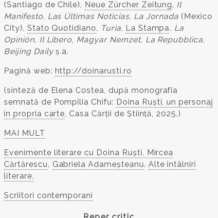
(Santiago de Chile),
Neue Zürcher Zeitung
,
Il
Manifesto
,
Las Últimas Noticias
,
La Jornada
(Mexico
City),
Stato Quotidiano
,
Turia
,
La Stampa
, La
Opinión, Il Libero
,
Magyar Nemzet, La Repubblica,
Beijing Daily
ș.a.
Pagină web:
http://doinarusti.ro
(sinteză de Elena Costea, după monografia
semnată de Pompilia Chifu:
Doina Ruști, un personaj
în propria carte
, Casa Cărții de Știință, 2025.)
MAI MULT
Evenimente literare cu Doina Ruști, Mircea
Cărtărescu
,
Gabriela Adameșteanu
.
Alte întâlniri
literare.
Scriitori contemporani
Reper critic