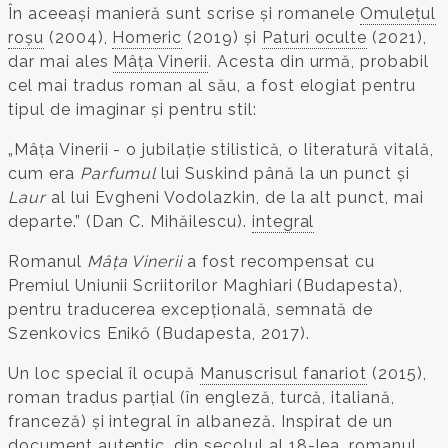
În aceeași manieră sunt scrise și romanele
Omulețul
roșu
(2004),
Homeric
(2019) și
Paturi oculte
(2021),
dar mai ales
Mâța Vinerii
.
Acesta din urmă, probabil
cel mai tradus roman al său, a fost elogiat pentru
tipul de imaginar și pentru stil:
„Mâța Vinerii - o jubilație stilistică, o literatură vitală,
cum era
Parfumul
lui Suskind până la un punct și
Laur
al lui Evgheni Vodolazkin, de la alt punct, mai
departe.” (Dan C. Mihăilescu).
integral
Romanul
Mâța Vinerii
a fost recompensat cu
Premiul Uniunii Scriitorilor Maghiari (Budapesta),
pentru traducerea excepțională, semnată de
Szenkovics Enikő (Budapesta, 2017).
Un loc special îl ocupă
Manuscrisul fanariot
(2015),
roman tradus parțial (în engleză, turcă, italiană,
franceză) și integral în albaneză. Inspirat de un
document autentic, din secolul al 18-lea, romanul