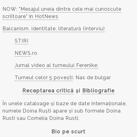
NOW:
"Mesajul uneia dintre cele mai cunoscute
scriitoare” în HotNews
Balcanism, identitate, literatură (interviu)
​STIRI
NEWS
.ro
Jurnal video al turneului Ferenike;
Turneul celor 5 povești
: Nas de bulgar
Receptarea critică
și
Bibliografie
În unele cataloage și baze de date internaționale,
numele Doina Ruști apare și sub formele Doina
Rusti sau Cornelia Doina Rusti.
Bio pe scurt