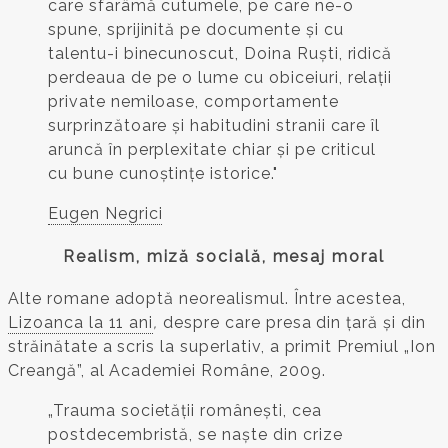
care sfarâmă cutumele, pe care ne-o
spune, sprijinită pe documente și cu
talentu-i binecunoscut, Doina Ruști, ridică
perdeaua de pe o lume cu obiceiuri, relații
private nemiloase, comportamente
surprinzătoare și habitudini stranii care îl
aruncă în perplexitate chiar și pe criticul
cu bune cunoștințe istorice."
Eugen Negrici
Realism, miză socială, mesaj moral
Alte romane adoptă neorealismul. Între acestea,
Lizoanca la 11 ani
,
despre care presa din țară și din
străinătate a scris la superlativ, a primit Premiul „Ion
Creangă”, al Academiei Române, 2009.
„Trauma societății românești, cea
postdecembristă, se naște din crize