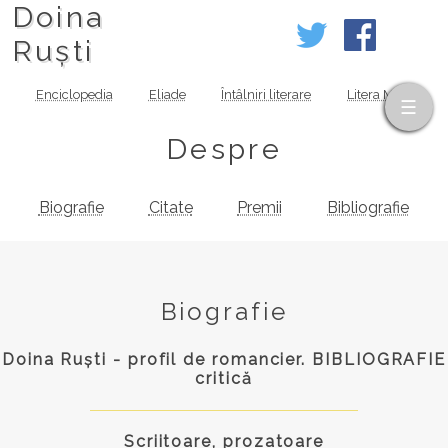
Doina
Ruști
Enciclopedia
Eliade
Întâlniri literare
Litera MOV
Despre
Biografie
Citate
Premii
Bibliografie
Biografie
Doina Ruști - profil de romancier. BIBLIOGRAFIE
critică
Scriitoare, prozatoare