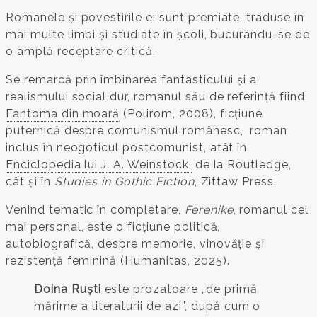
Romanele și povestirile ei sunt premiate, traduse în
mai multe limbi și studiate în școli, bucurându-se de
o amplă receptare critică.
Se remarcă prin îmbinarea fantasticului și a
realismului social dur, romanul său de referință fiind
Fantoma din moară
(Polirom, 2008), ficțiune
puternică despre comunismul românesc, roman
inclus în neogoticul postcomunist, atât în
Enciclopedia lui J. A. Weinstock,
de la Routledge,
cât și în
Studies in Gothic Fiction
, Zittaw Press.
Venind tematic în completare,
Ferenike
, romanul cel
mai personal, este o ficțiune politică,
autobiografică, despre memorie, vinovăție și
rezistență feminină (Humanitas, 2025).
Doina Ruști
este prozatoare „de primă
mărime a literaturii de azi”, după cum o