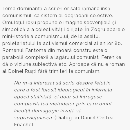
Tema dominantă a scrierilor sale rămâne însă
comunismul, ca sistem al degradării colective.
Omulețul roșu propune o imagine secvențială și
simbolică a a colectivității dirijate. În Zogru apare o
mini-istorie a comunismului, de la asaltul
proletariatului la activismul comercial al anilor 80.
Romanul Fantoma din moară construiește o
parabolă complexă a lagărului comunist, Ferenike
dă o viziune subiectivă etc. Aproape că nu e roman
al Doinei Ruști fără trimiteri la comunism.
Nu m-a interesat să scriu despre felul în
care a fost folosit ideologicul în infernala
epocă stalinistă, ci doar să întregesc
complexitatea metodelor prin care omul
încolțit demagogic învață să
supraviețuiască.
(
Dialog cu Daniel Cristea
Enache
)