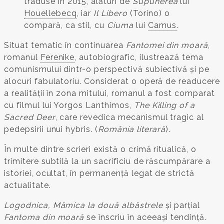
traduse în 2015, alături de
Supunerea
lui
Houellebecq
, iar
Il Libero
(Torino) o
compară, ca stil, cu
Ciuma
lui
Camus
.
S​ituat tematic în continuarea
Fantomei din moară
,
romanul
Ferenike
, autobiografic, ilustrează tema
comunismului dintr-o perspectivă subiectivă și pe
alocuri fabulatoriu. Considerat o operă de readucere
a realității în zona mitului, romanul a fost comparat
cu filmul lui Yorgos Lanthimos,
The Killing of a
Sacred Deer
, care revedica mecanismul tragic al
pedepsirii unui hybris. (
România literară
).
În multe dintre scrieri există o crimă ritualică, o
trimitere subtilă la un sacrificiu de răscumpărare a
istoriei, ocultat, în permanență legat de strictă
actualitate.
Logodnica, Mămica la două albăstrele
și parțial
Fantoma din moară
se înscriu în aceeași tendință.