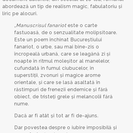
abordează un tip de realism magic, fabulatoriu și
liric pe alocuri.
„Manuscrisul fanariot
este o carte
fastuoasă, de o senzualitate molipsitoare.
Este un poem închinat Bucureștiului
fanariot, o urbe, sau mai bine-zis o
încropeală urbană, care se leagănă zi și
noapte în ritmul moleșitor al manelelor,
cufundată în fumul ciubucelor, în
superstiții, zvonuri și magice arome
orientale, și care se lasă asaltată în
răstimpuri de frenezii endemice și fără
obiect, de tristeți grele și melancolii fără
nume.
Dacă ar fi atât și tot ar fi de-ajuns.
Dar povestea despre o iubire imposibilă și