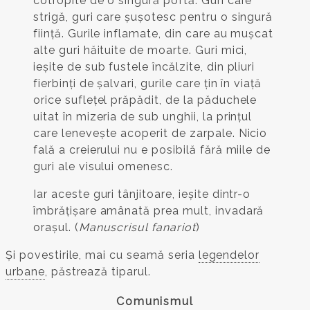
cotropite de o singură poftă. Guri care
strigă, guri care șușotesc pentru o singură
ființă. Gurile inflamate, din care au mușcat
alte guri hăituite de moarte. Guri mici,
ieșite de sub fustele încălzite, din pliuri
fierbinți de șalvari, gurile care țin în viață
orice suflețel prăpădit, de la păduchele
uitat în mizeria de sub unghii, la prințul
care lenevește acoperit de zarpale. Nicio
fală a creierului nu e posibilă fără miile de
guri ale visului omenesc.
Iar aceste guri tânjitoare, ieșite dintr-o
îmbrățișare amânată prea mult, invadară
orașul. (
Manuscrisul fanariot
)
Și povestirile, mai cu seamă seria
legendelor
urbane
, păstrează tiparul.
Comunismul