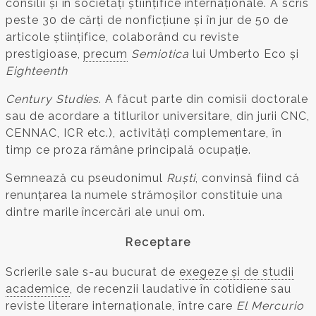
consilii și în societăți științifice internaționale. A scris
peste 30 de cărți de nonficțiune și în jur de 50 de
articole științifice, colaborând cu reviste
prestigioase,
precum
Semiotica
lui Umberto Eco și
Eighteenth
Century Studies
. A făcut parte din comisii doctorale
sau de acordare a titlurilor universitare, din jurii CNC,
CENNAC, ICR etc.), activități complementare, în
timp ce proza rămâne principală ocupație.
Semnează cu pseudonimul
Ruști
, convinsă fiind că
renunțarea la numele strămoșilor constituie una
dintre marile încercări ale unui om.
Receptare
Scrierile sale s-au bucurat de
exegeze și de studii
academice
, de recenzii laudative în cotidiene sau
reviste literare internaționale, între care
El Mercurio