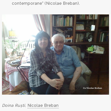
contemporane” (Nicolae Breban).
Doina Ruști,
Nicolae Breban