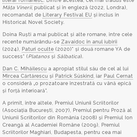
literar românesc
. Dintre acestea, cel mai tradus este
Mâța Vinerii
, publicat și în engleză (2022, Londra),
recomandat de
Literary Festival EU
și inclus în
Historical Novel Society.
Doina Ruști a mai publicat și alte romane, între cele
recente numărându-se
Zavaidoc în anul iubirii
(2024),
Paturi oculte
(2020)* și două romane YA de
success* (
Platanos
și
Sălbatica
).
Dan C. Mihăilescu
a apropiat stilul său de cel al lui
Mircea Cărtărescu
și
Patrick Süskind
, iar
Paul Cernat
o consideră „o prozatoare înzestrată cu vână epică
și forță interioară”.
A primit, între altele, Premiul Uniunii Scriitorilor
(Asociația București, 2007), Premiul pentru Proză al
Uniunii Scriitorilor din România (2008) și Premiul Ion
Creangă al Academiei Române (2009), Premiul
Scriitorilor Maghiari, Budapesta, pentru cea mai