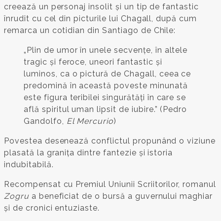
creează un personaj insolit și un tip de fantastic
înrudit cu cel din picturile lui Chagall, după cum
remarca un cotidian din Santiago de Chile:
„Plin de umor în unele secvențe, în altele
tragic și feroce, uneori fantastic și
luminos, ca o pictură de Chagall, ceea ce
predomină în această poveste minunată
este figura teribilei singurătăți în care se
află spiritul uman lipsit de iubire.” (Pedro
Gandolfo,
El Mercurio
)
Povestea desenează conflictul propunând o viziune
plasată la granița dintre fantezie și istoria
indubitabilă.
Recompensat cu Premiul Uniunii Scriitorilor, romanul
Zogru
a beneficiat de o bursă a guvernului maghiar
și de cronici entuziaste.