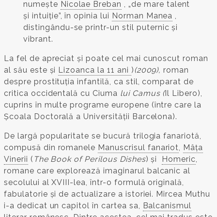
numește
Nicolae Breban
, „de mare talent
și intuiție”, în opinia lui
Norman Manea
,
distingându-se printr-un stil puternic și
vibrant.
La fel de apreciat și poate cel mai cunoscut roman
al său este și
Lizoanca la 11 ani
)
(2009),
roman
despre prostituția infantilă, ca stil, comparat de
critica occidentală cu Ciuma
lui Camus (
Il Libero),
cuprins în multe programe europene (între care la
Școala Doctorală a Universității Barcelona).
De largă popularitate se bucură trilogia fanariotă,
compusă din romanele
Manuscrisul fanariot
,
Mâța
Vinerii
(
The Book of Perilous Dishes
) și
Homeric
,
romane care explorează imaginarul balcanic al
secolului al XVIII-lea, într-o formulă originală,
fabulatorie și de actualizare a istoriei. Mircea Muthu
i-a dedicat un capitol în cartea sa,
Balcanismul