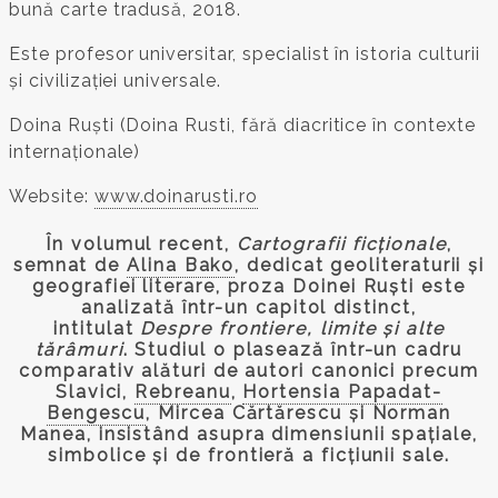
bună carte tradusă, 2018.
Este profesor universitar, specialist în istoria culturii
și civilizației universale.
Doina Ruști (Doina Rusti, fără diacritice în contexte
internaționale)
Website:
www.doinarusti.ro
În volumul recent,
Cartografii ficționale
,
semnat de
Alina Bako
, dedicat geoliteraturii și
geografiei literare, proza Doinei Ruști este
analizată într-un capitol distinct,
intitulat
Despre frontiere, limite și alte
tărâmuri
. Studiul o plasează într-un cadru
comparativ alături de autori canonici precum
Slavici,
Rebreanu
,
Hortensia Papadat-
Bengescu
, Mircea Cărtărescu și Norman
Manea, insistând asupra dimensiunii spațiale,
simbolice și de frontieră a ficțiunii sale.