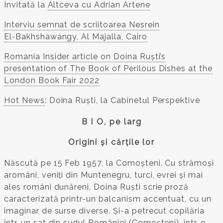
Invitată la
Altceva cu Adrian Artene
Interviu semnat de scriitoarea Nesrein
El‑Bakhshawangy, Al Majalla, Cairo
Romania Insider article on Doina Ruști’s
presentation of The Book of Perilous Dishes at the
London Book Fair 2022
Hot News
: Doina Ruști, la Cabinetul Perspektive
B I O, pe larg
Origini și cărțile lor
Născută pe 15 Feb 1957, la Comoșteni. Cu strămoși
aromâni, veniți din Muntenegru, turci, evrei și mai
ales români dunăreni, Doina Ruști scrie proză
caracterizată printr-un balcanism accentuat, cu un
imaginar de surse diverse. Și-a petrecut copilăria
într-un sat din sudul României (Comoșteni), într-o