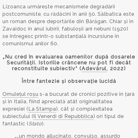
Lizoanca urmărește mecanismele degradării
postcomuniste, cu rădăcini în anii 50. Sălbatica este
un roman despre deportările din Bărăgan. Chiar și în
Zavaidoc în anul iubirii, fabuloșii ani nebuni (1920)
se întregesc printr-o substanțială incursiune în
comunismul anilor 60.
„Nu cred în evaluarea oamenilor după dosarele
Securității. Istoriile crâncene nu pot fi decât
reconstituite subiectiv“ (
Adevărul
, 2022)
Între fantezie și observație lucidă
Omulețul roșu
s-a bucurat de cronici pozitive în țară
și în Italia, fiind apreciată atât originalitatea
expresiei (
La Stampa
), cât și complexitatea
subiectului (
Il Venerdì di Repubblica
) ori tipul de
fantastic (
Stato
).
„…un mondo allucinato, convulso, assurdo