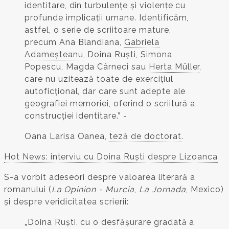
identitare, din turbulențe și violențe cu
profunde implicații umane. Identificăm,
astfel, o serie de scriitoare mature,
precum Ana Blandiana,
Gabriela
Adameșteanu
, Doina Ruști, Simona
Popescu, Magda Cârneci sau
Herta Müller
,
care nu uzitează toate de exercițiul
autoficțional, dar care sunt adepte ale
geografiei memoriei, oferind o scriitură a
construcției identitare.” -
Oana Larisa Oanea,
teză de doctorat
.
Hot News: interviu cu Doina Ruști despre Lizoanca
S-a vorbit adeseori despre valoarea literară a
romanului (
La Opinion - Murcia
,
La Jornada
, Mexico)
și despre veridicitatea scrierii:
„Doina Ruști, cu o desfășurare gradată a