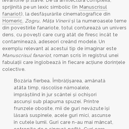
levantine și slave. De la arhitectura complexă,
sprijinită pe un lexic simbolic (în
Manuscrisul
fanariot
), la desfășurările cinematografice din
Homeric
,
Zogru, Mâța Vinerii
și la numeroasele teme
din povestirile fanariote, totul conturează un univers
dens, cu povești care curg atât de firesc încât te
contaminează, adeseori creând modele. Un
exemplu relevant al acestui tip de imaginar este
Manuscrisul fanariot
, roman scris în registrul unei
fabulații care înglobează în fiecare acțiune dorințele
colective.
Bozăria fierbea. Îmbrățișarea, amânată
atâta timp, răscolise nămoalele,
împrăștiind în jur scântei și ochișori
ascunși sub plapuma spuzei. Printre
frunzele obosite, mii de guri nevăzute își
lăsară suspinele, acele guri mici, ascunse
în cutele lumii. Guri care n-au mai mâncat,