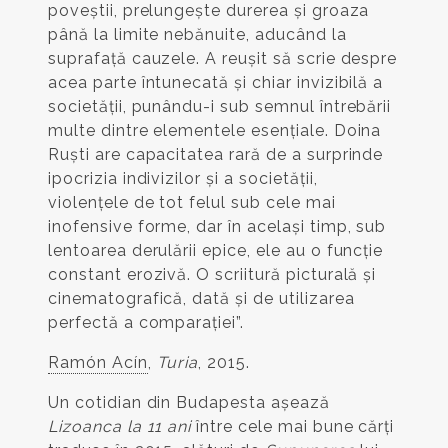
poveștii, prelungește durerea și groaza
până la limite nebănuite, aducând la
suprafață cauzele. A reușit să scrie despre
acea parte întunecată și chiar invizibilă a
societății, punându-i sub semnul întrebării
multe dintre elementele esențiale. Doina
Ruști are capacitatea rară de a surprinde
ipocrizia indivizilor și a societății,
violențele de tot felul sub cele mai
inofensive forme, dar în același timp, sub
lentoarea derulării epice, ele au o funcție
constant erozivă. O scriitură picturală și
cinematografică, dată și de utilizarea
perfectă a comparației”.
Ramón Acín
,
Turia
, 2015.
Un cotidian din Budapesta așează
Lizoanca la 11 ani
între cele mai bune cărți