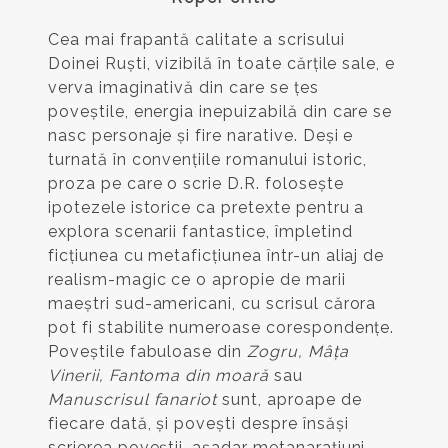
Cea mai frapantă calitate a scrisului
Doinei Ruști, vizibilă în toate cărțile sale, e
verva imaginativă din care se țes
poveștile, energia inepuizabilă din care se
nasc personaje și fire narative. Deși e
turnată în convențiile romanului istoric,
proza pe care o scrie D.R. folosește
ipotezele istorice ca pretexte pentru a
explora scenarii fantastice, împletind
ficțiunea cu metaficțiunea într-un aliaj de
realism-magic ce o apropie de marii
maeștri sud-americani, cu scrisul cărora
pot fi stabilite numeroase corespondențe.
Poveștile fabuloase din
Zogru, Mâța
Vinerii, Fantoma din moară
sau
Manuscrisul fanariot
sunt, aproape de
fiecare dată, și povești despre însăși
scrierea poveștii, așadar metanarațiuni