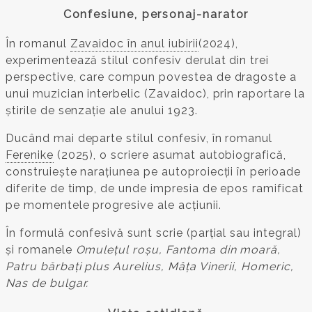
Confesiune, personaj-narator
În romanul
Zavaidoc în anul iubirii
(2024),
experimentează stilul confesiv derulat din trei
perspective, care compun povestea de dragoste a
unui muzician interbelic (Zavaidoc), prin raportare la
știrile de senzație ale anului 1923.
Ducând mai departe stilul confesiv, în romanul
Ferenike
(2025), o scriere asumat autobiografică,
construiește narațiunea pe autoproiecții în perioade
diferite de timp, de unde impresia de epos ramificat
pe momentele progresive ale acțiunii.
În formulă confesivă sunt scrie (parțial sau integral)
și romanele
Omulețul roșu, Fantoma din moară,
Patru bărbați plus Aurelius, Mâța Vinerii, Homeric,
Nas de bulgar.