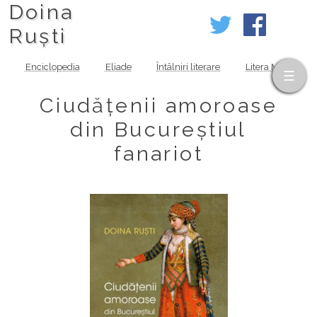
Doina
Ruști
Enciclopedia
Eliade
Întâlniri literare
Litera MOV
Ciudățenii amoroase
din Bucureștiul
fanariot