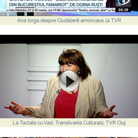
Ana Iorga despre Ciudățenii amoroase, la TVR
La Taclale cu Vasi, Transilvania Culturală, TVR Cluj