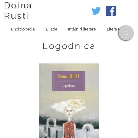
Doina
Ruști
Enciclopedia
Eliade
Întâlniri literare
Litera MOV
Logodnica