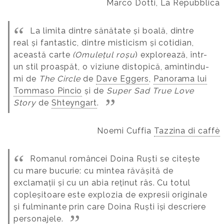
Marco Dotti, La Repubblica
La limita dintre sănătate și boală, dintre
real și fantastic, dintre misticism și cotidian,
această carte
(Omulețul roșu
) explorează, într-
un stil proaspăt, o viziune distopică, amintindu-
mi de
The Circle
de
Dave Eggers
,
Panorama lui
Tommaso Pincio
și de
Super Sad True Love
Story
de
Shteyngart
.
Noemi Cuffia
Tazzina di caffè
Romanul româncei Doina Ruști se citește
cu mare bucurie: cu mintea răvășită de
exclamații și cu un abia reținut râs. Cu totul
copleșitoare este explozia de expresii originale
și fulminante prin care Doina Ruști își descriere
personajele.