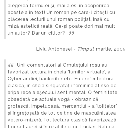
alegerea formulei și, mai ales, în acoperirea
acesteia în text! Un roman pe care-l citești cu
plăcerea lecturii unui roman polițist, însă cu
miză estetică reală. Ce-și poate dori mai mult
un autor? Dar un cititor?
Liviu Antonesei -
Timpul
, martie, 2005
Unii comentatori ai Omulețului roșu au
favorizat lectura în cheia "lumilor virtuale", a
Cyberlandiei, hackerilor etc. Eu prefer lectura
clasică, în cheia singurătății feminine atinse de
aripa rece a eșecului sentimental. O feminitate
obsedată de actuala vogă - obraznică
grotescă, impetuoasă, mercantilă - a "lolitelor"
și îngrețoșată de tot ce ține de masculinitatea
vetero-mizeră.
Tot lectura clasică favorizează
figura Laurei și în relațiile ei cu Lucian, Raluca,