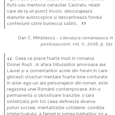
Rufă sau mentorul cenaclier, Castratu, relații
care de la un punct încolo, descurajează
elanurile autoscopice și descentrează fondul
confesiunii către burlescul satiric.
Dan C. Mihăilescu -
Literatura româneasca în
postceausism
, vol. II., 2006, p. 251
Ceea ce place foarte mult în romanul
Doinei Ruști , în afara tribulațiilor amoroase ale
Laurei și a comentariilor acide din forum în care
ghicești structuri mentale foarte bine conturate
în alter-ego-uri ale personajelor din roman, este
regăsirea unei Românii contemporane, într-o
permanentă și obositoare tranziție, o țară
sintetizată prin tot ceea definește diverse
pături sociale, mentalitățile cotidiene, condiția
intelectualului, a femeii în lumea bărbaților ori a