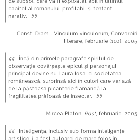
de subsol, care va fi exploatat abil în ultimul
capitol al romanului, profitabil și tentant
narativ.
Const. Dram - Vinculum vinculorum, Convorbiri
literare, februarie (110), 2005
Încă din primele paragrafe spiritul de
observație covârșește epicul și personajul
principal devine nu Laura Iosa, ci societatea
românească, surprinsă aici în culori care variază
de la păstoasa picanterie flamandă la
fragilitatea prăfoasă de insectar.
Mircea Platon,
Rost
, februarie, 2005
Inteligența, inclusiv sub forma inteligenței
artistice, i-a fost autoarei de mare folos în