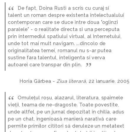
De fapt, Doina Rusti a scris cu curaj si
talent un roman despre existenta intelectualului
contemporan care se duce intre doua "oglinzi
paralele" - o realitate directa si una perceputa
prin intermediul spatiului virtual, al Internetului,
unde tot mai mult navigam.
...dincolo de
originalitatea temei, romanul nu s-ar putea
sustine fara talentul, inteligenta si verva
autoarei care transpar din plin.
Horia Gârbea -
Ziua literară
, 22 ianuarie, 2005
Omulețul roșu, alazarul, literatura, spaimele
vieții, teama de ne-dragoste. Toate povestite,
unde altfel, pe un jurnal depozitat în chilia, adus
pe un chat, ingenioasă manieră narativă care
permite primilor cititori să deruleze un metatext