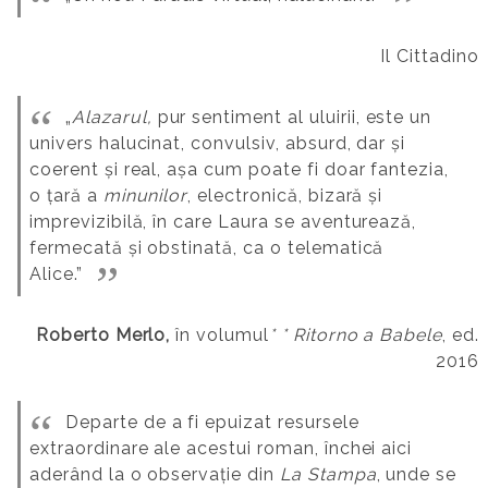
Il Cittadino
„
Alazarul,
pur sentiment al uluirii, este un
univers halucinat, convulsiv, absurd, dar și
coerent și real, așa cum poate fi doar fantezia,
o țară a
minunilor
, electronică, bizară și
imprevizibilă, în care Laura se aventurează,
fermecată și obstinată, ca o telematică
Alice.”
Roberto Merlo,
în volumul
* *
Ritorno a Babele
, ed.
2016
Departe de a fi epuizat resursele
extraordinare ale acestui roman, închei aici
aderând la o observație din
La Stampa
, unde se