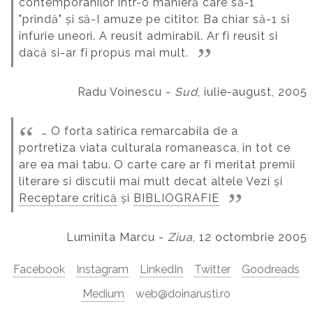
contemporanilor într-o manieră care să-1
"prindă" și să-I amuze pe cititor. Ba chiar să-1 si
înfurie uneori. A reusit admirabil. Ar fi reusit si
dacă si-ar fi propus mai mult.
Radu Voinescu -
Sud
, iulie-august, 2005
… O forta satirica remarcabila de a
portretiza viata culturala romaneasca, in tot ce
are ea mai tabu.
O carte care ar fi meritat premii
literare si discutii mai mult decat altele
Vezi și
Receptare critică
și
BIBLIOGRAFIE
Luminita Marcu -
Ziua
, 12 octombrie 2005
Facebook
Instagram
LinkedIn
Twitter
Goodreads
Medium
web@doinarusti.ro