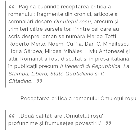
Pagina cuprinde receptarea critică a
romanului: fragmente din cronici, articole și
semnalări despre
Omulețul roșu
, precum și
trimiteri către sursele lor. Printre cei care au
scris despre roman se numără Marco Totti,
Roberto Merlo, Noemi Cuffia, Dan C. Mihăilescu,
Horia Gârbea, Mircea Mihăieș, Liviu Antonesei și
alții. Romanul a fost discutat și în presa italiană,
în publicații precum
Il Venerdì di Repubblica
,
La
Stampa
,
Libero
,
Stato Quotidiano
și
Il
Cittadino
.
Receptarea critică a romanului Omulețul roșu
„Două calități are „Omulețul roșu":
profunzime și frumusețea povestirii.”