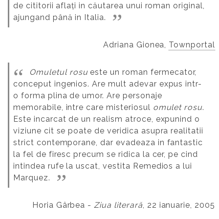
de cititorii aflați in căutarea unui roman original,
ajungand până in Italia.
Adriana Gionea,
Townportal
Omuletul rosu
este un roman fermecator,
conceput ingenios. Are mult adevar expus intr-
o forma plina de umor. Are personaje
memorabile, intre care misteriosul
omulet rosu
.
Este incarcat de un realism atroce, expunind o
viziune cit se poate de veridica asupra realitatii
strict contemporane, dar evadeaza in fantastic
la fel de firesc precum se ridica la cer, pe cind
intindea rufe la uscat, vestita Remedios a lui
Marquez.
Horia Gârbea -
Ziua literară
, 22 ianuarie, 2005