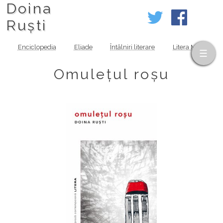
Doina
Ruști
Enciclopedia
Eliade
Întâlniri literare
Litera MOV
Omulețul roșu