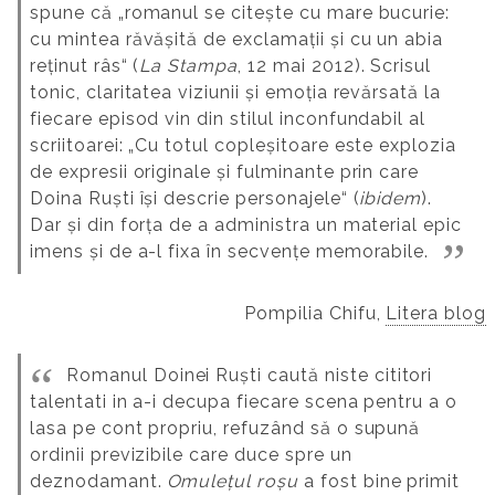
spune că „romanul se citește cu mare bucurie:
cu mintea răvășită de exclamații și cu un abia
reținut râs“ (
La Stampa
, 12 mai 2012). Scrisul
tonic, claritatea viziunii și emoția revărsată la
fiecare episod vin din stilul inconfundabil al
scriitoarei: „Cu totul copleșitoare este explozia
de expresii originale și fulminante prin care
Doina Ruști își descrie personajele“ (
ibidem
).
Dar și din forța de a administra un material epic
imens și de a-l fixa în secvențe memorabile.
Pompilia Chifu,
Litera blog
Romanul Doinei Ruști caută niste cititori
talentati in a-i decupa fiecare scena pentru a o
lasa pe cont propriu, refuzând să o supună
ordinii previzibile care duce spre un
deznodamant.
Omulețul roșu
a fost bine primit