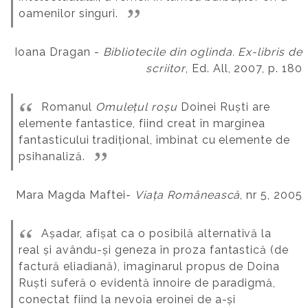
oamenilor singuri.
Ioana Dragan -
Bibliotecile din oglinda. Ex-libris de
scriitor
, Ed. All, 2007, p. 180
Romanul
Omulețul roșu
Doinei Ruști are
elemente fantastice, fiind creat în marginea
fantasticului tradițional, îmbinat cu elemente de
psihanaliză.
Mara Magda Maftei-
Viața Românească
, nr 5, 2005
Așadar, afișat ca o posibilă alternativă la
real și avându-și geneza în proza fantastică (de
factură eliadiană), imaginarul propus de Doina
Ruști suferă o evidentă înnoire de paradigmă,
conectat fiind la nevoia eroinei de a-și