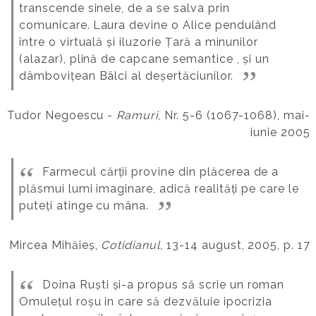
transcende sinele, de a se salva prin
comunicare.
Laura devine o Alice pendulând
între o virtuală și iluzorie Țară a minunilor
(alazar), plină de capcane semantice , și un
dâmbovițean Bâlci al deșertăciunilor.
Tudor Negoescu -
Ramuri
, Nr. 5-6 (1067-1068), mai-
iunie 2005
Farmecul cărții provine din plăcerea de a
plăsmui lumi imaginare, adică realități pe care le
puteți atinge cu mâna.
Mircea Mihăieș,
Cotidianul
, 13-14 august, 2005, p. 17
Doina Ruști și-a propus să scrie un roman
Omulețul roșu in care să dezvăluie ipocrizia