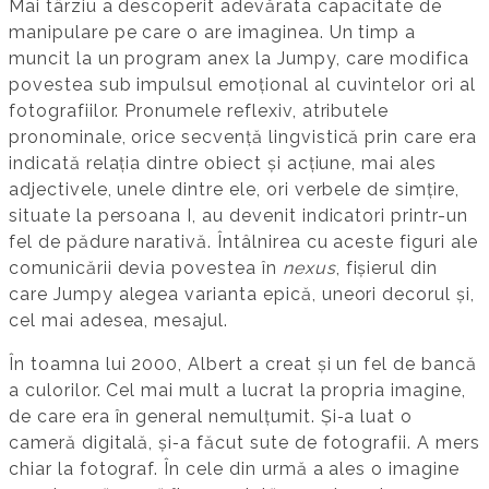
Mai târziu a descoperit adevărata capacitate de
manipulare pe care o are imaginea. Un timp a
muncit la un program anex la Jumpy, care modifica
povestea sub impulsul emoțional al cuvintelor ori al
fotografiilor. Pronumele reflexiv, atributele
pronominale, orice secvență lingvistică prin care era
indicată relația dintre obiect și acțiune, mai ales
adjectivele, unele dintre ele, ori verbele de simțire,
situate la persoana I, au devenit indicatori printr-un
fel de pădure narativă. Întâlnirea cu aceste figuri ale
comunicării devia povestea în
nexus
, fișierul din
care Jumpy alegea varianta epică, uneori decorul și,
cel mai adesea, mesajul.
În toamna lui 2000, Albert a creat și un fel de bancă
a culorilor. Cel mai mult a lucrat la propria imagine,
de care era în general nemulțumit. Și‑a luat o
cameră digitală, și‑a făcut sute de fotografii. A mers
chiar la fotograf. În cele din urmă a ales o imagine