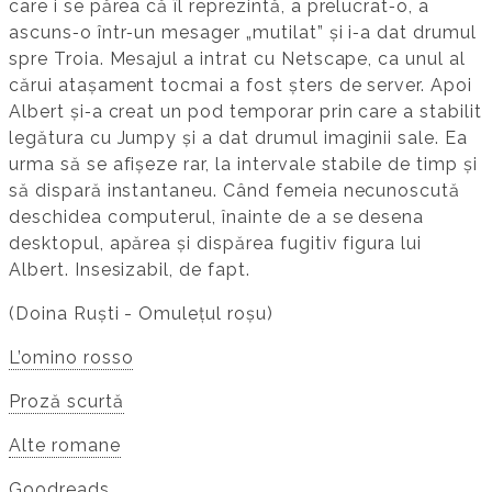
care i se părea că îl reprezintă, a prelucrat‑o, a
ascuns‑o într‑un mesager „mutilat” și i‑a dat drumul
spre Troia. Mesajul a intrat cu Netscape, ca unul al
cărui atașament tocmai a fost șters de server. Apoi
Albert și‑a creat un pod temporar prin care a stabilit
legătura cu Jumpy și a dat drumul imaginii sale. Ea
urma să se afișeze rar, la intervale stabile de timp și
să dispară instantaneu. Când femeia necunoscută
deschidea computerul, înainte de a se desena
desktopul, apărea și dispărea fugitiv figura lui
Albert. Insesizabil, de fapt.
(Doina Ruști - Omulețul roșu)
L’omino rosso
Proză scurtă
Alte romane
Goodreads