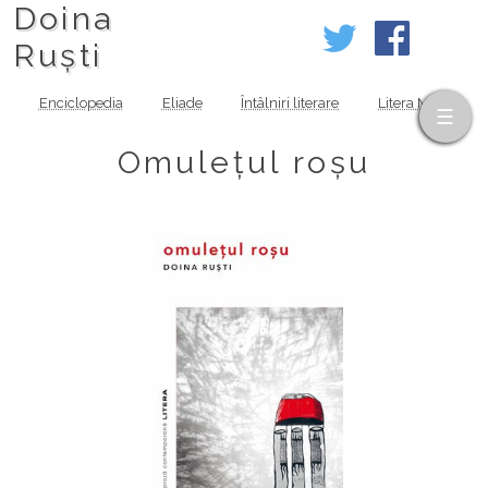
Doina
Ruști
Enciclopedia
Eliade
Întâlniri literare
Litera MOV
Omulețul roșu