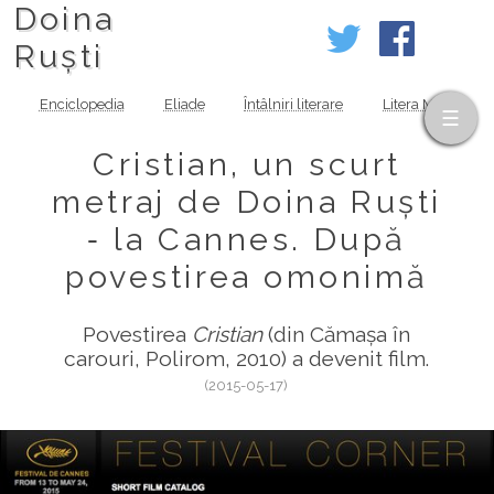
Doina
Ruști
Enciclopedia
Eliade
Întâlniri literare
Litera MOV
Cristian, un scurt
metraj de Doina Ruști
‑ la Cannes. După
povestirea omonimă
Povestirea
Cristian
(din Cămașa în
carouri, Polirom, 2010) a devenit film.
(2015-05-17)