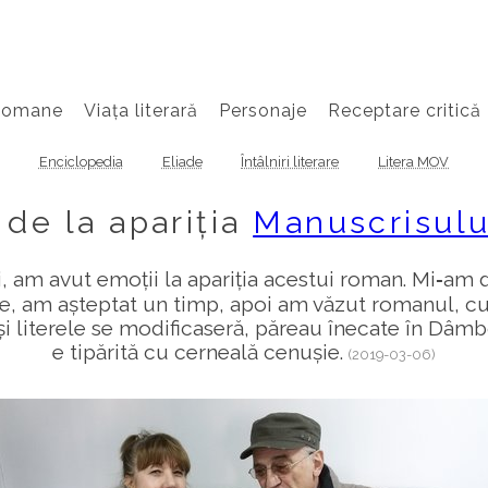
Romane
Viața literară
Personaje
Receptare critică
Enciclopedia
Eliade
Întâlniri literare
Litera MOV
 de la apariția
Manuscrisului
, am avut emoții la apariția acestui roman. Mi‑am 
e, am așteptat un timp, apoi am văzut romanul, cu f
și literele se modificaseră, păreau înecate în Dâmbo
e tipărită cu cerneală cenușie.
(2019-03-06)