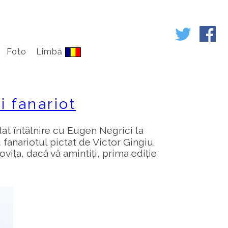
Foto
Limbă
 fanariot
dat întâlnire cu Eugen Negrici la
anariotul pictat de Victor Gingiu.
vița, dacă vă amintiți, prima ediție