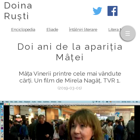
Doina
Ruști
Enciclopedia
Eliade
Întâlniri literare
Litera MOV
Doi ani de la apariția
Mâței
Mâța Vinerii printre cele mai vândute
cărți. Un film de Mirela Nagâț, TVR 1.
(2019-03-01)