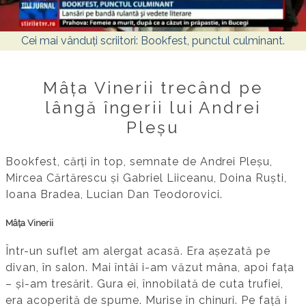
Cei mai vânduți scriitori: Bookfest, punctul culminant.
Mâța Vinerii trecând pe
lângă îngerii lui Andrei
Pleșu
Bookfest, cărți în top, semnate de Andrei Pleșu,
Mircea Cărtărescu și Gabriel Liiceanu, Doina Ruști,
Ioana Bradea, Lucian Dan Teodorovici.
Mâța Vinerii
Într-un suflet am alergat acasă. Era așezată pe
divan, în salon. Mai întâi i-am văzut mâna, apoi fața
– și-am tresărit. Gura ei, înnobilată de cuta trufiei,
era acoperită de spume. Murise în chinuri. Pe față i