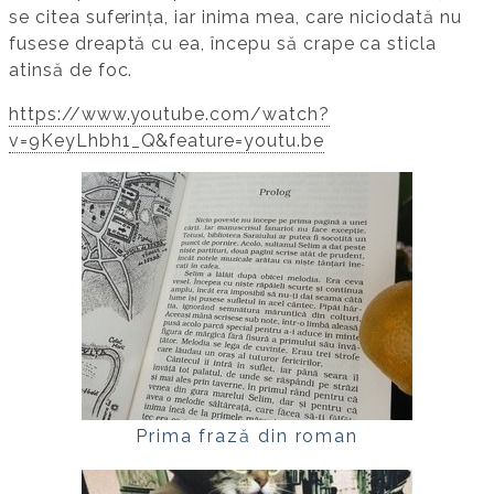
se citea suferința, iar inima mea, care niciodată nu
fusese dreaptă cu ea, începu să crape ca sticla
atinsă de foc.
https://www.youtube.com/watch?
v=9KeyLhbh1_Q&feature=youtu.be
Prima frază din roman