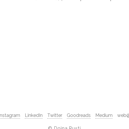
Instagram
LinkedIn
Twitter
Goodreads
Medium
web@d
©
Doina Ruști