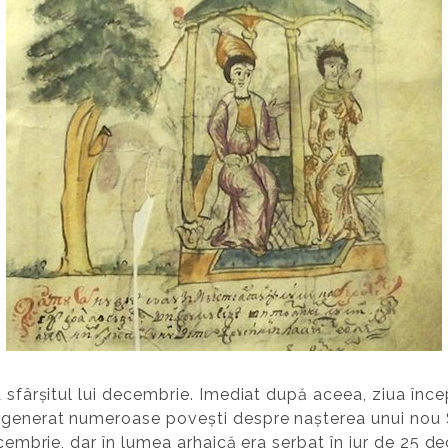
a sfârșitul lui decembrie. Imediat după aceea, ziua în
 generat numeroase povești despre nașterea unui nou So
ecembrie, dar în lumea arhaică era serbat în jur de 25 d