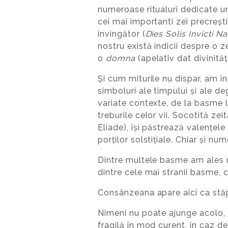
numeroase ritualuri dedicate une
cei mai importanti zei precreșt
învingător (
Dies Solis Invicti Na
nostru există indicii despre o ze
o
domna
(apelativ dat divinități
Și cum miturile nu dispar, am 
simboluri ale timpului și ale d
variate contexte, de la basme l
treburile celor vii. Socotită ze
Eliade), își păstrează valențele
porților solstițiale. Chiar și 
Dintre multele basme am ales u
dintre cele mai stranii basme, c
Consânzeana apare aici ca stăp
Nimeni nu poate ajunge acolo,
fragilă în mod curent, în caz de