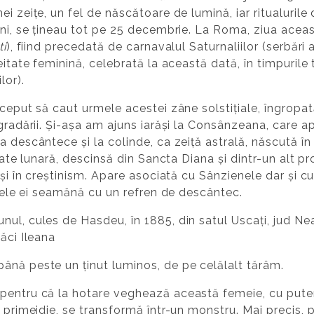
i zeițe, un fel de născătoare de lumină, iar ritualurile 
ini, se țineau tot pe 25 decembrie. La Roma, ziua acea
ti
), fiind precedată de carnavalul Saturnaliilor (serbări a
itate feminină, celebrată la această dată, în timpurile tu
lor).
început să caut urmele acestei zâne solstițiale, îngro
egradării. Și-așa am ajuns iarăși la Consânzeana, care a
a descântece și la colinde, ca zeiță astrală, născută î
itate lunară, descinsă din Sancta Diana și dintr-un alt p
 și în creștinism. Apare asociată cu Sânzienele dar și c
numele ei seamănă cu un refren de descântec.
nul, cules de Hasdeu, în 1885, din satul Uscați, jud N
ăci Ileana
ână peste un ținut luminos, de pe celălalt tărâm.
 pentru că la hotare veghează această femeie, cu pute
 primejdie, se transformă într-un monstru. Mai precis, p