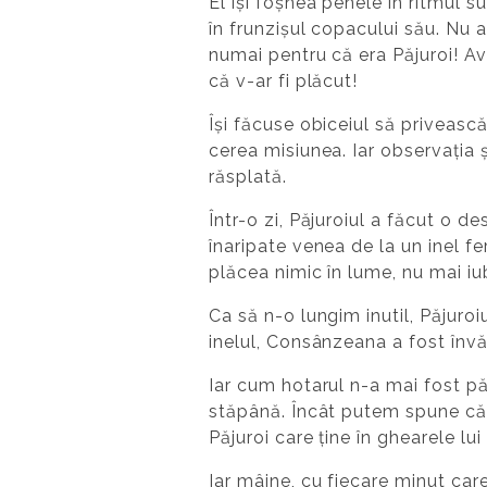
El își foșnea penele în ritmul s
în frunzișul copacului său. Nu a
numai pentru că era Păjuroi! Av
că v-ar fi plăcut!
Își făcuse obiceiul să priveasc
cerea misiunea. Iar observația ș
răsplată.
Într-o zi, Păjuroiul a făcut o 
înaripate venea de la un inel f
plăcea nimic în lume, nu mai iu
Ca să n-o lungim inutil, Păjuroiu
inelul, Consânzeana a fost învă
Iar cum hotarul n-a mai fost păz
stăpână. Încât putem spune că
Păjuroi care ține în ghearele lui
Iar mâine, cu fiecare minut care