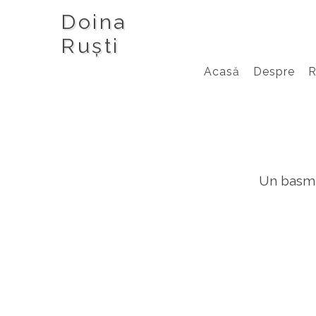
Doina
Ruști
Acasă
Despre
Un basm s