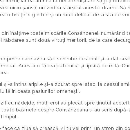
uspinelor, iar ea arunca la fiecare mișcare săgeți otrăvi
vea nicio șansă, nu vedea sfârșitul acestei drame. Să nu
ea o finețe în gesturi și un mod delicat de-a sta de vor
ă din înălțime toate mișcările Consânzenei, numărând t
i răbdarea sunt două virtuți meritorii, de la care decurg
descoperire care avea să-i schimbe destinul: și-a dat s
ermecat. Acesta o făcea puternică și lipsită de milă. C
bea.
l și-a întins aripile și-a zburat spre iatac, la ceasul ami
luită în ceața pasiunilor omenești.
it cu nădejde, mulți eroi au plecat spre ținutul acelei 
 toate basmele despre Consânzeana s-au scris după-a
 Timpul.
 face ca ziua să crească, și tu vei primi un strop din dor