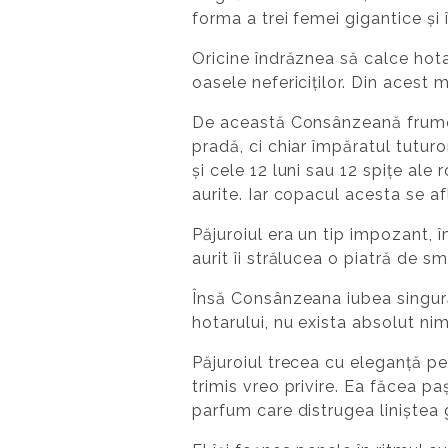
forma a trei femei gigantice și î
Oricine îndrăznea să calce hotar
oasele nefericiților. Din acest 
De această Consânzeană frumoas
pradă, ci chiar împăratul tuturo
și cele 12 luni sau 12 spițe ale 
aurite. Iar copacul acesta se a
Păjuroiul era un tip impozant, 
aurit îi strălucea o piatră de 
Însă Consânzeana iubea singură
hotarului, nu exista absolut nim
Păjuroiul trecea cu eleganță pe
trimis vreo privire. Ea făcea paș
parfum care distrugea liniștea g