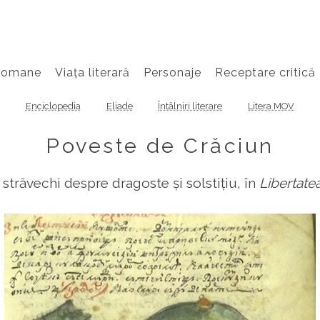
Romane
Viața literară
Personaje
Receptare critică
Enciclopedia
Eliade
Întâlniri literare
Litera MOV
Poveste de Crăciun
trăvechi despre dragoste și solstițiu, în
Libertate