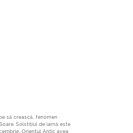
cepe să crească, fenomen
are. Solstițiul de iarnă este
ecembrie. Orientul Antic avea