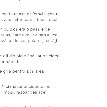
in ceafa uriașelor femei ieșeau
auza oaselor care albeau locul.
hipuiți că era o pasăre de
 uriaș, care avea 12 ramuri, ca
unză se ridicau palate și cetăți
fi din piele fină, iar pe ciocul
lor păduri.
e grija pentru apărarea
. Nici măcar accidental nu i-a
egii moșii, răspândea acel