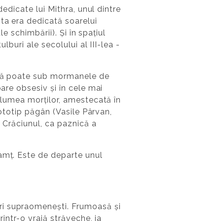
dedicate lui Mithra, unul dintre
sta era dedicată soarelui
le schimbării). Și în spațiul
lburi ale secolului al III-lea -
pată poate sub mormanele de
pare obsesiv și în cele mai
n lumea morților, amestecată în
rototip păgân (Vasile Pârvan,
u Crăciunul, ca paznică a
eamț. Este de departe unul
ri supraomenești. Frumoasă și
rintr-o vrajă străveche, ia