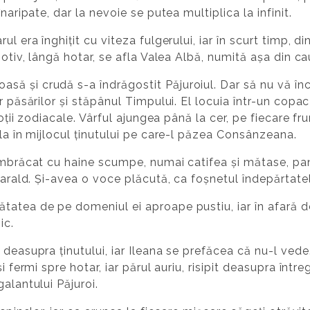
naripate, dar la nevoie se putea multiplica la infinit.
ul era înghițit cu viteza fulgerului, iar în scurt timp, d
motiv, lângă hotar, se afla Valea Albă, numită așa din c
ă și crudă s-a îndrăgostit Păjuroiul. Dar să nu vă înc
r păsărilor și stăpânul Timpului. El locuia într-un copac
roții zodiacale. Vârful ajungea până la cer, pe fiecare fr
fla în mijlocul ținutului pe care-l păzea Consânzeana.
îmbrăcat cu haine scumpe, numai catifea și mătase, panto
smarald. Și-avea o voce plăcută, ca foșnetul îndepărtate
tatea de pe domeniul ei aproape pustiu, iar în afară d
ic.
 deasupra ținutului, iar Ileana se prefăcea că nu-l vede
i fermi spre hotar, iar părul auriu, risipit deasupra într
alantului Păjuroi.