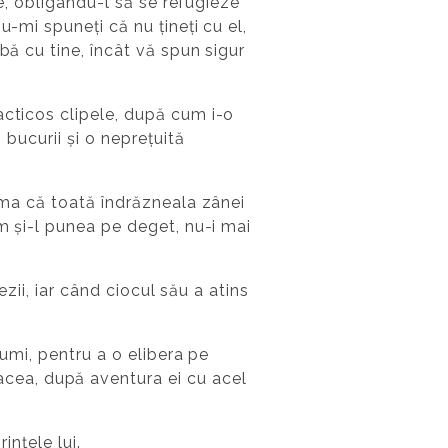
te, obligându-l să se refugieze
-mi spuneți că nu țineți cu el,
bă cu tine, încât vă spun sigur
acticos clipele, după cum i-o
 bucurii și o neprețuită
eama că toată îndrăzneala zânei
um și-l punea pe deget, nu-i mai
ezii, iar când ciocul său a atins
lumi, pentru a o elibera pe
cea, după aventura ei cu acel
ințele lui.