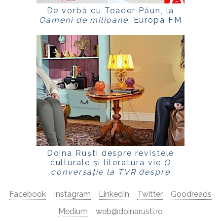
De vorbă cu Toader Păun, la
Oameni de milioane
, Europa FM
Doina Ruști despre revistele
culturale și literatura vie
O
conversație la TVR despre
scriitori, reviste și memorie
Facebook
Instagram
LinkedIn
Twitter
Goodreads
Medium
web@doinarusti.ro