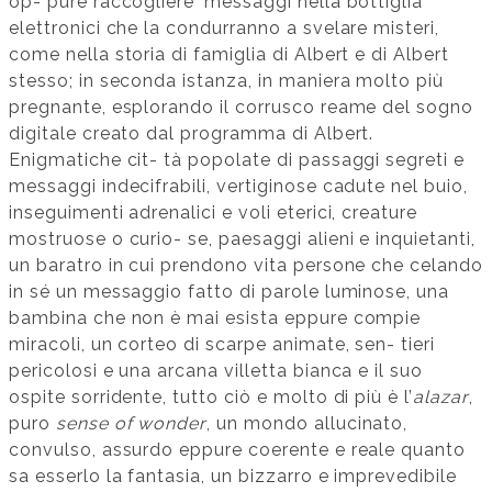
op- pure raccogliere ‘messaggi nella bottiglia’
elettronici che la condurranno a svelare misteri,
come nella storia di famiglia di Albert e di Albert
stesso; in seconda istanza, in maniera molto più
pregnante, esplorando il corrusco reame del sogno
digitale creato dal programma di Albert.
Enigmatiche cit- tà popolate di passaggi segreti e
messaggi indecifrabili, vertiginose cadute nel buio,
inseguimenti adrenalici e voli eterici, creature
mostruose o curio- se, paesaggi alieni e inquietanti,
un baratro in cui prendono vita persone che celando
in sé un messaggio fatto di parole luminose, una
bambina che non è mai esista eppure compie
miracoli, un corteo di scarpe animate, sen- tieri
pericolosi e una arcana villetta bianca e il suo
ospite sorridente, tutto ciò e molto di più è l’
alazar
,
puro
sense of wonder
, un mondo allucinato,
convulso, assurdo eppure coerente e reale quanto
sa esserlo la fantasia, un bizzarro e imprevedibile