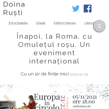
Doina
Ruști
Enciclopedia
Eliade
Întâlniri literare
Litera MOV
Înapoi, la Roma, cu
Omulețul roșu. Un
eveniment
internațional
Cu un șir de ființe mici
(2021-11-03)