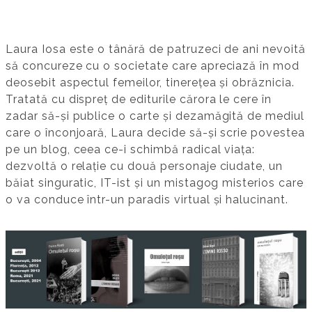
Laura Iosa este o tânără de patruzeci de ani nevoită
să concureze cu o societate care apreciază în mod
deosebit aspectul femeilor, tinerețea și obrăznicia.
Tratată cu dispreț de editurile cărora le cere în
zadar să-și publice o carte și dezamăgită de mediul
care o înconjoară, Laura decide să-și scrie povestea
pe un blog, ceea ce-i schimbă radical viața:
dezvoltă o relație cu două personaje ciudate, un
băiat singuratic, IT-ist și un mistagog misterios care
o va conduce într-un paradis virtual și halucinant.