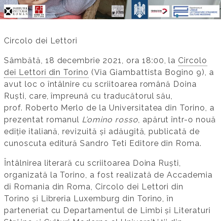
Circolo dei Lettori
Sâmbătă, 18 decembrie 2021, ora 18:00, la
Circolo
dei Lettori din Torino
(Via Giambattista Bogino 9), a
avut loc o întâlnire cu scriitoarea română Doina
Ruști, care, împreună cu traducătorul său,
prof. Roberto Merlo de la Universitatea din Torino, a
prezentat romanul
L’omino rosso
, apărut într-o nouă
ediție italiană, revizuită și adăugită, publicată de
cunoscuta editură Sandro Teti Editore din Roma.
Întâlnirea literară cu scriitoarea Doina Ruști,
organizată la Torino, a fost realizată de Accademia
di Romania din Roma, Circolo dei Lettori din
Torino și Libreria Luxemburg din Torino, în
parteneriat cu Departamentul de Limbi și Literaturi