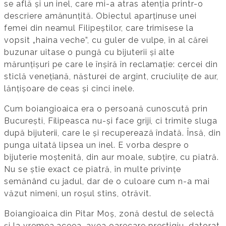
se află și un inel, care mi-a atras atenția printr-o
descriere amănunțită. Obiectul aparținuse unei
femei din neamul Filipeștilor, care trimisese la
vopsit „haina veche”, cu guler de vulpe, în al cărei
buzunar uitase o pungă cu bijuterii și alte
mărunțișuri pe care le înșiră în reclamație: cercei din
sticlă venețiană, năsturei de argint, cruciulițe de aur,
lănțișoare de ceas și cinci inele.
Cum boiangioaica era o persoană cunoscută prin
București, Filipeasca nu-și face griji, ci trimite sluga
după bijuterii, care le și recuperează îndată. Însă, din
punga uitată lipsea un inel. E vorba despre o
bijuterie moștenită, din aur moale, subțire, cu piatră.
Nu se știe exact ce piatră, în multe privințe
semănând cu jadul, dar de o culoare cum n-a mai
văzut nimeni, un roșul stins, otrăvit.
Boiangioaica din Pitar Moș, zonă destul de selectă
și la vremea aceea, avea oarecare prestigiu, datorat