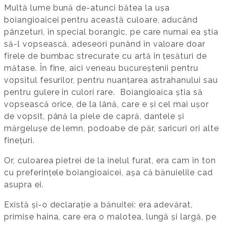
Multă lume bună de-atunci bătea la ușa
boiangioaicei pentru această culoare, aducând
pânzeturi, în special borangic, pe care numai ea știa
să-l vopsească, adeseori punând în valoare doar
firele de bumbac strecurate cu artă în țesături de
mătase. În fine, aici veneau bucureștenii pentru
vopsitul fesurilor, pentru nuanțarea astrahanului sau
pentru gulere în culori rare. Boiangioaica știa să
vopsească orice, de la lână, care e și cel mai ușor
de vopsit, până la piele de capră, dantele și
mărgelușe de lemn, podoabe de păr, saricuri ori alte
finețuri.
Or, culoarea pietrei de la inelul furat, era cam în ton
cu preferințele boiangioaicei, așa că bănuielile cad
asupra ei.
Există și-o declarație a bănuitei: era adevărat,
primise haina, care era o malotea, lungă și largă, pe