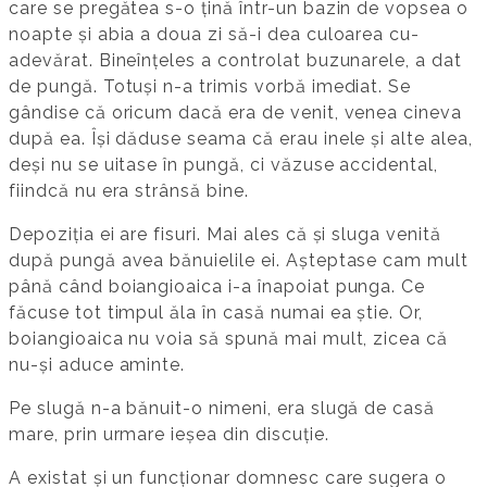
care se pregătea s-o țină într-un bazin de vopsea o
noapte și abia a doua zi să-i dea culoarea cu-
adevărat. Bineînțeles a controlat buzunarele, a dat
de pungă. Totuși n-a trimis vorbă imediat. Se
gândise că oricum dacă era de venit, venea cineva
după ea. Își dăduse seama că erau inele și alte alea,
deși nu se uitase în pungă, ci văzuse accidental,
fiindcă nu era strânsă bine.
Depoziția ei are fisuri. Mai ales că și sluga venită
după pungă avea bănuielile ei. Așteptase cam mult
până când boiangioaica i-a înapoiat punga. Ce
făcuse tot timpul ăla în casă numai ea știe. Or,
boiangioaica nu voia să spună mai mult, zicea că
nu-și aduce aminte.
Pe slugă n-a bănuit-o nimeni, era slugă de casă
mare, prin urmare ieșea din discuție.
A existat și un funcționar domnesc care sugera o