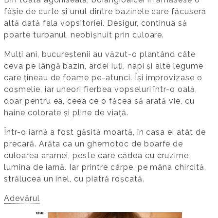
fâșie de curte și unul dintre bazinele care făcuseră
altă dată fala vopsitoriei. Desigur, continua să
poarte turbanul, neobișnuit prin culoare.
Mulți ani, bucureștenii au văzut-o plantând câte
ceva pe lângă bazin, ardei iuți, napi și alte legume
care țineau de foame pe-atunci. Își improvizase o
coșmelie, iar uneori fierbea vopseluri într-o oală,
doar pentru ea, ceea ce o făcea să arată vie, cu
haine colorate și pline de viață.
Într-o iarnă a fost găsită moartă, în casa ei atât de
precară. Arăta ca un ghemotoc de boarfe de
culoarea aramei, peste care cădea cu cruzime
lumina de iarnă. Iar printre cârpe, pe mâna chircită,
strălucea un inel, cu piatră roșcată.
Adevărul