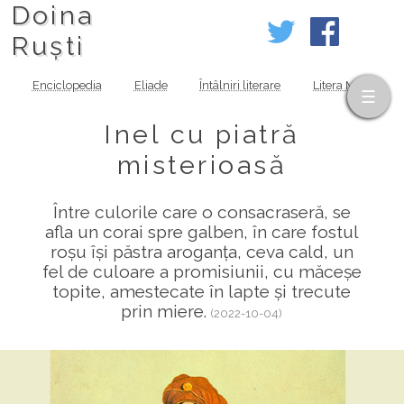
Doina
Ruști
Enciclopedia
Eliade
Întâlniri literare
Litera MOV
Inel cu piatră
misterioasă
Între culorile care o consacraseră, se
afla un corai spre galben, în care fostul
roșu își păstra aroganța, ceva cald, un
fel de culoare a promisiunii, cu măceșe
topite, amestecate în lapte și trecute
prin miere.
(2022-10-04)