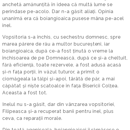
anchetă amănunțită în ideea că multă lume se
perindase pe-acolo. Dar n-a găsit aliați. Opinia
unanimă era că boiangioaica pusese mâna pe-acel
inel.
Vopsitoria s-a închis, cu sechestru domnesc, spre
marea părere de rău a multor bucureșteni, iar
boiangioaica, după ce-a fost ținută o vreme la
închisoarea de pe Domnească, după ce și-a cheltuit,
fără eficiență, toate rezervele, a fost adusă acasă
și-n fața porții, în văzul tuturor, a primit o
ciomăgeala la tălpi și-apoi, târâtă de păr, a mai
căpătat și niște scatoalce în fața Bisericii Colțea.
Aceasta a fost tot.
Inelul nu s-a găsit, dar din vânzarea vopsitoriei,
Filipeasca și-a recuperat banii pentru inel, plus
ceva, ca reparații morale.
Din toată agoniseala, boiangioaicei îi rămăsese o