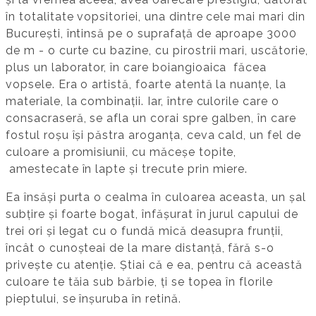
în totalitate vopsitoriei, una dintre cele mai mari din
București, întinsă pe o suprafață de aproape 3000
de m - o curte cu bazine, cu pirostrii mari, uscătorie,
plus un laborator, în care boiangioaica făcea
vopsele. Era o artistă, foarte atentă la nuanțe, la
materiale, la combinații. Iar, între culorile care o
consacraseră, se afla un corai spre galben, în care
fostul roșu își păstra aroganța, ceva cald, un fel de
culoare a promisiunii, cu măceșe topite,
amestecate în lapte și trecute prin miere.
Ea însăși purta o cealma în culoarea aceasta, un șal
subțire și foarte bogat, înfășurat în jurul capului de
trei ori și legat cu o fundă mică deasupra frunții,
încât o cunoșteai de la mare distanță, fără s-o
privește cu atenție. Știai că e ea, pentru că această
culoare te tăia sub bărbie, ți se topea în florile
pieptului, se înșuruba în retină.