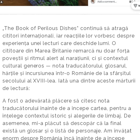
„The Book of Perilous Dishes” continuă să atragă
cititori internaționali, iar reacțiile lor vorbesc despre
experiența unei lecturi care deschide lumi. O
cititoare din Marea Britanie remarcă nu doar forța
poveștii și ritmul alert al narațiunii, ci și contextul
cultural generos — nota traducătorului, glosarul,
hărțile și incursiunea într-o Românie de la sfârșitul
secolului al XVIII-lea. Iată una dintre aceste mărturii
de lectură:
A fost o adevărată plăcere să citesc nota
traducătorului înainte de a începe cartea, pentru a
înțelege contextul istoric și alegerile de limbaj. De
asemenea, mi-a plăcut să descopăr că la final
există un glosar și o listă de personaje. Am învățat
enorm despre România încă înainte de a începe