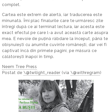
complet.
Cartea este extrem de alertă, iar traducerea este
minunată. Îmi plac finalurile care te urmăresc zile
întregi după ce ai terminat lectura, iar acesta este
exact efectul pe care l-a avut această carte asupra
mea. E nevoie de puțină răbdare la început, până te
obișnuiești cu anumite cuvinte românești, dar vei fi
captivat încă din primele pagini, pe măsură ce
călătorești înapoi în timp.
Neem Tree Press
Postat de
\@twilight_reader
(via
\@withregram
)