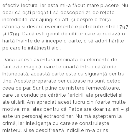
efectiv lectura, iar asta mi-a făcut mare plăcere. Nu
doar că ești pregătit să descoperi 21 de rețete
incredibile, dar ajungi să afli și despre o zeiță
istorică și despre evenimentele petrecute între 1797
și 1799. Dacă ești genul de cititor care apreciază o
hartă înainte de a începe o carte, o să adori hărțile
pe care le întâlnești aici.
Dacă iubești aventura îmbinată cu elemente de
fantezie magică, care te poartă într-o călătorie
întunecată, această carte este cu siguranță pentru
tine. Aceste preparate periculoase nu sunt deloc
ceea ce par. Sunt pline de mistere fermecătoare,
care te conduc pe cărările fericirii, ale predicției și
ale uitării. Am apreciat acest lucru din foarte multe
motive, mai ales pentru că Patca are doar 14 ani – și
este un personaj extraordinar. Nu mă așteptam la
crimă, iar inteligența cu care se construiește
misterul și se descifrează indiciile m-a prins