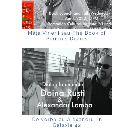
Mâța Vinerii sau The Book of
Perilous Dishes
De vorbă cu Alexandru, în
Galaxia 42