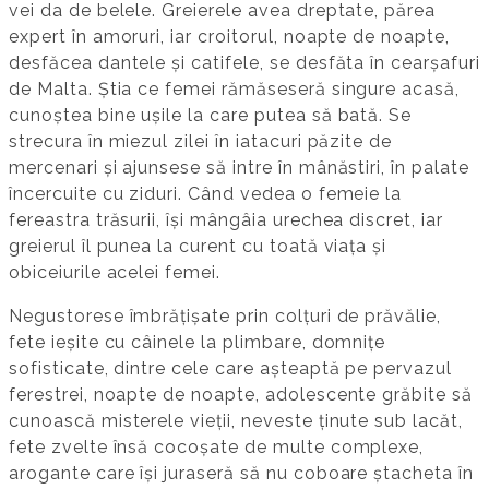
vei da de belele. Greierele avea dreptate, părea
expert în amoruri, iar croitorul, noapte de noapte,
desfăcea dantele și catifele, se desfăta în cearșafuri
de Malta. Știa ce femei rămăseseră singure acasă,
cunoștea bine ușile la care putea să bată. Se
strecura în miezul zilei în iatacuri păzite de
mercenari și ajunsese să intre în mânăstiri, în palate
încercuite cu ziduri. Când vedea o femeie la
fereastra trăsurii, își mângâia urechea discret, iar
greierul îl punea la curent cu toată viața și
obiceiurile acelei femei.
Negustorese îmbrățișate prin colțuri de prăvălie,
fete ieșite cu câinele la plimbare, domnițe
sofisticate, dintre cele care așteaptă pe pervazul
ferestrei, noapte de noapte, adolescente grăbite să
cunoască misterele vieții, neveste ținute sub lacăt,
fete zvelte însă cocoșate de multe complexe,
arogante care își juraseră să nu coboare ștacheta în