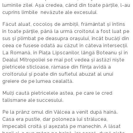
luminile zilei. Așa credea, când din toate părțile, l-au
cuprins limbile nevăzute ale excesului.
Făcut aluat, cocoloș de ambiții, frământat și întins
în toate părțile, până la urmă croitorul a fost luat pe
sus și plimbat pe deasupra orașului, încât bucăți din
ceea ce fusese odată au căzut în câteva intersecții.
La Romană, în Piața Lipscanilor, lângă Boteanu și în
Dealul Mitropoliei se mai pot vedea și astăzi niște
pietricele sticloase, rămase din ființa avidă a
croitorului și poate din sufletul abuzat al unui
greiere de pe lumea cealaltă.
Mulți caută pietricelele astea, pe care le cred
talismane ale succesului.
Pe la prânz omul din Vâlcea a venit după haină.
Casa era pustie, dar poloneza lui strălucea,
impecabil croită și așezată pe manechin. A lăsat