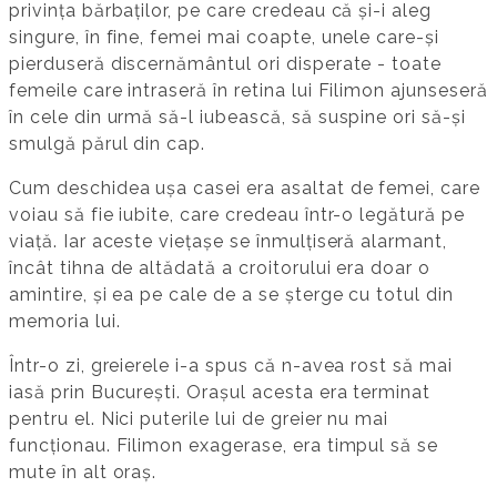
privința bărbaților, pe care credeau că și-i aleg
singure, în fine, femei mai coapte, unele care-și
pierduseră discernământul ori disperate - toate
femeile care intraseră în retina lui Filimon ajunseseră
în cele din urmă să-l iubească, să suspine ori să-și
smulgă părul din cap.
Cum deschidea ușa casei era asaltat de femei, care
voiau să fie iubite, care credeau într-o legătură pe
viață. Iar aceste viețașe se înmulțiseră alarmant,
încât tihna de altădată a croitorului era doar o
amintire, și ea pe cale de a se șterge cu totul din
memoria lui.
Într-o zi, greierele i-a spus că n-avea rost să mai
iasă prin București. Orașul acesta era terminat
pentru el. Nici puterile lui de greier nu mai
funcționau. Filimon exagerase, era timpul să se
mute în alt oraș.