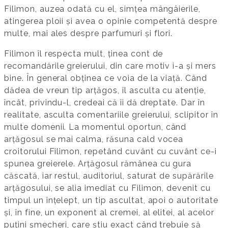
Filimon, auzea odată cu el, simțea mângâierile,
atingerea ploii și avea o opinie competentă despre
multe, mai ales despre parfumuri și flori.
Filimon îl respecta mult, ținea cont de
recomandările greierului, din care motiv i-a și mers
bine. În general obținea ce voia de la viață. Când
dădea de vreun tip arțăgos, îl asculta cu atenție,
încât, privindu-l, credeai că îi dă dreptate. Dar în
realitate, asculta comentariile greierului, sclipitor în
multe domenii. La momentul oportun, când
arțăgosul se mai calma, răsuna cald vocea
croitorului Filimon, repetând cuvânt cu cuvânt ce-i
spunea greierele. Arțăgosul rămânea cu gura
căscată, iar restul, auditoriul, saturat de supărările
arțăgosului, se alia imediat cu Filimon, devenit cu
timpul un înțelept, un tip ascultat, apoi o autoritate
și, în fine, un exponent al cremei, al elitei, al acelor
puțini șmecheri, care știu exact când trebuie să