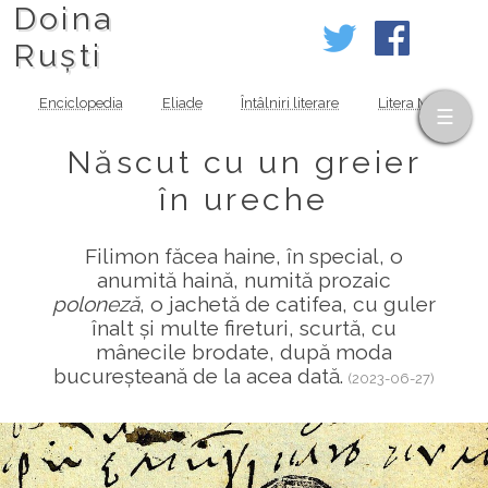
Doina
Ruști
Enciclopedia
Eliade
Întâlniri literare
Litera MOV
Născut cu un greier
în ureche
Filimon făcea haine, în special, o
anumită haină, numită prozaic
poloneză
, o jachetă de catifea, cu guler
înalt și multe fireturi, scurtă, cu
mânecile brodate, după moda
bucureșteană de la acea dată.
(2023-06-27)