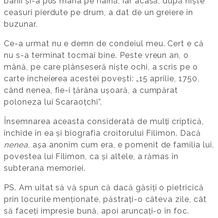
banii și-a pus mâna pe haină, iar acasă, după niște
ceasuri pierdute pe drum, a dat de un greiere în
buzunar.
Ce-a urmat nu e demn de condeiul meu. Cert e că
nu s-a terminat tocmai bine. Peste vreun an, o
mână, pe care plânseseră niște ochi, a scris pe o
carte încheierea acestei povești: „15 aprilie, 1750,
când nenea, fie-i țărâna ușoară, a cumpărat
poloneza lui Scaraoțchi”.
Însemnarea aceasta considerată de mulți criptică,
închide în ea și biografia croitorului Filimon. Dacă
nenea
, așa anonim cum era, e pomenit de familia lui,
povestea lui Filimon, ca și altele, a rămas în
subterana memoriei.
PS. Am uitat să vă spun că dacă găsiți o pietricică
prin locurile menționate, păstrați-o câteva zile, cât
să faceți impresie bună, apoi aruncați-o în foc.