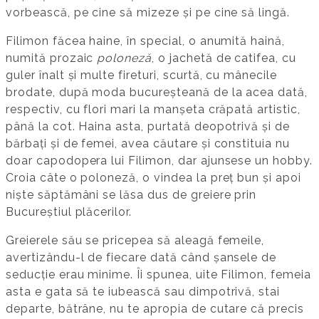
vorbească, pe cine să mizeze și pe cine să lingă.
Filimon făcea haine, în special, o anumită haină,
numită prozaic
poloneză
, o jachetă de catifea, cu
guler înalt și multe fireturi, scurtă, cu mânecile
brodate, după moda bucureșteană de la acea dată,
respectiv, cu flori mari la manșeta crăpată artistic,
până la cot. Haina asta, purtată deopotrivă și de
bărbați și de femei, avea căutare și constituia nu
doar capodopera lui Filimon, dar ajunsese un hobby.
Croia câte o poloneză, o vindea la preț bun și apoi
niște săptămâni se lăsa dus de greiere prin
Bucureștiul plăcerilor.
Greierele său se pricepea să aleagă femeile,
avertizându-l de fiecare dată când șansele de
seducție erau minime. Îi spunea, uite Filimon, femeia
asta e gata să te iubească sau dimpotrivă, stai
departe, bătrâne, nu te apropia de cutare că precis