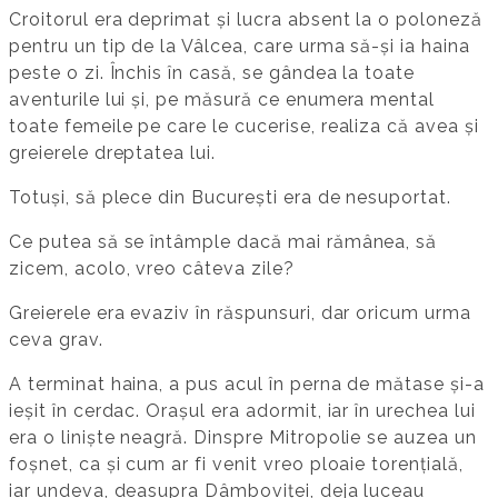
Croitorul era deprimat și lucra absent la o poloneză
pentru un tip de la Vâlcea, care urma să-și ia haina
peste o zi. Închis în casă, se gândea la toate
aventurile lui și, pe măsură ce enumera mental
toate femeile pe care le cucerise, realiza că avea și
greierele dreptatea lui.
Totuși, să plece din București era de nesuportat.
Ce putea să se întâmple dacă mai rămânea, să
zicem, acolo, vreo câteva zile?
Greierele era evaziv în răspunsuri, dar oricum urma
ceva grav.
A terminat haina, a pus acul în perna de mătase și-a
ieșit în cerdac. Orașul era adormit, iar în urechea lui
era o liniște neagră. Dinspre Mitropolie se auzea un
foșnet, ca și cum ar fi venit vreo ploaie torențială,
iar undeva, deasupra Dâmboviței, deja luceau