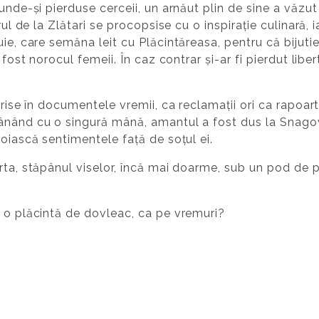
unde-și pierduse cerceii, un arnăut plin de sine a văzut
arul de la Zlătari se procopsise cu o inspirație culinară,
ie, care semăna leit cu Plăcintăreasa, pentru că bijutier
i fost norocul femeii. În caz contrar și-ar fi pierdut lib
crise în documentele vremii, ca reclamații ori ca rapoart
ânând cu o singură mână, amantul a fost dus la Snagov,
noiască sentimentele față de soțul ei.
urta, stăpânul viselor, încă mai doarme, sub un pod d
a o plăcintă de dovleac, ca pe vremuri?