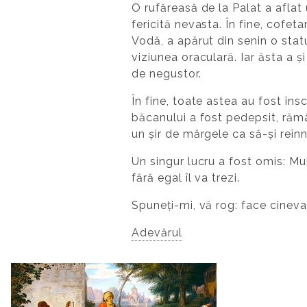
O rufăreasă de la Palat a aflat 
fericită nevasta. În fine, cofet
Vodă, a apărut din senin o statu
viziunea oraculară. Iar ăsta a ș
de negustor.
În fine, toate astea au fost îns
băcanului a fost pedepsit, răm
un șir de mărgele ca să-și reîn
Un singur lucru a fost omis: M
fără egal îl va trezi.
Spuneți-mi, vă rog: face cinev
Adevărul