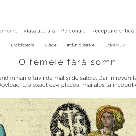
Romane
Viața literară
Personaje
Receptare critică
Enciclopedia
Eliade
Întâlniri literare
Litera MOV
O femeie fără somn
 în nări efluvii de mâl și de salcie. Dar în reverii
 Dovleac! Era exact ce‑i plăcea, mai ales la începu