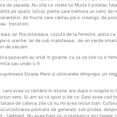
re de zăpadă. Nu știa că visele lui Murta îi poleiau faț
rântă pe spate. Ișlicul, peste care tremura un saric de
 speranțelor, de fructe care cântau pe o creangă, de pici
eau trecătorii.
reală, iar Plăcintăreasa, văzută de la ferestre, arăta c
era pe-o ureche, iar de sub maloteaua , de un verde sma
lori de salcâm.
țiva pazavani au urlat în goarne, ca să se știe că o fem
ernica sau unde-o fi.
 cuprinsese Strada Mare și ulicioarele dimprejur, un sin
, care avea să rămână în istorie, era după o noapte în c
niciun sens. Și-am să vă spun și de ce. Deși avea vad 
tatase de câteva zile că nu mi avea niciun ban. Cufărul 
 ascunzătoarea păstrată de generații, sub podea, despre 
 - faliment. Nu avea bani să-și plătească nici taxele,