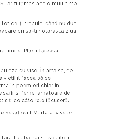
i. Și-ar fi rămas acolo mult timp,
i tot ce-ți trebuie, când nu duci
ovoare ori să-ți hotărască ziua
ră limite. Plăcintăreasa
puleze cu vise. În arta sa, de
vieții îl făcea să se
rma în poem ori chiar în
e safir și femei amatoare de
ctisiți de câte rele făcuseră.
de nesățiosul Murta al viselor.
fără treabă, ca să se uite în