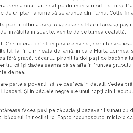
a condamnat, aruncat pe drumuri și mort de frică. Dar 
oc de un plan, anume să se arunce din Turnul Colței în a
e pentru ultima oară, o văzuse pe Plăcintăreasă pășind 
e, învăluită în șoapte, venite de pe lumea cealaltă.
Ochii îi erau înfipți în poalele hainei, de sub care ieșeau
ile lui. Iar în dimineața de iarnă, în care Murta dormea
ea fără grabă, băcanul, pironit la doi pași de băcănia lu
entru că își dădea seama că se afla în fruntea grupului
ile de nea.
are parte a poveștii să se desfacă în detalii. Vedea pr
ipscani. Și în pâclele negre ale unui nopți din trecutul
intăreasa făcea pași pe zăpadă și pazavanii sunau cu d
 băcanul, în neclintire. Fapte necunoscute, mistere care