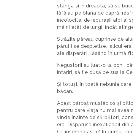
stânga și-n dreapta, să se bucu
lăfăiau pe blana de capră, răsf
încolocite, de iepurașii albi ai
mâini atât de lungi, încât ating
Străzile păreau cuprinse de aiu
părul i se despletise, ișlicul 
ale disperării, lăsând în urmă f
Negustorii au luat-o la ochi, câ
întăriri, să fie dusă pe sus la C
Și totuși, în toată nebunia care
băcan.
Acest bărbat mustăcios și pitic
pentru care viața nu mai avea 
vinde înainte de sărbători, cons
era. Dispăruse inexplicabil din
Ce însemna asta? În primul rând