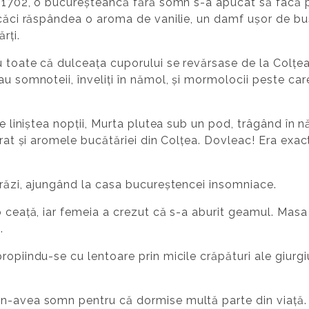
i 1702, o bucureșteancă fără somn s-a apucat să facă pl
 căci răspândea o aroma de vanilie, un damf ușor de bu
rți.
u toate că dulceața cuporului se revărsase de la Colțea
au somnoteii, înveliți în nămol, și mormolocii peste ca
e liniștea nopții, Murta plutea sub un pod, trâgând în năr
urat și aromele bucătăriei din Colțea. Dovleac! Era exac
trăzi, ajungând la casa bucureștencei insomniace.
o ceață, iar femeia a crezut că s-a aburit geamul. Masa
.
ropiindu-se cu lentoare prin micile crăpături ale giurgi
n-avea somn pentru că dormise multă parte din viață.