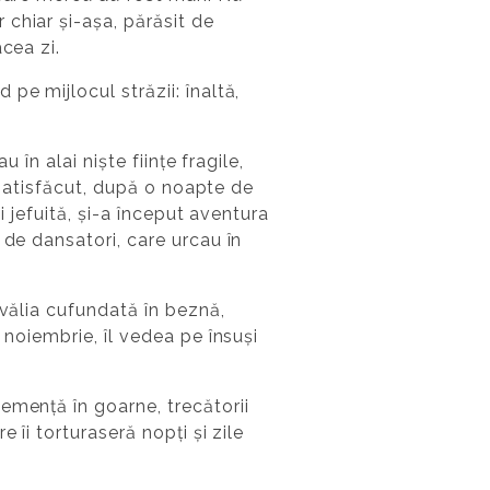
chiar și-așa, părăsit de
cea zi.
pe mijlocul străzii: înaltă,
 în alai niște ființe fragile,
, satisfăcut, după o noapte de
i jefuită, și-a început aventura
 de dansatori, care urcau în
ăvălia cufundată în beznă,
 noiembrie, îl vedea pe însuși
emență în goarne, trecătorii
 îi torturaseră nopți și zile