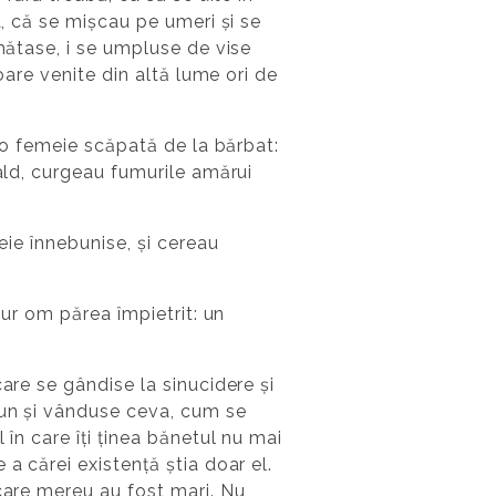
a, că se mișcau pe umeri și se
 mătase, i se umpluse de vise
oare venite din altă lume ori de
a o femeie scăpată de la bărbat:
rald, curgeau fumurile amărui
eie înnebunise, și cereau
gur om părea împietrit: un
are se gândise la sinucidere și
bun și vânduse ceva, cum se
în care îți ținea bănetul nu mai
a cărei existență știa doar el.
 care mereu au fost mari. Nu