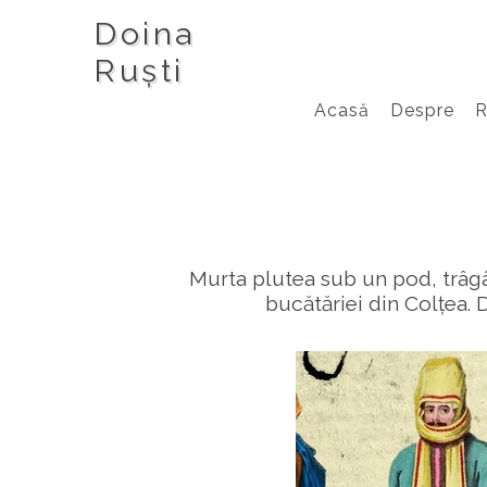
Doina
Ruști
Acasă
Despre
Murta plutea sub un pod, trâgând
bucătăriei din Colțea.