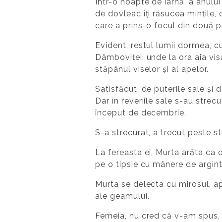
Într-o noapte de iarnă, a anulu
de dovleac îți răsucea mințile,
care a prins-o focul din două pă
Evident, restul lumii dormea, c
Dâmboviței, unde la ora aia vis
stăpânul viselor și al apelor.
Satisfăcut, de puterile sale și d
Dar în reveriile sale s-au strec
început de decembrie.
S-a strecurat, a trecut peste s
La fereasta ei, Murta arăta ca 
pe o tipsie cu mânere de argint
Murta se delecta cu mirosul, ap
ale geamului.
Femeia, nu cred că v-am spus, 