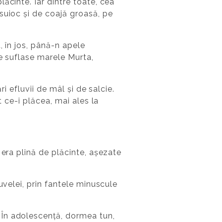
ăcinte. Iar dintre toate, cea
suioc și de coajă groasă, pe
, în jos, până-n apele
re suflase marele Murta,
i efluvii de mâl și de salcie.
t ce-i plăcea, mai ales la
 era plină de plăcinte, așezate
uvelei, prin fantele minuscule
 În adolescență, dormea tun,