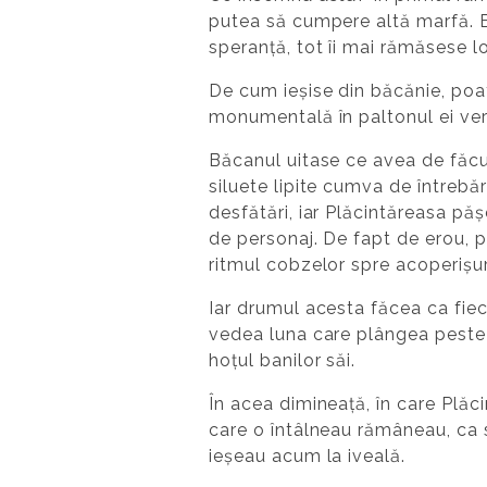
putea să cumpere altă marfă. Er
speranță, tot îi mai rămăsese l
De cum ieșise din băcănie, poat
monumentală în paltonul ei verd
Băcanul uitase ce avea de făcut. 
siluete lipite cumva de întrebăr
desfătări, iar Plăcintăreasa păș
de personaj. De fapt de erou, p
ritmul cobzelor spre acoperișur
Iar drumul acesta făcea ca fiec
vedea luna care plângea peste L
hoțul banilor săi.
În acea dimineață, în care Plăc
care o întâlneau rămâneau, ca si
ieșeau acum la iveală.