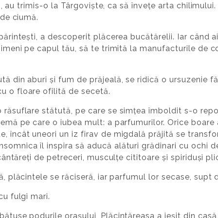
ijă, au trimis-o la Târgoviște, ca să învețe arta chilimulu
i de ciumă.
părintești, a descoperit plăcerea bucătărelii. Iar când a
nimeni pe capul tău, să te trimită la manufacturile de c
ă din aburi și fum de prăjeală, se ridică o ursuzenie fă
 o floare ofilită de secetă.
 răsuflare stătută, pe care se simțea îmboldit s-o repo
temă pe care o iubea mult: a parfumurilor. Orice boare a 
, încât uneori un iz firav de migdală prăjită se transfo
somnica îl inspira să aducă alături grădinari cu ochi d
 cântăreți de petreceri, musculțe cititoare și spiriduși pli
ă, plăcintele se răciseră, iar parfumul lor secase, supt 
cu fulgi mari.
ătuse podurile orașului, Plăcintăreasa a ieșit din casă, 