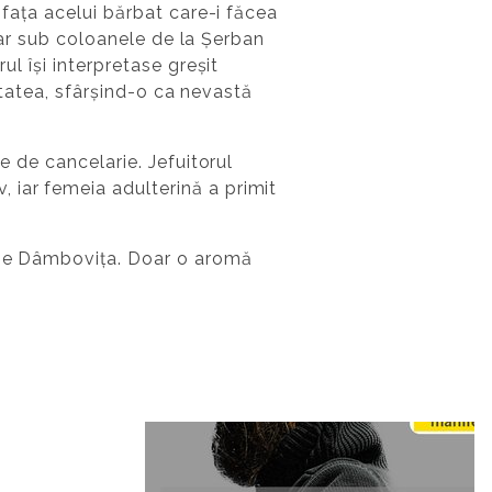
 fața acelui bărbat care-i făcea
 iar sub coloanele de la Șerban
ul își interpretase greșit
ertatea, sfârșind-o ca nevastă
e de cancelarie. Jefuitorul
 iar femeia adulterină a primit
e pe Dâmbovița. Doar o aromă