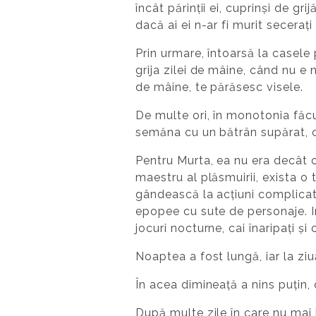
încât părinții ei, cuprinși de gr
dacă ai ei n-ar fi murit seceraț
Prin urmare, întoarsă la casele 
grija zilei de mâine, când nu e 
de mâine, te părăsesc visele.
De multe ori, în monotonia făcut
semăna cu un bătrân supărat, cu
Pentru Murta, ea nu era decât o
maestru al plăsmuirii, exista o 
gândească la acțiuni complicate
epopee cu sute de personaje. In
jocuri nocturne, cai înaripați și
Noaptea a fost lungă, iar la ziu
În acea dimineață a nins puțin, 
După multe zile în care nu mai b