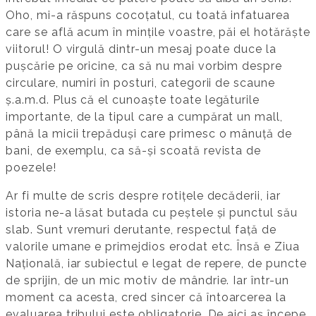
Oho, mi-a răspuns cocoțatul, cu toată infatuarea
care se află acum în mințile voastre, păi el hotărăște
viitorul! O virgulă dintr-un mesaj poate duce la
pușcărie pe oricine, ca să nu mai vorbim despre
circulare, numiri în posturi, categorii de scaune
ș.a.m.d. Plus că el cunoaște toate legăturile
importante, de la tipul care a cumpărat un mall,
până la micii trepăduși care primesc o mânuță de
bani, de exemplu, ca să-și scoată revista de
poezele!
Ar fi multe de scris despre rotițele decăderii, iar
istoria ne-a lăsat butada cu peștele și punctul său
slab. Sunt vremuri derutante, respectul față de
valorile umane e primejdios erodat etc. Însă e Ziua
Națională, iar subiectul e legat de repere, de puncte
de sprijin, de un mic motiv de mândrie. Iar într-un
moment ca acesta, cred sincer că întoarcerea la
evaluarea tribului este obligatorie. De aici aș începe.