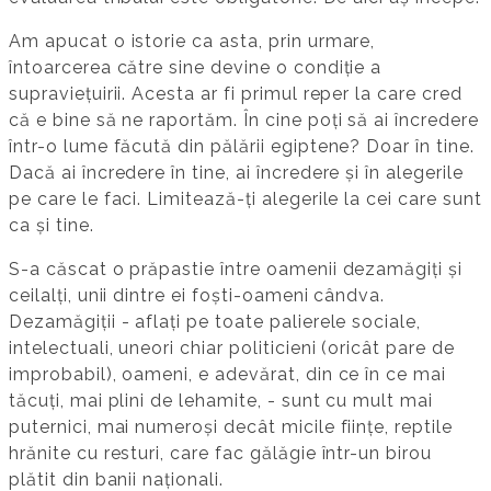
Am apucat o istorie ca asta, prin urmare,
întoarcerea către sine devine o condiție a
supraviețuirii. Acesta ar fi primul reper la care cred
că e bine să ne raportăm. În cine poți să ai încredere
într-o lume făcută din pălării egiptene? Doar în tine.
Dacă ai încredere în tine, ai încredere și în alegerile
pe care le faci. Limitează-ți alegerile la cei care sunt
ca și tine.
S-a căscat o prăpastie între oamenii dezamăgiți și
ceilalți, unii dintre ei foști-oameni cândva.
Dezamăgiții - aflați pe toate palierele sociale,
intelectuali, uneori chiar politicieni (oricât pare de
improbabil), oameni, e adevărat, din ce în ce mai
tăcuți, mai plini de lehamite, - sunt cu mult mai
puternici, mai numeroși decât micile ființe, reptile
hrănite cu resturi, care fac gălăgie într-un birou
plătit din banii naționali.