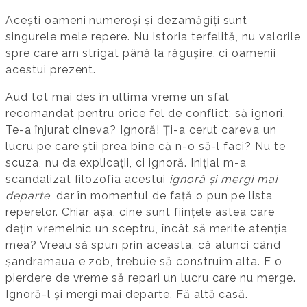
Acești oameni numeroși și dezamăgiți sunt
singurele mele repere. Nu istoria terfelită, nu valorile
spre care am strigat până la răgușire, ci oamenii
acestui prezent.
Aud tot mai des în ultima vreme un sfat
recomandat pentru orice fel de conflict: să ignori.
Te-a înjurat cineva? Ignoră! Ți-a cerut careva un
lucru pe care știi prea bine că n-o să-l faci? Nu te
scuza, nu da explicații, ci ignoră. Inițial m-a
scandalizat filozofia acestui
ignoră și mergi mai
departe
, dar în momentul de față o pun pe lista
reperelor. Chiar așa, cine sunt ființele astea care
dețin vremelnic un sceptru, încât să merite atenția
mea? Vreau să spun prin aceasta, că atunci când
șandramaua e zob, trebuie să construim alta. E o
pierdere de vreme să repari un lucru care nu merge.
Ignoră-l și mergi mai departe. Fă altă casă.