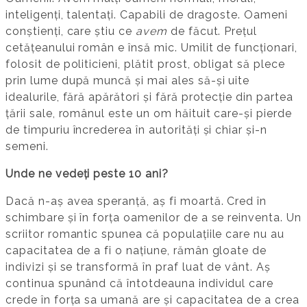
inteligenți, talentați. Capabili de dragoste. Oameni
conștienți, care știu ce
avem
de făcut. Prețul
cetățeanului român e însă mic. Umilit de funcționari,
folosit de politicieni, plătit prost, obligat să plece
prin lume după muncă și mai ales să-și uite
idealurile, fără apărători și fără protecție din partea
țării sale, românul este un om hăituit care-și pierde
de timpuriu încrederea în autorități și chiar și-n
semeni.
Unde ne vedeți peste 10 ani?
Dacă n-aș avea speranță, aș fi moartă. Cred în
schimbare și în forța oamenilor de a se reinventa. Un
scriitor romantic spunea că populațiile care nu au
capacitatea de a fi o națiune, rămân gloate de
indivizi și se transformă în praf luat de vânt. Aș
continua spunând că întotdeauna individul care
crede în forța sa umană are și capacitatea de a crea