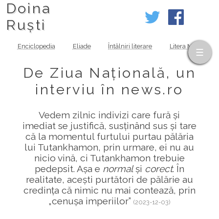
Doina
Ruști
Enciclopedia
Eliade
Întâlniri literare
Litera MOV
De Ziua Națională, un
interviu în news.ro
Vedem zilnic indivizi care fură și
imediat se justifică, susținând sus și tare
că la momentul furtului purtau pălăria
lui Tutankhamon, prin urmare, ei nu au
nicio vină, ci Tutankhamon trebuie
pedepsit. Așa e
normal
și
corect
. În
realitate, acești purtători de pălărie au
credința că nimic nu mai contează, prin
„cenușa imperiilor”
(2023-12-03)