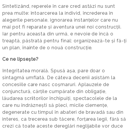
Sintetizând, reperele în care cred astăzi nu sunt
prea multe: întoarcerea la individ, încrederea în
alegerile personale, ignorarea instanțelor care nu
mai pot fi reparate și aventura unei noi construcții.
Iar pentru aceasta din urmă, e nevoie de încă o
treaptă, păstrată pentru final: organizează-te și fă-ți
un plan, înainte de o nouă construcție.
Ce ne lipsește?
Integritatea morală. Spusă așa, pare doar o
sintagmă umflată. De câteva decenii asistăm la
concesiile care nasc coșmaruri. Aplauzele de
conjunctură, cărțile cumpărate din obligație,
lăudarea scriitorilor închipuiți, spectacolele de la
care nu îndrăznești să pleci, micile clemențe,
degenerate cu timpul în abateri de bravadă sau din
interes, ca trecerea sub tăcere, forțarea legii, fără să
crezi că toate aceste dereglări neglijabile vor duce