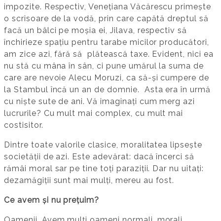
impozite. Respectiv, Venețiana Văcărescu primește
o scrisoare de la vodă, prin care capătă dreptul să
facă un bâlci pe moșia ei, Jilava, respectiv să
închirieze spațiu pentru tarabe micilor producători,
am zice azi, fără să plătească taxe. Evident, nici ea
nu stă cu mâna în sân, ci pune umărul la suma de
care are nevoie Alecu Moruzi, ca să-și cumpere de
la Stambul încă un an de domnie. Asta era în urmă
cu niște sute de ani. Vă imaginați cum merg azi
lucrurile? Cu mult mai complex, cu mult mai
costisitor.
Dintre toate valorile clasice, moralitatea lipsește
societății de azi. Este adevărat: dacă încerci să
rămâi moral sar pe tine toți paraziții. Dar nu uitați:
dezamăgiții sunt mai mulți, mereu au fost.
Ce avem și nu prețuim?
Oamenii. Avem mulți oameni normali, morali,