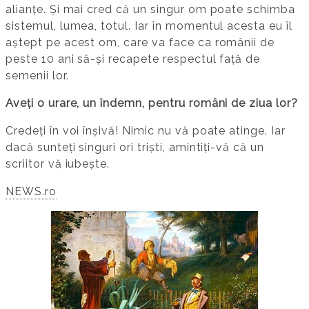
alianțe. Și mai cred că un singur om poate schimba
sistemul, lumea, totul. Iar în momentul acesta eu îl
aștept pe acest om, care va face ca românii de
peste 10 ani să-și recapete respectul față de
semenii lor.
Aveți o urare, un îndemn, pentru români de ziua lor?
Credeți în voi înșivă! Nimic nu vă poate atinge. Iar
dacă sunteți singuri ori triști, amintiți-vă că un
scriitor vă iubește.
NEWS.ro