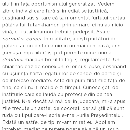
uluiți în fața oportunismului generalizat. Vedem
zilnic indivizi care fură și imediat se justifică,
susținând sus și tare că la momentul furtului purtau
pălăria lui Tutankhamon, prin urmare, ei nu au nicio
vină, ci Tutankhamon trebuie pedepsit. Așa e
normal
și
corect
. În realitate, acești purtători de
pălărie au credința că nimic nu mai contează, prin
„cenușa imperiilor” își pot permite orice, numai
dobitocii
mai pun botul la legi și regulamente. Unii
chiar fac caz de conexiunile lor sus-puse, desenând
cu ușurință harta legăturilor de sânge, de partid și
de interese imediate. Asta din pură filotimie față de
tine, ca să nu-ți mai pierzi timpul. Cunosc șefi de
instituție care se laudă cu protecție din partea
justiției. N-ai decât să mă dai în judecată, mi-a spus
zile trecute un astfel de cocoțat, dar să știi că sunt
rudă cu tipul care-i scrie e-mail-urile Președintelui.
Există un astfel de tip, m-am mirat eu. Apoi am
întrebat imediat ce putere poate să aibă un scrib.