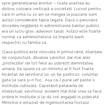
spre generalizarea erorilor – toate acestea au
distrus coloana verticală a societății. Lucruri pentru
care în urmă cu 10 ani se mergea la pușcărie sunt
astăzi considerate fapte legate. Dacă o persoană
dovedea neglijență în administrarea banilor publici,
era un lucru grav, adeseori taxat. Astăzi este foarte
normal ca administratorul să împartă banii
respectivi cu familia sa.
Clasa politică este vinovată în primul rând. Alianțele
de conjunctură, diluarea valorilor, dar mai ales
„protecțiile” de tot felul au șubrezit demnitatea
umană. Se spune că un ministru ar fi fost foarte
încântat de servitorul lui, un tip politicos, voluntar,
gata să sară și-n foc. Așa că-l pune șef peste o
instituție culturală. Căpătând patalama de
intelectual, servitorul, evident mai întâi vrea să facă
ordine în instituție și își dă toți angajații în judecată.
Ministrul e extaziat de ingeniozitatea fostului