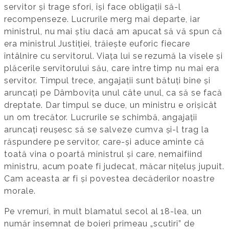
servitor și trage sfori, își face obligații să-l
recompenseze. Lucrurile merg mai departe, iar
ministrul, nu mai știu dacă am apucat să vă spun că
era ministrul Justiției, trăiește euforic fiecare
întâlnire cu servitorul. Viața lui se rezumă la visele și
plăcerile servitorului său, care între timp nu mai era
servitor. Timpul trece, angajații sunt bătuți bine și
aruncați pe Dâmbovița unul câte unul, ca să se facă
dreptate. Dar timpul se duce, un ministru e orișicât
un om trecător. Lucrurile se schimbă, angajații
aruncați reușesc să se salveze cumva și-l trag la
răspundere pe servitor, care-și aduce aminte că
toată vina o poartă ministrul și care, nemaifiind
ministru, acum poate fi judecat, măcar nițeluș jupuit.
Cam aceasta ar fi și povestea decăderilor noastre
morale.
Pe vremuri, în mult blamatul secol al 18-lea, un
număr însemnat de boieri primeau „scutiri” de