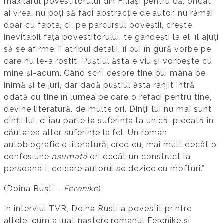
maxilarul povestitorului din Filiași pentru că, oricât
ai vrea, nu poți să faci abstracție de autor, nu rămâi
doar cu fapta, ci, pe parcursul poveștii, crește
inevitabil fața povestitorului, te gândești la el, îl ajuți
să se afirme, îi atribui detalii, îi pui în gură vorbe pe
care nu le-a rostit. Puștiul ăsta e viu și vorbește cu
mine și-acum. Când scrii despre tine pui mâna pe
inimă și te juri, dar dacă puștiul ăsta rânjit intră
odată cu tine în lumea pe care o refaci pentru tine,
devine literatură, de multe ori. Dinții lui nu mai sunt
dinții lui, ci iau parte la suferința ta unică, plecată în
căutarea altor suferințe la fel. Un roman
autobiografic e literatură, cred eu, mai mult decât o
confesiune
asumată
ori decât un construct la
persoana I, de care autorul se dezice cu mofturi.”
(Doina Ruști –
Ferenike
)
În interviul TVR, Doina Rusti a povestit printre
altele, cum a luat naștere romanul Ferenike și