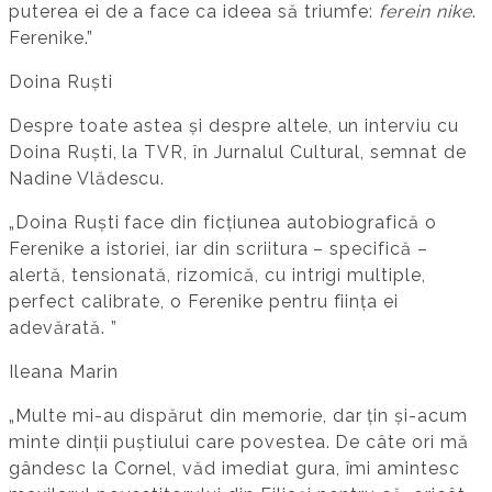
puterea ei de a face ca ideea să triumfe:
ferein nike
.
Ferenike.”
Doina Ruști
Despre toate astea și despre altele, un interviu cu
Doina Ruști, la TVR, în Jurnalul Cultural, semnat de
Nadine Vlădescu.
„Doina Ruști face din ficțiunea autobiografică o
Ferenike a istoriei, iar din scriitura – specifică –
alertă, tensionată, rizomică, cu intrigi multiple,
perfect calibrate, o Ferenike pentru ființa ei
adevărată. ”
Ileana Marin
„Multe mi-au dispărut din memorie, dar țin și-acum
minte dinții puștiului care povestea. De câte ori mă
gândesc la Cornel, văd imediat gura, îmi amintesc