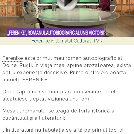
Ferenike în Jurnalul Cultural, TVR
Ferenike
este primul meu roman autobiografic al
Doinei Ruști. În viața mea, spune prozatoarea, există
patru experiențe descisive. Prima dintre ele poartă
numele FERENIKE.
Orice faptă neînsemnată are consecințe, iar ele
alcătuiesc treptat viziunea unui om.
Mesajul romanului se leagă de forța istorică a
cuvântului și a liuteraturii:
„ În literatură nu fabulația se află pe primul loc, ci