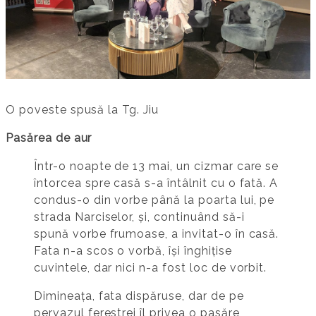
O poveste spusă la Tg. Jiu
Pasărea de aur
Într-o noapte de 13 mai, un cizmar care se
întorcea spre casă s-a întâlnit cu o fată. A
condus-o din vorbe până la poarta lui, pe
strada Narciselor, și, continuând să-i
spună vorbe frumoase, a invitat-o în casă.
Fata n-a scos o vorbă, își înghițise
cuvintele, dar nici n-a fost loc de vorbit.
Dimineața, fata dispăruse, dar de pe
pervazul ferestrei îl privea o pasăre