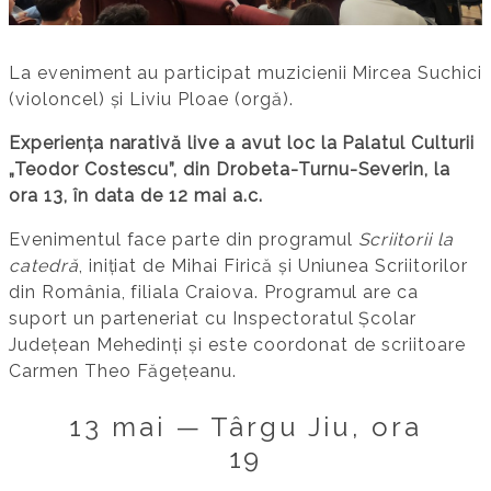
La eveniment au participat muzicienii Mircea Suchici
(violoncel) și Liviu Ploae (orgă).
Experiența narativă live a avut loc la Palatul Culturii
„Teodor Costescu”, din Drobeta-Turnu-Severin, la
ora 13, în data de 12 mai a.c.
Evenimentul face parte din programul
Scriitorii la
catedră
, inițiat de Mihai Firică și Uniunea Scriitorilor
din România, filiala Craiova. Programul are ca
suport un parteneriat cu Inspectoratul Școlar
Județean Mehedinți și este coordonat de scriitoare
Carmen Theo Făgețeanu.
13 mai — Târgu Jiu, ora
19