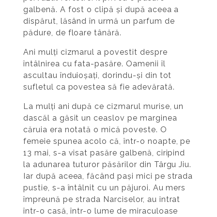
galbenă. A fost o clipă și după aceea a
dispărut, lăsând în urmă un parfum de
pădure, de floare tânără.
Ani mulți cizmarul a povestit despre
întâlnirea cu fata-pasăre. Oamenii îl
ascultau înduioșați, dorindu-și din tot
sufletul ca povestea să fie adevărată.
La mulți ani după ce cizmarul murise, un
dascăl a găsit un ceaslov pe marginea
căruia era notată o mică poveste. O
femeie spunea acolo că, într-o noapte, pe
13 mai, s-a visat pasăre galbenă, ciripind
la adunarea tuturor păsărilor din Târgu Jiu.
Iar după aceea, făcând pași mici pe strada
pustie, s-a întâlnit cu un păjuroi. Au mers
împreună pe strada Narciselor, au intrat
într-o casă, într-o lume de miraculoase