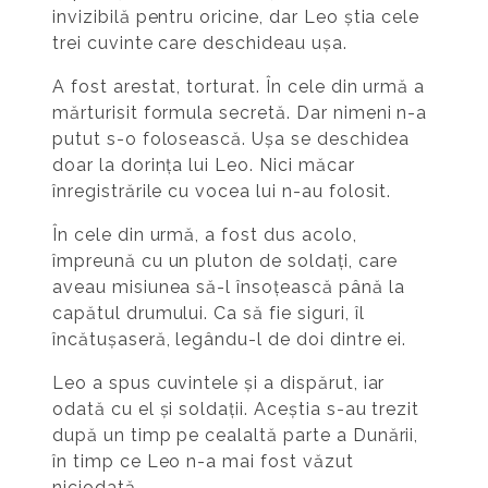
invizibilă pentru oricine, dar Leo știa cele
trei cuvinte care deschideau ușa.
A fost arestat, torturat. În cele din urmă a
mărturisit formula secretă. Dar nimeni n-a
putut s-o folosească. Ușa se deschidea
doar la dorința lui Leo. Nici măcar
înregistrările cu vocea lui n-au folosit.
În cele din urmă, a fost dus acolo,
împreună cu un pluton de soldați, care
aveau misiunea să-l însoțească până la
capătul drumului. Ca să fie siguri, îl
încătușaseră, legându-l de doi dintre ei.
Leo a spus cuvintele și a dispărut, iar
odată cu el și soldații. Aceștia s-au trezit
după un timp pe cealaltă parte a Dunării,
în timp ce Leo n-a mai fost văzut
niciodată.