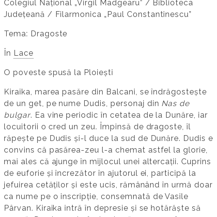
Colegiul Național „Virgil Madgearu” / Biblioteca
Județeană / Filarmonica „Paul Constantinescu”
Tema: Dragoste
În
Lace
O poveste spusă la Ploiești
Kiraika, marea pasăre din Balcani, se îndrăgostește
de un get, pe nume Dudis, personaj din
Nas de
bulgar
. Ea vine periodic în cetatea de la Dunăre, iar
locuitorii o cred un zeu. Împinsă de dragoste, îl
răpește pe Dudis și-l duce la sud de Dunăre. Dudis e
convins că pasărea-zeu l-a chemat astfel la glorie,
mai ales că ajunge în mijlocul unei altercații. Cuprins
de euforie și încrezător în ajutorul ei, participă la
jefuirea cetăților și este ucis, rămânând în urmă doar
ca nume pe o inscripție, consemnată de Vasile
Pârvan. Kiraika intră în depresie și se hotărăște să