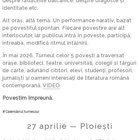
despre rădăcinile balcanice, despre dragoste și
identitate etc.
Alt oraș, altă temă. Un performance narativ, bazat
pe povestitul spontan. Fiecare povestire are alt
interlocutor, iar publicul intră în poveste, participă,
întreabă, modifică ritmul întâlnirii.
În mai 2026, Turneul celor 5 povești a traversat
orașe, biblioteci, teatre, universități, colegii și târguri
de carte, adunând cititori, elevi, studenți, profesori,
jurnaliști și oameni interesați de literatura română
contemporană.
VIDEO
Povestim împreună.
# Calendarul turneului
27 aprilie — Ploiești