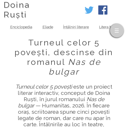
Doina
Ruști
Enciclopedia
Eliade
Întâlniri literare
Litera MOV
Turneul celor 5
povești, descinse din
romanul
Nas de
bulgar
Turneul celor 5 povești
este un proiect
literar interactiv, conceput de Doina
Ruști, în jurul romanului
Nas de
bulgar
— Humanitas, 2026. În fiecare
oraș, scriitoarea spune cinci povești
legate de roman, dar care nu apar în
carte. Întâlnirile au loc în teatre,