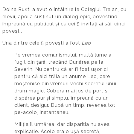
Doina Ruști a avut o întâlnire la Colegiul Traian, cu
elevii, apoi a susținut un dialog epic, povestind
împreună cu publicul și cu cei 5 invitați ai săi, cinci
povești.
Una dintre cele 5 povești a fost
Leo
Pe vremea comunismului, multă lume a
fugit din țară, trecând Dunărea pe la
Severin. Nu pentru că ar fi fost ușor, ci
pentru că aici trăia un anume Leo, care
moștenise din vremuri vechi secretul unui
drum magic. Cobora mai jos de port și
dispărea pur și simplu, împreună cu un
client, desigur. După un timp, revenea tot
pe-acolo, instantaneu.
Miliția îl urmărea, dar dispariția nu avea
explicație. Acolo era o ușă secretă,