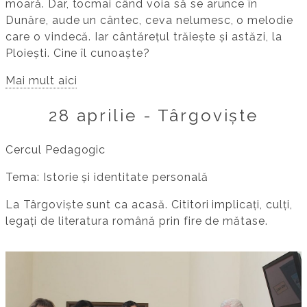
moară. Dar, tocmai când voia să se arunce în
Dunăre, aude un cântec, ceva nelumesc, o melodie
care o vindecă. Iar cântărețul trăiește și astăzi, la
Ploiești. Cine îl cunoaște?
Mai mult aici
28 aprilie - Târgoviște
Cercul Pedagogic
Tema: Istorie și identitate personală
La Târgoviște sunt ca acasă. Cititori implicați, culți,
legați de literatura română prin fire de mătase.