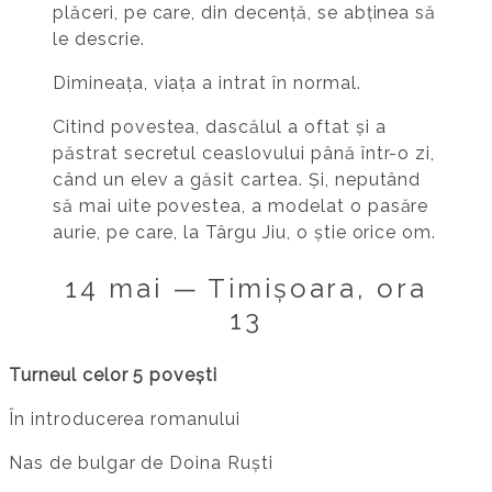
plăceri, pe care, din decență, se abținea să
le descrie.
Dimineața, viața a intrat în normal.
Citind povestea, dascălul a oftat și a
păstrat secretul ceaslovului până într-o zi,
când un elev a găsit cartea. Și, neputând
să mai uite povestea, a modelat o pasăre
aurie, pe care, la Târgu Jiu, o știe orice om.
14 mai — Timișoara, ora
13
Turneul celor 5 povești
În introducerea romanului
Nas de bulgar de Doina Ruști