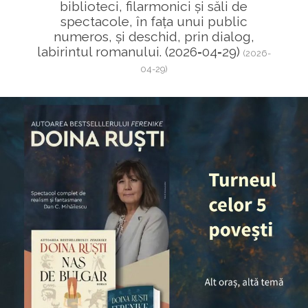
biblioteci, filarmonici și săli de
spectacole, în fața unui public
numeros, și deschid, prin dialog,
labirintul romanului. (2026‑04‑29)
(2026-
04-29)