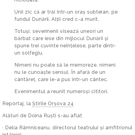
Unii zic că ar trăi într-un oraș subteran, pe
fundul Dunării. Alții cred c-a murit.
Totuși, severinenii visează uneori un
bărbat care iese din mijlocul Dunării și
spune trei cuvinte neînțelese, parte dintr-
un solfegiu.
Nimeni nu poate să le memoreze, nimeni
nu le cunoaște sensul. În afară de un
cântăreț, care le-a pus într-un cântec.
Evenimentul a reunit numeroși cititori.
Reportaj, la
Știrile Orșova 24
Alături de Doina Ruști s-au aflat
· Delia Râmniceanu, directorul teatrului și amfitrionul
întâlnirii