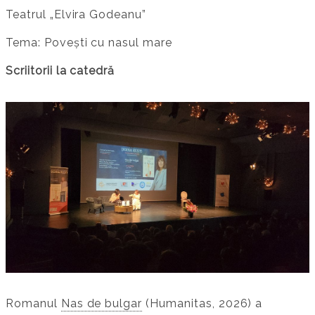
Teatrul „Elvira Godeanu”
Tema: Povești cu nasul mare
Scriitorii la catedră
Romanul
Nas de bulgar
(Humanitas, 2026) a