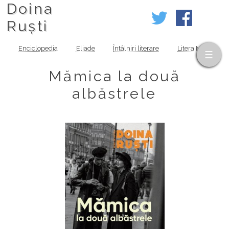
Doina
Ruști
Enciclopedia
Eliade
Întâlniri literare
Litera MOV
Mămica la două
albăstrele