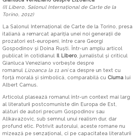
(Il Libero, Salonul Internațional de Carte de la
Torino, 2012)
La Salonul Internațional de Carte de la Torino, presa
italiană a remarcat apariția unei noi generații de
prozatori est-europeni, între care Georgi
Gospodinov și Doina Ruști. Într-un amplu articol
publicat în cotidianul
Il Libero
, jurnalistul și criticul
Gianluca Veneziano vorbește despre
romanul
Lizoanca la 11 ani
ca despre un text cu
forță morală și simbolică, comparabilă cu
Ciuma
lui
Albert Camus.
Articolul plasează romanul într-un context mai larg
al literaturii postcomuniste din Europa de Est,
alături de autori precum Gospodinov sau
Alikavazovic, sub semnul unui realism dur, dar
profund etic. Potrivit autorului, aceste romane nu
mizează pe senzațional, ci pe capacitatea literaturii