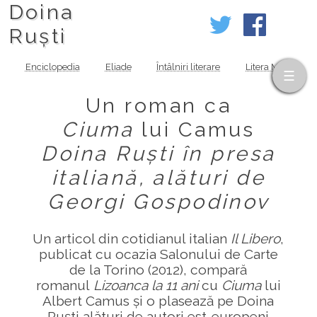
Doina
Ruști
Enciclopedia
Eliade
Întâlniri literare
Litera MOV
Un roman ca
Ciuma
lui Camus
Doina Ruști în presa
italiană, alături de
Georgi Gospodinov
Un articol din cotidianul italian
Il Libero
,
publicat cu ocazia Salonului de Carte
de la Torino (2012), compară
romanul
Lizoanca la 11 ani
cu
Ciuma
lui
Albert Camus și o plasează pe Doina
Ruști alături de autori est‑europeni