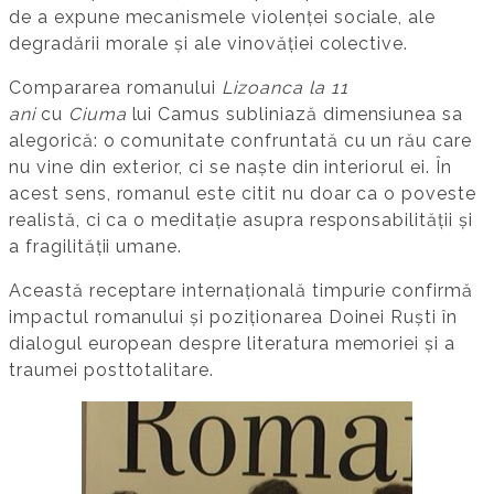
de a expune mecanismele violenței sociale, ale
degradării morale și ale vinovăției colective.
Compararea romanului
Lizoanca la 11
ani
cu
Ciuma
lui Camus subliniază dimensiunea sa
alegorică: o comunitate confruntată cu un rău care
nu vine din exterior, ci se naște din interiorul ei. În
acest sens, romanul este citit nu doar ca o poveste
realistă, ci ca o meditație asupra responsabilității și
a fragilității umane.
Această receptare internațională timpurie confirmă
impactul romanului și poziționarea Doinei Ruști în
dialogul european despre literatura memoriei și a
traumei posttotalitare.