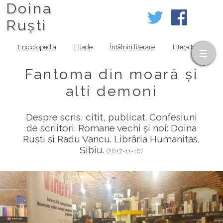
Doina
Ruști
Enciclopedia
Eliade
Întâlniri literare
Litera MOV
Fantoma din moară și
alti demoni
Despre scris, citit, publicat. Confesiuni
de scriitori. Romane vechi și noi: Doina
Ruști și Radu Vancu. Librăria Humanitas,
Sibiu.
(2017-11-10)