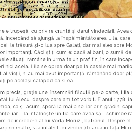
eie trupeșă, cu privire cruntă și darul vindecării. Av
, încercând să ajungă la înspăimântătoarea Lila, care 
 caii la trăsură și-o lua spre Galați, dar mai ales spre
r importanți. Căci știți cum e: dacă ai bani, o sumă de 
ele situații rămâne în urma ta un praf fin, în care încap
ori nici acela. Lila se oprea doar pe la casele mai mari
 al vieții, n-au mai avut importanță, rămânând doar plă
iți pe același calapod ca și ea.
tim precis, grație unei însemnări făcută pe-o carte, Lila 
ăl lui Alecu, despre care am tot vorbit. E anul 1778, i
mea, ca și-acum, speră la mai bine, iar prin grădini capri
anțe, iar Lila întâlnește un tip care avea să-i schimbe r
m de încredere al lui Vodă Moruzi, bătrânul. Despre el a
se prin multe, s-a întâlnit cu vindecătoarea în fața Mit