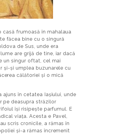
ea o casă frumoasă în mahalaua
te făcea bine cu o singură
 Moldova de Sus, unde era
lume are grijă de tine, iar dacă
e un singur oftat, cel mai
lor și-și umplea buzunarele cu
cerea călătoriei și o mică
a ajuns în cetatea Iașiului, unde
ar pe deasupra străzilor
foiul își risipește parfumul. E
adical viața. Acesta e Pavel,
u scris cronicile, a rămas în
ropoliei și-a rămas încremenit