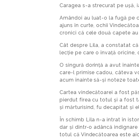
Caragea s-a strecurat pe ușă, ia
Amândoi au luat-o la fugă pe co
ajuns în curte, ochii Vindecătoa
cronici că cele două capete au î
Cât despre Lila, a constatat că-
lecție pe care o învață oricine
O singură dorință a avut înaint
care-l primise cadou, câteva vo
acum înainte să-și noteze toat
Cartea vindecătoarei a fost păs
pierdut firea cu totul și a fost
și mărturisind, fu decapitat și 
În schimb Lila n-a intrat în is
dar și dintr-o adâncă indignare
totul că Vindecătoarea este aic