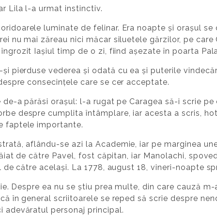
r Lila l-a urmat instinctiv.
ridoarele luminate de felinar. Era noapte și orașul se
rei nu mai zăreau nici măcar siluetele gărzilor, pe care 
ngrozit Iașiul timp de o zi, fiind așezate în poarta Pala
și pierduse vederea și odată cu ea și puterile vindecării.
, despre consecințele care se cer acceptate.
e de-a părăsi orașul: l-a rugat pe Caragea să-i scrie pe
rbe despre cumplita întâmplare, iar acesta a scris, ho
e faptele importante.
trată, aflându-se azi la Academie, iar pe marginea unei 
 tăiat de către Pavel, fost căpitan, iar Manolachi, spov
el de către același. La 1778, august 18, vineri-noapte s
torie. Despre ea nu se știu prea multe, din care cauză m
 că în general scriitoarele se reped să scrie despre nen
i adevăratul personaj principal.