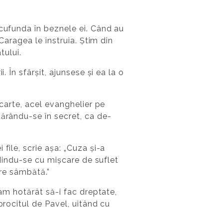
 cufunda în beznele ei. Când au
Caragea le instruia. Știm din
tului.
 În sfârșit, ajunsese și ea la o
 carte, acel evanghelier pe
tărându-se în secret, ca de-
file, scrie așa: „Cuza și-a
edindu-se cu mișcare de suflet
pre sâmbătă.”
-am hotărât să-i fac dreptate,
orocitul de Pavel, uitând cu