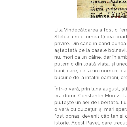
Lila Vindecătoarea a fost o fem
Stelea, unde lumea făcea coadă
privire. Din când în când punea
așteptată pe la casele bolnavilo
nu, mori ca un câine, dar în amb
puternic din toată viața, și une
bani, care, de la un moment dat
bucurie de-a întâlni oameni, cro
Într-o vară, prin luna august, ș
era domn Constantin Moruzi, tat
plutește un aer de libertate. Lu
o vară cu dulcețuri și mari sper
fost ocnaș, devenit căpitan și o
istorie. Acest Pavel, care trecu