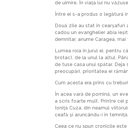
de uimire. În viața lui nu văzu
Între ei s-a produs o legătură 
Două zile au stat în cearșafuri 
cadou un evanghelier abia ieșit 
demnitar, anume Caragea, mai t
Lumea roia în jurul ei, pentru că
brotac), de la unul la altul. Pâ
de tuse casa unui spătar. Deja 
preocupări, prioritatea ei rămâ
Cum acesta era prins cu treburil
În acea vară de pomină, un even
a scris foarte mult. Printre cei
Ioniță Cuza, din neamul viitorulu
ceafă și aruncându-i în temniță
Ceea ce nu spun cronicile este c