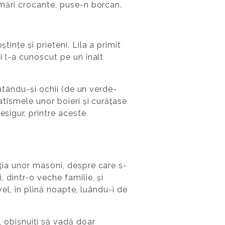
jumări crocante, puse-n borcan.
ințe și prieteni. Lila a primit
oi l-a cunoscut pe un înalt
 mutându-și ochii (de un verde-
matismele unor boieri și curățase
esigur, printre aceste
ația unor masoni, despre care s-
, dintr-o veche familie, și
avel, în plină noapte, luându-i de
, obișnuiți să vadă doar