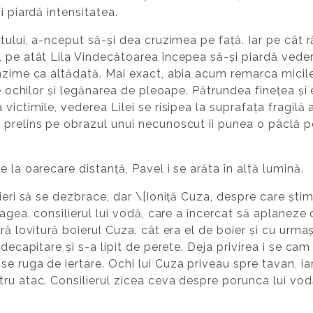
i piardă intensitatea.
atului, a-nceput să-și dea cruzimea pe față. Iar pe cât 
 pe atât Lila Vindecătoarea începea să-și piardă vedere
nzime ca altădată. Mai exact, abia acum remarca micile
le ochilor și legănarea de pleoape. Pătrundea finețea și
ictimile, vederea Lilei se risipea la suprafața fragilă a 
prelins pe obrazul unui necunoscut îi punea o pâclă pe
 la oarecare distanță, Pavel i se arăta în altă lumină.
ieri să se dezbrace, dar \|Ioniță Cuza, despre care știm
ragea, consilierul lui vodă, care a încercat să aplaneze 
ră lovitură boierul Cuza, cât era el de boier și cu urmaș
 decapitare și s-a lipit de perete. Deja privirea i se ca
e ruga de iertare. Ochi lui Cuza priveau spre tavan, iar
ru atac. Consilierul zicea ceva despre porunca lui vod