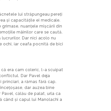
răcnetele lui străpungeau pereți
a și capacitățile ei medicale.
 grimase, nuanțele mișcării din
 emoțiile mâinilor care se caută.
lucrurilor. Dar nici acolo nu
 ochi, iar ceafa pocnită de bici
 că era cam coleric, l-a scuipat
conflictul. Dar Pavel deja
i princiari, a rămas fără cap.
m încețoșase, dar auzea bine
 Pavel, călău de palat, urla ca
ă când și capul lui Manolachi a