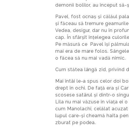
demonii bolilor, au început să-ș
Pavel, fost ocnaș și călăul pal
și făceau să tremure geamurile,
Vedea, desigur, dar nu în profu
cap. În sfârșit înțelegea culori
Pe măsură ce Pavel își pălmuia v
mai era de mare folos. Sângele 
o făcea să nu mai vadă nimic.
Cum stătea lângă zid, privind de
Mai întâi le-a spus celor doi bo
drept în ochi. De față era și Ca
scosese satârul și dintr-o singu
Lila nu mai văzuse în viața ei o
cum Manolachi, celălat acuzat s
lupul care-și cheamă haita pent
zburat pe podea.