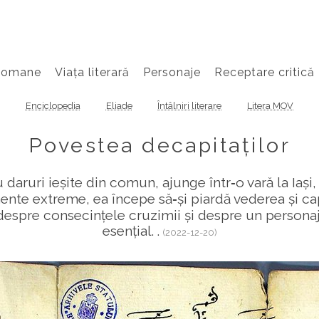
Romane
Viața literară
Personaje
Receptare critică
Enciclopedia
Eliade
Întâlniri literare
Litera MOV
Povestea decapitaților
aruri ieșite din comun, ajunge într‑o vară la Iași, 
ente extreme, ea începe să‑și piardă vederea și c
despre consecințele cruzimii și despre un personaj
esențial. .
(2022-12-20)