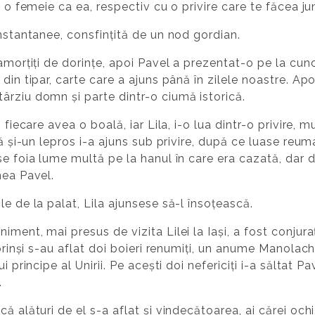
se o femeie ca ea, respectiv cu o privire care te făcea 
instantanee, consfințită de un nod gordian.
amorțiți de dorințe, apoi Pavel a prezentat-o pe la cunoșt
din tipar, carte care a ajuns până în zilele noastre. Ap
ârziu domn și parte dintr-o ciumă istorică.
 fiecare avea o boală, iar Lila, i-o lua dintr-o privire,
nă și-un lepros i-a ajuns sub privire, după ce luase reu
se foia lume multă pe la hanul în care era cazată, dar d
nea Pavel.
e de la palat, Lila ajunsese să-l însoțească.
iment, mai presus de vizita Lilei la Iași, a fost conjur
 prinși s-au aflat doi boieri renumiți, un anume Manolachi
i principe al Unirii. Pe acești doi nefericiți i-a săltat P
.
ă alături de el s-a aflat și vindecătoarea, ai cărei ochi