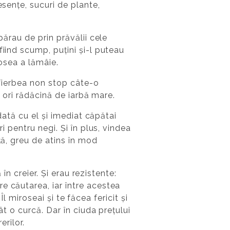
esențe, sucuri de plante,
părau de prin prăvălii cele
iind scump, puțini și-l puteau
rosea a lămâie.
r fierbea non stop câte-o
r ori rădăcină de iarbă mare.
 dată cu el și imediat căpătai
i pentru negi. Și în plus, vindea
ță, greu de atins în mod
în creier. Și erau rezistente:
e căutarea, iar între acestea
Îl miroseai și te făcea fericit și
ât o curcă. Dar în ciuda prețului
erilor.