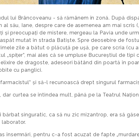
ul lui Brâncoveanu - să rămânem în zonă. După dispari
n al său, Iane, despre care de asemenea am mai scris (
pați și preocupați de mistere, mergeau la Pavia unde urm
roaspăt mutat în strada Batiște. Spre deosebire de fostu
rimele zile a bătut o plăcuță pe ușă, pe care scria (cu a
l „spițer”, mai ales că se umpluse Bucureștiul de tipi c
i elixire de dragoste, adeseori bătând din poartă în poa
obite cu panglici.
farmacistul” și să-l recunoască drept singurul farmacis
 dar curtea se întindea mult, până pe la Teatrul Naționa
 bărbat singuratic, ca să nu zic mizantrop, era să găsea
laborator.
s însemnări, pentru c-a fost acuzat de fapte „murdare”