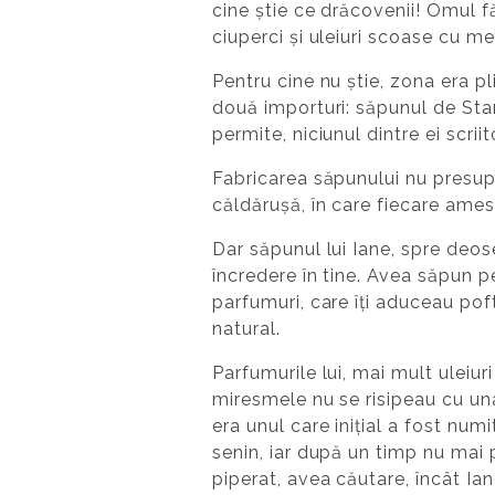
cine știe ce drăcovenii! Omul f
ciuperci și uleiuri scoase cu m
Pentru cine nu știe, zona era pl
două importuri: săpunul de Stam
permite, niciunul dintre ei scri
Fabricarea săpunului nu presupun
căldărușă, în care fiecare amest
Dar săpunul lui Iane, spre deose
încredere în tine. Avea săpun pe
parfumuri, care îți aduceau pof
natural.
Parfumurile lui, mai mult uleiuri
miresmele nu se risipeau cu una
era unul care inițial a fost numit
senin, iar după un timp nu mai p
piperat, avea căutare, încât Ian