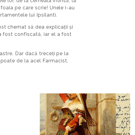
e lor, de la cerneala întinsă, la
 foaia pe care scrie! Unele i-au
rtamentele lui Ipsilanti.
st chemat să dea explicații și
fost confiscată, iar el a fost
oastre. Dar dacă treceți pe la
 poate de la acel Farmacist,