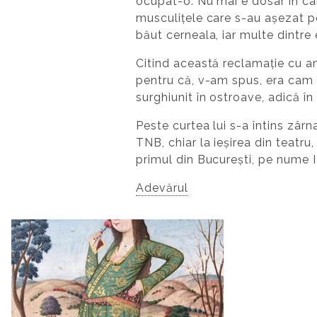
ocupat-o. Nu mai e dosar în care
musculițele care s-au așezat pe 
băut cerneala, iar multe dintre 
Citind această reclamație cu am
pentru că, v-am spus, era cam în
surghiunit în ostroave, adică în
Peste curtea lui s-a întins zârn
TNB, chiar la ieșirea din teatr
primul din București, pe num
Adevărul