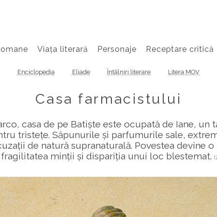
Romane
Viața literară
Personaje
Receptare critică
Enciclopedia
Eliade
Întâlniri literare
Litera MOV
Casa farmacistului
arco, casa de pe Batiște este ocupată de Iane, un t
ru tristețe. Săpunurile și parfumurile sale, extrem
 acuzații de natură supranaturală. Povestea devine
 fragilitatea minții și dispariția unui loc blestemat.