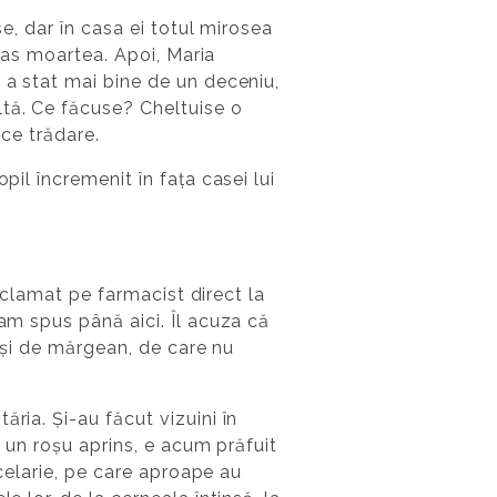
se, dar în casa ei totul mirosea
tras moartea. Apoi, Maria
 a stat mai bine de un deceniu,
ltă. Ce făcuse? Cheltuise o
ice trădare.
pil încremenit în fața casei lui
reclamat pe farmacist direct la
-am spus până aici. Îl acuza că
duși de mărgean, de care nu
ria. Și-au făcut vizuini în
e un roșu aprins, e acum prăfuit
ncelarie, pe care aproape au