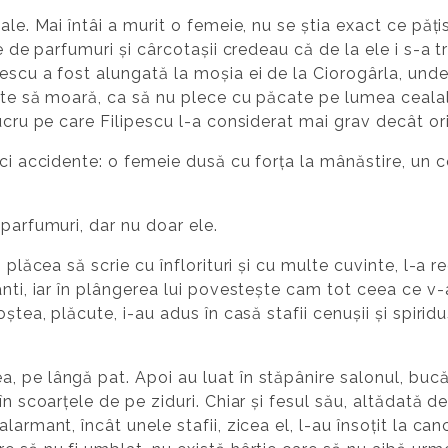
ale. Mai întâi a murit o femeie, nu se știa exact ce păți
re de parfumuri și cârcotașii credeau că de la ele i s-a 
escu a fost alungată la moșia ei de la Ciorogârla, unde
inte să moară, ca să nu plece cu păcate pe lumea ceala
lucru pe care Filipescu l-a considerat mai grav decât or
ci accidente: o femeie dusă cu forța la mânăstire, un co
 parfumuri, dar nu doar ele.
i plăcea să scrie cu înflorituri și cu multe cuvinte, l-a 
anti, iar în plângerea lui povestește cam tot ceea ce v
oștea, plăcute, i-au adus în casă stafii cenușii și spiri
 pe lângă pat. Apoi au luat în stăpânire salonul, bucătă
în scoarțele de pe ziduri. Chiar și fesul său, altădată d
larmant, încât unele stafii, zicea el, l-au însoțit la ca