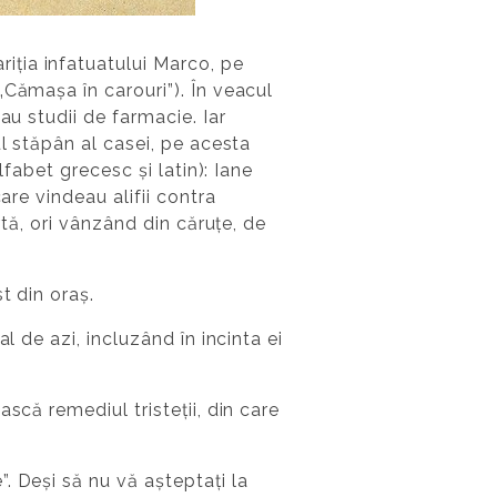
ția infatuatului Marco, pe
„Cămașa în carouri”). În veacul
au studii de farmacie. Iar
l stăpân al casei, pe acesta
lfabet grecesc și latin): Iane
are vindeau alifii contra
rtă, ori vânzând din căruțe, de
t din oraș.
l de azi, incluzând în incinta ei
scă remediul tristeții, din care
. Deși să nu vă așteptați la