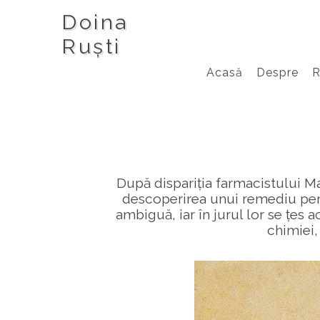
Doina
Ruști
Acasă
Despre
După dispariția farmacistului M
descoperirea unui remediu pent
ambiguă, iar în jurul lor se țes
chimiei,