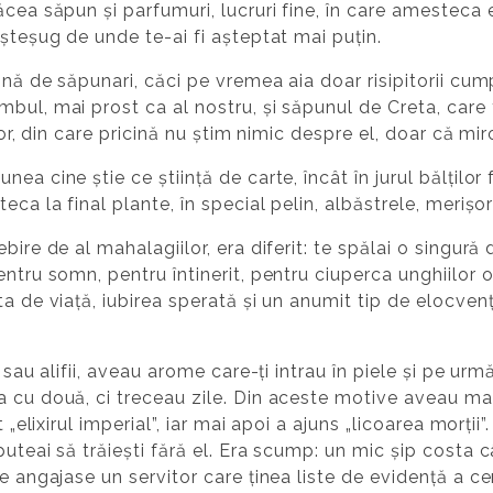
ăcea săpun și parfumuri, lucruri fine, în care amesteca 
eșteșug de unde te-ai fi așteptat mai puțin.
ină de săpunari, căci pe vremea aia doar risipitorii cum
bul, mai prost ca al nostru, și săpunul de Creta, care f
itor, din care pricină nu știm nimic despre el, doar că mi
ea cine știe ce știință de carte, încât în jurul bălțilo
eca la final plante, în special pelin, albăstrele, merișo
bire de al mahalagiilor, era diferit: te spălai o singură
ntru somn, pentru întinerit, pentru ciuperca unghiilor or
ta de viață, iubirea sperată și un anumit tip de elocven
 sau alifii, aveau arome care-ți intrau în piele și pe urmă 
 cu două, ci treceau zile. Din aceste motive aveau mar
 „elixirul imperial”, iar mai apoi a ajuns „licoarea morții”. 
uteai să trăiești fără el. Era scump: un mic șip costa c
e angajase un servitor care ținea liste de evidență a cer