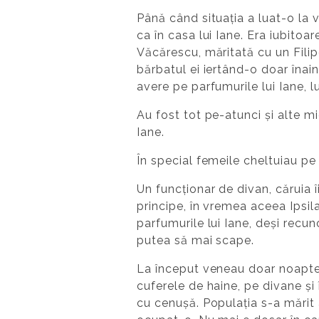
Până când situația a luat-o la v
ca în casa lui Iane. Era iubitoa
Văcărescu, măritată cu un Filip
bărbatul ei iertând-o doar îna
avere pe parfumurile lui Iane, 
Au fost tot pe-atunci și alte mi
Iane.
În special femeile cheltuiau pe
Un funcționar de divan, căruia î
principe, în vremea aceea Ipsil
parfumurile lui Iane, deși recun
putea să mai scape.
La început veneau doar noaptea,
cuferele de haine, pe divane și 
cu cenușă. Populația s-a mărit a