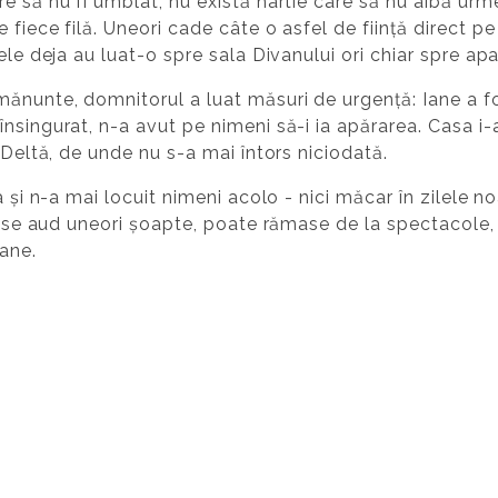
 să nu fi umblat, nu există hârtie care să nu aibă urmel
fiece filă. Uneori cade câte o asfel de ființă direct pe
ele deja au luat-o spre sala Divanului ori chiar spre apa
ănunte, domnitorul a luat măsuri de urgență: Iane a fo
singurat, n-a avut pe nimeni să-i ia apărarea. Casa i-a 
 Deltă, de unde nu s-a mai întors niciodată.
a și n-a mai locuit nimeni acolo - nici măcar în zilele n
u, se aud uneori șoapte, poate rămase de la spectacole,
e Iane.