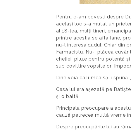
Pentru c-am povesti despre Dud
același loc s-a mutat un priete
al 18-lea, mulți tineri, emanci
printre aceștia se afla Iane, p
nu-l interesa dudul. Chiar din p
Farmacistu’. Nu-i plăcea cuvântu
cheliei, pilule pentru potență ș
sub coviltire vopsite ori împod
Iane voia ca lumea să-i spună „
Casa lui era așezată pe Batiște,
și o baltă.
Principala preocupare a acestui
cauză petrecea multă vreme în 
Despre preocupările lui au răma