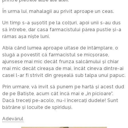
În urma lui, mahalagii au privit aproape un ceas.
Un timp s-a șușotit pe la colțuri, apoi unii s-au dus
să întrebe, dar casa farmacistului părea pustie și-a
rămas așa niște luni.
Abia când lumea aproape uitase de întâmplare, o
slugă a povestit că farmacistul se micșorase,
ajunsese mai mic decât frunza salcâmului și chiar
mai mic decât cireașa de mai, încât cineva dintre-ai
casei l-ar fi strivit din greșeală sub talpa unui papuc.
Prin urmare, vă invit să punem pe hartă și acest dud
de pe Batiște, acum cât încă mai e „în picioare”.
Dacă treceți pe-acolo, nu-i încercați dudele! Sunt
bătrâne și locuite de spiriduși.
Adevărul