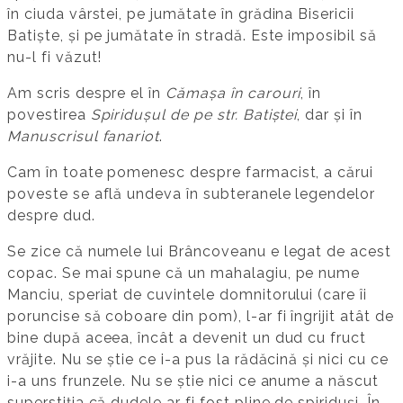
în ciuda vârstei, pe jumătate în grădina Bisericii
Batiște, și pe jumătate în stradă. Este imposibil să
nu-l fi văzut!
Am scris despre el în
Cămașa în carouri
, în
povestirea
Spiridușul de pe str. Batiștei
, dar și în
Manuscrisul fanariot
.
Cam în toate pomenesc despre farmacist, a cărui
poveste se află undeva în subteranele legendelor
despre dud.
Se zice că numele lui Brâncoveanu e legat de acest
copac. Se mai spune că un mahalagiu, pe nume
Manciu, speriat de cuvintele domnitorului (care îi
poruncise să coboare din pom), l-ar fi îngrijit atât de
bine după aceea, încât a devenit un dud cu fruct
vrăjite. Nu se știe ce i-a pus la rădăcină și nici cu ce
i-a uns frunzele. Nu se știe nici ce anume a născut
superstiția că dudele ar fi fost pline de spiriduși. În