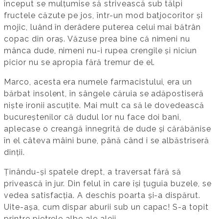
început se mulțumise să strivească sub tălpi
fructele căzute pe jos, într-un mod batjocoritor și
mojic, luând în derâdere puterea celui mai bătrân
copac din oraș. Văzuse prea bine că nimeni nu
mânca dude, nimeni nu-i rupea crengile și niciun
picior nu se apropia fără tremur de el.
Marco, acesta era numele farmacistului, era un
bărbat insolent, în sângele căruia se adăpostiseră
niște ironii ascuțite. Mai mult ca să le dovedească
bucureștenilor că dudul lor nu face doi bani,
aplecase o creangă înnegrită de dude și cărăbănise
în el câteva mâini bune, până când i se albăstriseră
dinții.
Ținându-și spatele drept, a traversat fără să
privească în jur. Din felul în care își țuguia buzele, se
vedea satisfacția. A deschis poarta și-a dispărut.
Uite-așa, cum dispar aburii sub un capac! S-a topit
printre pietrele albe ale aleii.