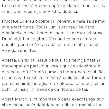
tot cazul, multă vreme după ce Manciu murise s-au
întins prin București poveștile dudului.
Fructele lui erau ocolite cu venerație, fără să se mai
știe exact de ce. Totuși, unii susțineau că dacă
mănânci din acest copac sacru, te micșorezi brusc.
După alții, bucureștenii făceau temenele în fața
dudului pentru că erau apăsați de amintirea unui
venețian sfidător.
Acesta, un tip cu nasul pe sus, foarte îngâmfat și
preocupat de parfumuri, era sigur că adevăratele
miracole se întâmplă numai în laboratoarele lui. Ba
chiar avea tupeul să spună că uleiurile lui parfumate
pot să schimbă înfățișarea, culoarea părului și chiar
ochii. El însuși mirosea ca ca floarea de tei.
Acest Marco își cumpărase o casă exact lângă dud
și adeseori lua în derâdere miturile din mahala. La