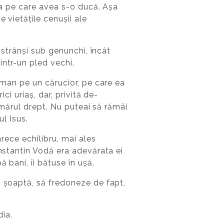
ața pe care avea s-o ducă. Așa
 vietățile cenușii ale
 strânși sub genunchi, încât
intr-un pled vechi.
rman pe un cărucior, pe care ea
ci uriaș, dar, privită de-
 umărul drept. Nu puteai să rămâi
ul Isus.
arece echilibru, mai ales
onstantin Vodă era adevărata ei
 bani, îi bătuse în ușă.
n șoaptă, să fredoneze de fapt,
dia.