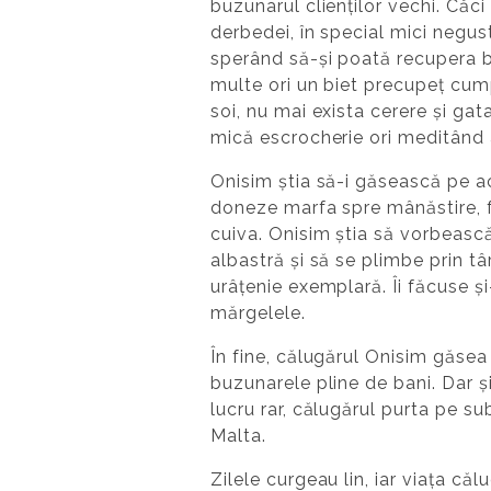
buzunarul clienților vechi. Căci
derbedei, în special mici negus
sperând să-și poată recupera bu
multe ori un biet precupeț cum
soi, nu mai exista cerere și ga
mică escrocherie ori meditând 
Onisim știa să-i găsească pe ace
doneze marfa spre mânăstire, fi
cuiva. Onisim știa să vorbeasc
albastră și să se plimbe prin t
urâțenie exemplară. Îi făcuse și
mărgelele.
În fine, călugărul Onisim găsea 
buzunarele pline de bani. Dar și
lucru rar, călugărul purta pe sub
Malta.
Zilele curgeau lin, iar viața că