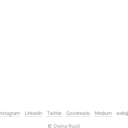
Instagram
LinkedIn
Twitter
Goodreads
Medium
web@d
©
Doina Ruști