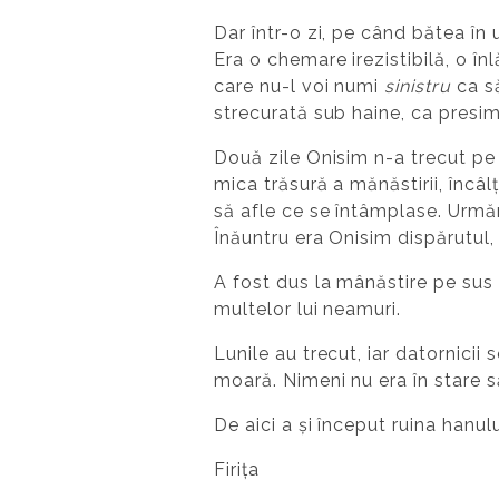
Dar într-o zi, pe când bătea în
Era o chemare irezistibilă, o î
care nu-l voi numi
sinistru
ca să
strecurată sub haine, ca presimț
Două zile Onisim n-a trecut pe 
mica trăsură a mănăstirii, încâ
să afle ce se întâmplase. Urmări
Înăuntru era Onisim dispărutul,
A fost dus la mânăstire pe sus 
multelor lui neamuri.
Lunile au trecut, iar datornicii
moară. Nimeni nu era în stare să
De aici a și început ruina hanul
Firița