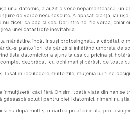
 ușa unui datornic, a auzit o voce nepământească, un gl
nlănțuire de vorbe necunoscute. A apăsat clanța, iar ușa
 nu ziceți că bag clișee. Dar între noi fie vorba, chiar
irea unei catastrofe inevitabile.
la mânăstire, încât însuși protosinghelul a căpătat o ma
lțându-și pantofiorii de pânză și înhățând umbrela de s
nd lista datornicilor a ajuns la ușa cu pricina și, hotă
 complet dezbrăcat, cu ochi mari și părăsit de toate cu
și lăsat în reculegere multe zile, muțenia lui fiind des
 se înmulțiseră, căci fără Onisim, toată viața din han se
 găsească soluții pentru bieții datornici, nimeni nu ști
ui și nu după mult și moartea preafericitului protosingh