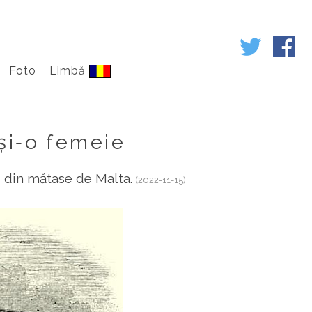
Foto
Limbă
și‑o femeie
ni, din mătase de Malta.
(2022-11-15)