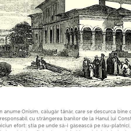
n anume Onisim, călugăr tânăr, care se descurca bine c
responsabil cu strângerea banilor de la Hanul lui Cons
ciun efort: știa pe unde să-i găsească pe rău-platnici,