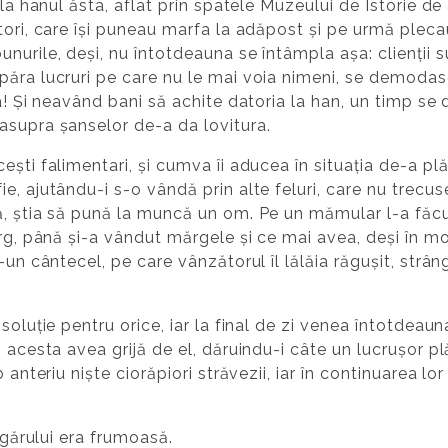
 la hanul ăsta, aflat prin spatele Muzeului de Istorie de
tori, care își puneau marfa la adăpost și pe urmă plec
nurile, deși, nu întotdeauna se întâmpla așa: clienții 
păra lucruri pe care nu le mai voia nimeni, se demodas
ta! Și neavând bani să achite datoria la han, un timp se
asupra șanselor de-a da lovitura.
ști falimentari, și cumva îi aducea în situația de-a plă
e, ajutându-i s-o vândă prin alte feluri, care nu trecu
ă, știa să pună la muncă un om. Pe un mămular l-a făc
ârg, până și-a vândut mărgele și ce mai avea, deși în 
-un cântecel, pe care vânzătorul îl lălăia răgușit, strân
soluție pentru orice, iar la final de zi venea întotdeaun
 acesta avea grijă de el, dăruindu-i câte un lucrușor pl
 anteriu niște ciorăpiori străvezii, iar în continuarea lor
lugărului era frumoasă.