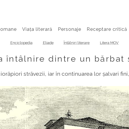
Romane
Viața literară
Personaje
Receptare critică
Enciclopedia
Eliade
Întâlniri literare
Litera MOV
 întâlnire dintre un bărbat 
iorăpiori străvezii, iar în continuarea lor șalvari fi