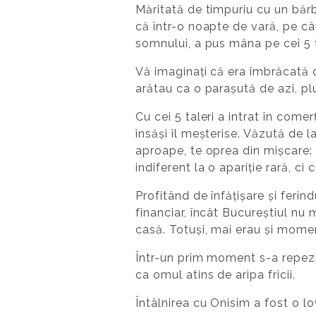
Măritată de timpuriu cu un bărb
că într-o noapte de vară, pe cân
somnului, a pus mâna pe cei 5 tal
Vă imaginați că era îmbrăcată cu
arătau ca o parașută de azi, pl
Cu cei 5 taleri a intrat în com
însăși îl meșterise. Văzută de l
aproape, te oprea din mișcare: a
indiferent la o apariție rară, ci 
Profitând de înfățișare și ferin
financiar, încât Bucureștiul nu
casă. Totuși, mai erau și moment
Într-un prim moment s-a repezit
ca omul atins de aripa fricii.
Întâlnirea cu Onisim a fost o lo