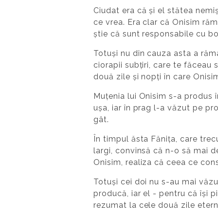
Ciudat era că și el stătea nemiș
ce vrea. Era clar că Onisim răm
știe că sunt responsabile cu bo
Totuși nu din cauza asta a răma
ciorapii subțiri, care te făceau 
două zile și nopți în care Onisim
Muțenia lui Onisim s-a produs în
ușa, iar în prag l-a văzut pe pr
gât.
În timpul ăsta Fănița, care tre
largi, convinsă că n-o să mai d
Onisim, realiza că ceea ce con
Totuși cei doi nu s-au mai văz
producă, iar el - pentru că își 
rezumat la cele două zile eterne