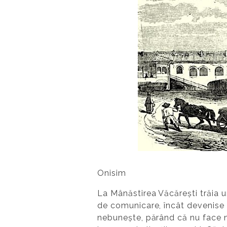
Onisim
La Mânăstirea Văcărești trăia u
de comunicare, încât devenise 
nebunește, părând că nu face ni