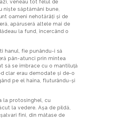
 azi, veneau tot felul de
au niște săptămâni bune,
sunt oameni nehotărâți și de
eră, apăruseră altele mai de
 dădeau la fund, încercând o
ti hanul, fie punându-i să
seră pân-atunci prin mintea
ut să se îmbrace cu o mantiluță
mod clar erau demodate și de-o
gând pe el haina, fluturându-și
a la protosinghel, cu
ăcut la vedere. Așa de pildă,
 șalvari fini, din mătase de