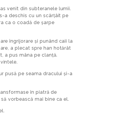
as venit din subteranele lumii.
 s-a deschis cu un scârțâit pe
 era ca o coadă de șarpe
re îngrijorare și punând caii la
oare, a plecat spre han hotărât
rât, a pus mâna pe clanță.
vintele.
igur pusă pe seama dracului și-a
 transformase în piatră de
a să vorbească mai bine ca el.
el.