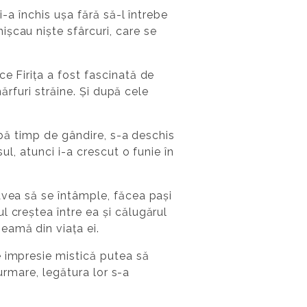
-a închis ușa fără să-l întrebe
șcau niște sfârcuri, care se
e Firița a fost fascinată de
mărfuri străine. Și după cele
ibă timp de gândire, s-a deschis
ul, atunci i-a crescut o funie în
avea să se întâmple, făcea pași
 creștea între ea și călugărul
eamă din viața ei.
e impresie mistică putea să
 urmare, legătura lor s-a