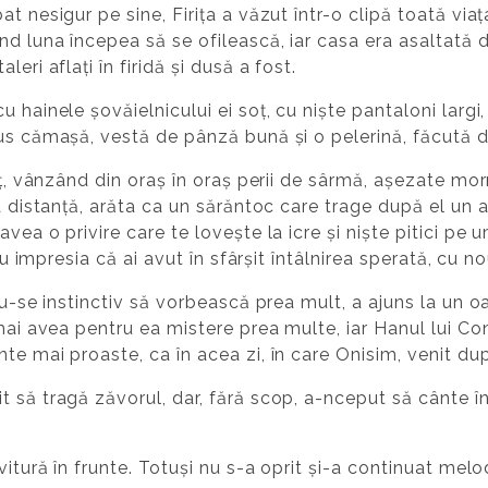
at nesigur pe sine, Firița a văzut într-o clipă toată vi
d luna începea să se ofilească, iar casa era asaltată de
eri aflați în firidă și dusă a fost.
 hainele șovăielnicului ei soț, cu niște pantaloni largi,
us cămașă, vestă de pânză bună și o pelerină, făcută d
erț, vânzând din oraș în oraș perii de sârmă, așezate mo
a distanță, arăta ca un sărăntoc care trage după el un ari
vea o privire care te lovește la icre și niște pitici pe
cu impresia că ai avut în sfârșit întâlnirea sperată, cu no
du-se instinctiv să vorbească prea mult, a ajuns la un o
 mai avea pentru ea mistere prea multe, iar Hanul lui C
e mai proaste, ca în acea zi, în care Onisim, venit după
 să tragă zăvorul, dar, fără scop, a-nceput să cânte î
vitură în frunte. Totuși nu s-a oprit și-a continuat melo