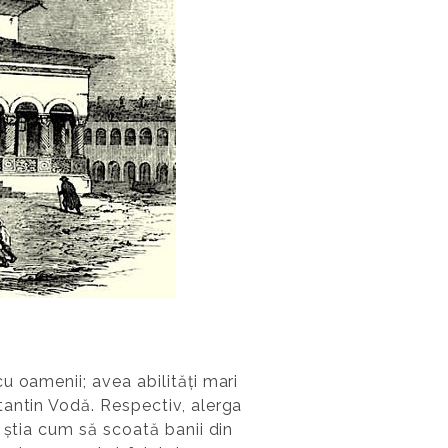
u oamenii; avea abilități mari
tantin Vodă. Respectiv, alerga
 știa cum să scoată banii din