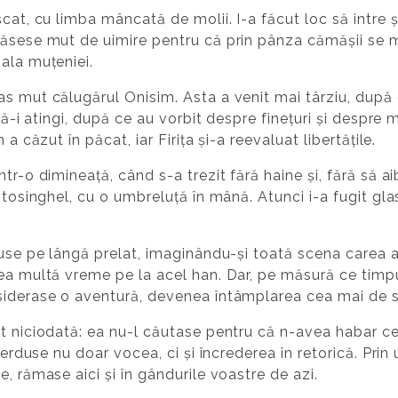
cat, cu limba mâncată de molii. I-a făcut loc să intre și
ăsese mut de uimire pentru că prin pânza cămășii se mi
ala muțeniei.
s mut călugărul Onisim. Asta a venit mai târziu, după c
să-i atingi, după ce au vorbit despre finețuri și despre 
 a căzut în păcat, iar Firița și-a reevaluat libertățile.
tr-o dimineață, când s-a trezit fără haine și, fără să a
otosinghel, cu o umbreluță în mână. Atunci i-a fugit glas
cuse pe lângă prelat, imaginându-și toată scena carea 
ea multă vreme pe la acel han. Dar, pe măsură ce timpul
siderase o aventură, devenea întâmplarea cea mai de s
ut niciodată: ea nu-l căutase pentru că n-avea habar c
pierduse nu doar vocea, ci și încrederea în retorică. Prin
, rămase aici și în gândurile voastre de azi.