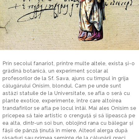
Prin secolul fanariot, printre multe altele, exista și-o
grădină botanică, un experiment școlar al
profesorilor de la Sf. Sava, ajuns cu timpul în grija
călugărului Onisim, blondul. Cam pe unde sunt
astăzi statuile de la Universitate, se afla o seră cu
plante exotice, experimente, între care altoirea
trandafirilor se afla pe locul întâi. Mai ales Onisim se
pricepea să taie artistic o crenguță și să lipească pe
ea alta, dintr-un soi bun, oblojind rana cu bălegar și
fâșii de pânză ținută în miere. Alteori alerga după
răsaduri sau primea semințe de la călugării greci.