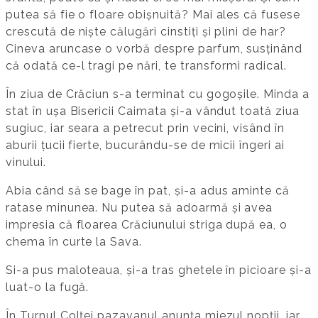
putea să fie o floare obișnuită? Mai ales că fusese
crescută de niște călugări cinstiți și plini de har?
Cineva aruncase o vorbă despre parfum, susținând
că odată ce-l tragi pe nări, te transformi radical.
În ziua de Crăciun s-a terminat cu gogoșile. Minda a
stat în ușa Bisericii Caimata și-a vândut toată ziua
sugiuc, iar seara a petrecut prin vecini, visând în
aburii țucii fierte, bucurându-se de micii îngeri ai
vinului.
Abia când să se bage în pat, și-a adus aminte că
ratase minunea. Nu putea să adoarmă și avea
impresia că floarea Crăciunului striga după ea, o
chema în curte la Sava.
Si-a pus maloteaua, și-a tras ghetele în picioare și-a
luat-o la fugă.
În Turnul Colței pazavanul anunța miezul nopții, iar