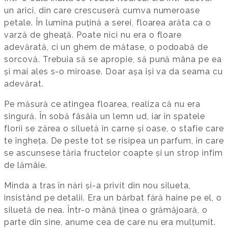
un arici, din care crescuseră cumva numeroase
petale. În lumina puțină a serei, floarea arăta ca o
varză de gheață. Poate nici nu era o floare
adevărată, ci un ghem de mătase, o podoabă de
sorcovă. Trebuia să se apropie, să pună mâna pe ea
și mai ales s-o miroase. Doar așa își va da seama cu
adevărat.
Pe măsură ce atingea floarea, realiza că nu era
singură. În sobă fâsâia un lemn ud, iar în spatele
florii se zărea o siluetă în carne și oase, o stafie care
te îngheța. De peste tot se risipea un parfum, în care
se ascunsese tăria fructelor coapte și un strop infim
de lămâie.
Minda a tras în nări și-a privit din nou silueta,
insistând pe detalii. Era un bărbat fără haine pe el, o
siluetă de nea. Într-o mână ținea o grămăjoară, o
parte din sine, anume cea de care nu era mulțumit.