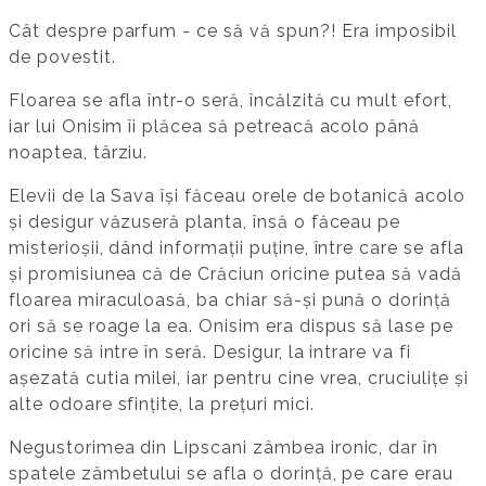
Cât despre parfum - ce să vă spun?! Era imposibil
de povestit.
Floarea se afla într-o seră, încălzită cu mult efort,
iar lui Onisim îi plăcea să petreacă acolo până
noaptea, târziu.
Elevii de la Sava își făceau orele de botanică acolo
și desigur văzuseră planta, însă o făceau pe
misterioșii, dând informații puține, între care se afla
și promisiunea că de Crăciun oricine putea să vadă
floarea miraculoasă, ba chiar să-și pună o dorință
ori să se roage la ea. Onisim era dispus să lase pe
oricine să intre în seră. Desigur, la intrare va fi
așezată cutia milei, iar pentru cine vrea, cruciulițe și
alte odoare sfințite, la prețuri mici.
Negustorimea din Lipscani zâmbea ironic, dar în
spatele zâmbetului se afla o dorință, pe care erau