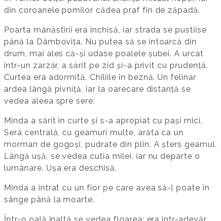
din coroanele pomilor cădea praf fin de zăpadă.
Poarta mânăstirii era închisă, iar strada se pustiise
până la Dâmbovița. Nu putea să se întoarcă din
drum, mai ales că-și udase poalele șubei. A urcat
într-un zarzăr, a sărit pe zid și-a privit cu prudență.
Curtea era adormită. Chiliile în beznă. Un felinar
ardea lângă pivniță, iar la oarecare distanță se
vedea aleea spre sere.
Minda a sărit în curte și s-a apropiat cu pași mici.
Sera centrală, cu geamuri multe, arăta ca un
morman de gogoși, pudrate din plin. A șters geamul.
Lângă ușă, se vedea cutia milei, iar nu departe o
lumânare. Ușa era deschisă.
Minda a intrat cu un fior pe care avea să-l poate în
sânge până la moarte.
Într-o oală înaltă se vedea floarea: era într-adevăr