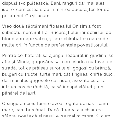
dispuși s-o plătească. Bani, ranguri dar mai ales
iubire, cam astea erau în mintea bucureștenilor de
pe-atunci. Ca și-acum.
Vreo două săptămâni floarea lui Onisim a fost
subiectul numărul 1 al Bucureștiului, iar ochii lui, de
blond aproape șaten, și-au schimbat culoarea de
multe ori, în funcție de preferințele povestitorului.
Printre cei hotărâți să ajungă neapărat în grădină, se
afla și Minda, gogoșăreasa, care vindea cu tava, pe
stradă, tot ce prăjeau surorile ei: gogoși cu brânză,
bulgări cu fructe, turte mari, cât tingirea, chifle dulci,
dar mai ales gogoșele cât nuca, așezate cu artă
într-un coș de răchită, ca să încapă alături și un
păhărel de iaurt.
O singură nemulțumire avea, legată de nas - cam
mare, cam borcănat. Dacă floarea aia chiar era
sfântă, poate că și nasul ei se mai micșora. Și cum