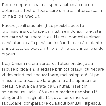
Dar de departe cea mai spectaculoasă cucerire
botanică a fost o floare care urma să înflorească în
prima zi de Crăciun.
Bucureștenii erau uimiți de precizia acestei
promisiuni și cu toate că mulți se îndoiau, nu exista
om care să nu spere în ea. Nu mai pomenise nimeni
până atunci ca în plină iarnă să înflorească o plantă
și încă atât de exact, într-o zi plină de sfințenie și de
plăceri.
Deși Onisim nu era vorbăreț, totuși predicția sa
făcuse picioare și alergase prin tot orașul, cu fiecare
zi devenind mai seducătoare, mai așteptată. Și pe
măsură ce trecea de la o gură la alta, apărau noi
detalii. Se știa că arată ca un nufăr, răsărit în
spinarea unui arici. Că avea o mărime neobișnuită,
atingând în imaginația târgoveților dimensiuni
fabuloase, comparabile cu ișlicul banului Filipescu.