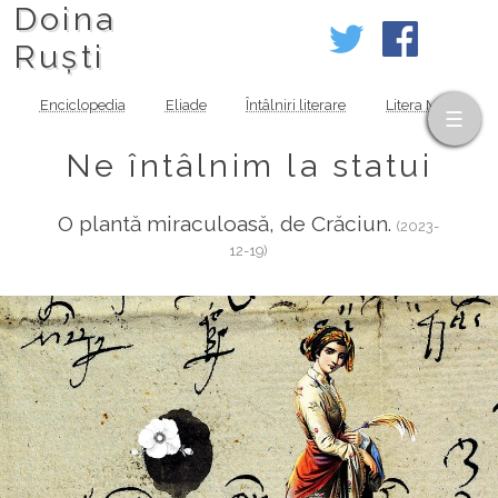
Doina
Ruști
Enciclopedia
Eliade
Întâlniri literare
Litera MOV
Ne întâlnim la statui
O plantă miraculoasă, de Crăciun.
(2023-
12-19)