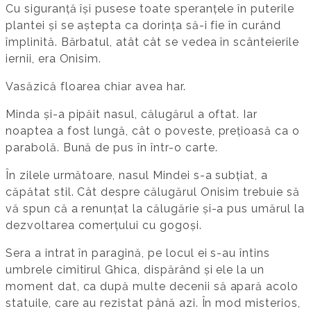
Cu siguranță își pusese toate speranțele în puterile
plantei și se aștepta ca dorința să-i fie în curând
împlinită. Bărbatul, atât cât se vedea în scânteierile
iernii, era Onisim.
Vasăzică floarea chiar avea har.
Minda și-a pipăit nasul, călugărul a oftat. Iar
noaptea a fost lungă, cât o poveste, prețioasă ca o
parabolă. Bună de pus în într-o carte.
În zilele următoare, nasul Mindei s-a subțiat, a
căpătat stil. Cât despre călugărul Onisim trebuie să
vă spun că a renunțat la călugărie și-a pus umărul la
dezvoltarea comerțului cu gogoși.
Sera a intrat în paragină, pe locul ei s-au întins
umbrele cimitirul Ghica, dispărând și ele la un
moment dat, ca după multe decenii să apară acolo
statuile, care au rezistat până azi. În mod misterios,