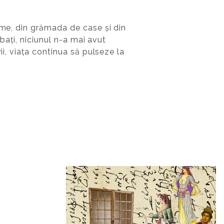
ume, din grămada de case și din
rbați, niciunul n-a mai avut
ii, viața continua să pulseze la