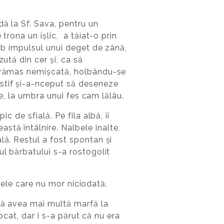
dă la Sf. Sava, pentru un
trona un ișlic, a tăiat-o prin
sub impulsul unui deget de zână,
ută din cer și, ca să
 a rămas nemișcată, holbându-se
astif și-a-nceput să deseneze
te, la umbra unui fes cam lălâu.
c de sfială. Pe fila albă, îi
stă întâlnire. Nalbele înalte,
lă. Restul a fost spontan și
ul bărbatului s-a rostogolit
ptele care nu mor niciodată.
 că avea mai multă marfă la
șocat, dar i s-a părut că nu era