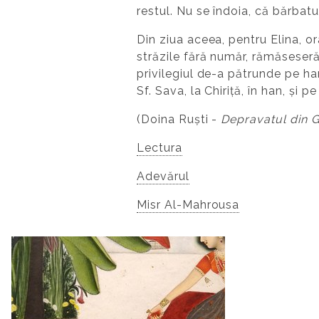
restul. Nu se îndoia, că bărbatu
Din ziua aceea, pentru Elina, o
străzile fără număr, rămăseseră 
privilegiul de-a pătrunde pe har
Sf. Sava, la Chiriță, în han, și p
(Doina Ruști -
Depravatul din G
Lectura
Adevărul
Misr Al-Mahrousa