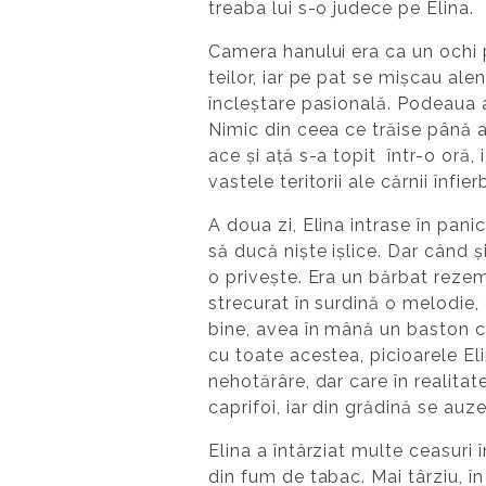
treaba lui s-o judece pe Elina.
Camera hanului era ca un ochi 
teilor, iar pe pat se mișcau ale
încleștare pasională. Podeaua a 
Nimic din ceea ce trăise până
ace și ață s-a topit într-o oră, 
vastele teritorii ale cărnii înfie
A doua zi, Elina intrase în panic
să ducă niște ișlice. Dar când 
o privește. Era un bărbat rezema
strecurat în surdină o melodie,
bine, avea în mână un baston cu
cu toate acestea, picioarele El
nehotărâre, dar care în realita
caprifoi, iar din grădină se auz
Elina a întârziat multe ceasuri 
din fum de tabac. Mai târziu, în