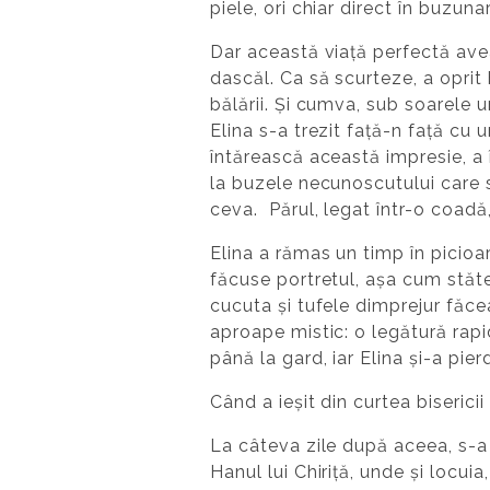
piele, ori chiar direct în buzuna
Dar această viață perfectă avea
dascăl. Ca să scurteze, a oprit 
bălării. Și cumva, sub soarele 
Elina s-a trezit față-n față cu 
întărească această impresie, a
la buzele necunoscutului care 
ceva. Părul, legat într-o coadă,
Elina a rămas un timp în picioar
făcuse portretul, așa cum stăt
cucuta și tufele dimprejur făce
aproape mistic: o legătură rapi
până la gard, iar Elina și-a pie
Când a ieșit din curtea bisericii
La câteva zile după aceea, s-a 
Hanul lui Chiriță, unde și locuia