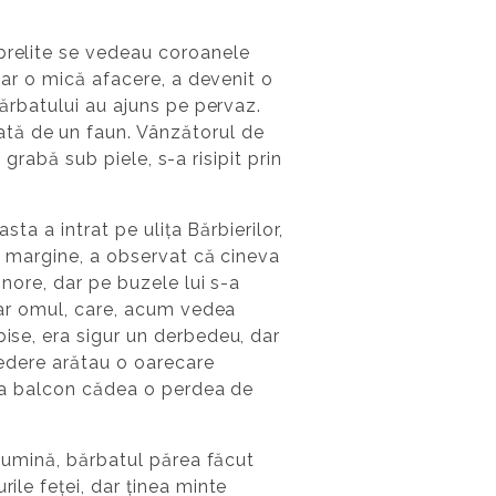
ăbrelite se vedeau coroanele
doar o mică afacere, a devenit o
bărbatului au ajuns pe pervaz.
tă de un faun. Vânzătorul de
 grabă sub piele, s-a risipit prin
sta a intrat pe ulița Bărbierilor,
-o margine, a observat că cineva
gnore, dar pe buzele lui s-a
 iar omul, care, acum vedea
bise, era sigur un derbedeu, dar
vedere arătau o oarecare
e la balcon cădea o perdea de
 lumină, bărbatul părea făcut
ile feței, dar ținea minte