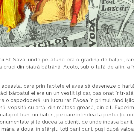
cii Sf. Sava, unde pe-atunci era o grădină de bălării, răm
cruci din piatră bătrână. Acolo, sub o tufă de afin, a 
aceasta, care prin faptele ei avea să deseneze o hartă a
ci bărbatul ei era un un vestit ișlicar, pasionat într-at
era o capodoperă, un lucru rar. Făcea în primul rând ișli
 fină, vopsită cu artă, din mătase groasă, din cit. Exper
calapot bun, un balon, pe care întindea la perfecție ori
numentale și le ducea la clienți, de unde încasa banii, 
 de mâna a doua, în sfârșit, toți bani buni, puși după va