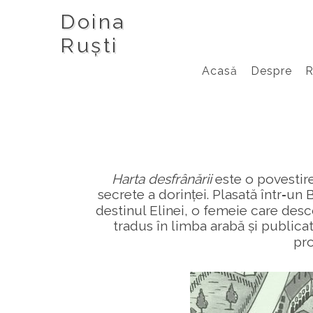
Doina
Ruști
Acasă
Despre
Harta desfrânării
este o povestir
secrete a dorinței. Plasată într‑un
destinul Elinei, o femeie care desco
tradus în limba arabă și publicat
pro