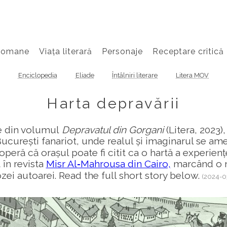
Romane
Viața literară
Personaje
Receptare critică
Enciclopedia
Eliade
Întâlniri literare
Litera MOV
Harta depravării
e din volumul
Depravatul din Gorgani
(Litera, 2023),
 București fanariot, unde realul și imaginarul se a
peră că orașul poate fi citit ca o hartă a experiențe
 în revista
Misr Al‑Mahrousa din Cairo,
marcând o n
zei autoarei. Read the full short story below.
(2024-0