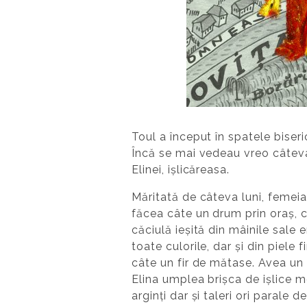
Toul a început în spatele biseri
Încă se mai vedeau vreo câteva 
Elinei, ișlicăreasa.
Măritată de câteva luni, femeia 
făcea câte un drum prin oraș, că
căciulă ieșită din mâinile sale 
toate culorile, dar și din piele
câte un fir de mătase. Avea un 
Elina umplea brișca de ișlice mo
arginți dar și taleri ori parale