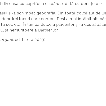
l din casa cu caprifoi a dispărut odată cu dorințele ei.
rașul și-a schimbat geografia. Din toată colcăiala de l
doar trei locuri care contau. Deși a mai întâlnit alți bă
ta secretă. În lumea dulce a plăcerilor și-a destrăbălăr
e ulița nemuritoare a Bărbierilor.
organi,
ed. Litera 2023)