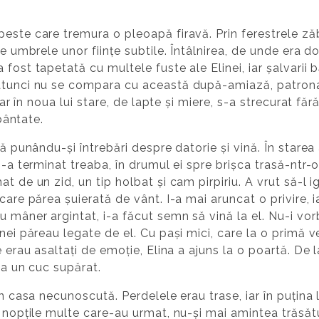
peste care tremura o pleoapă firavă. Prin ferestrele z
ne umbrele unor ființe subtile. Întâlnirea, de unde era 
fost tapetată cu multele fuste ale Elinei, iar șalvarii 
 atunci nu se compara cu această după-amiază, patrona
iar în noua lui stare, de lapte și miere, s-a strecurat fără
rbântate.
ă punându-și întrebări despre datorie și vină. În starea a
și-a terminat treaba, în drumul ei spre brișca trasă-ntr
t de un zid, un tip holbat și cam pirpiriu. A vrut să-l i
 care părea șuierată de vânt. I-a mai aruncat o privire,
 mâner argintat, i-a făcut semn să vină la el. Nu-i vor
inei păreau legate de el. Cu pași mici, care la o primă 
te erau asaltați de emoție, Elina a ajuns la o poartă. D
ea un cuc supărat.
în casa necunoscută. Perdelele erau trase, iar în puțina
 nopțile multe care-au urmat, nu-și mai amintea trăsătur