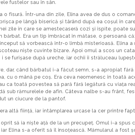
rele fustelor sau în sân.
 o fisură. Într-una din zile, Elina avea de dus o coman
brișca pe lângă biserică și târând după ea coșul în care 
unei zile în care se amestecaseră cozi și ispite, poate 
un bărbat. Era un tip îmbrăcat în mătase, o persoană căz
 început să vorbească într-o limbă misterioasă. Elina
scoteau niște cuvinte bizare. Apoi omul a scos un cat
 i se furișase după ureche, iar ochii îi străluceau lupeș
e, dar, când bărbatul i-a făcut semn, s-a apropiat fără pi
ea, cu o mână pe coș. Era ceva neomenesc în toată acea
au ca toată povestea să pară fără legătură cu viața rea
dă sub rămurelele de afin. Câteva nalbe s-au frânt, fes
rdut un ciucure de la pantof.
 era altă ființă, iar întâmplarea urcase la cer printre fa
oprit să ia niște ață de la un precupeț. Omul i-a spus
, iar Elina s-a oferit să îl însoțească. Mămularul a fost 