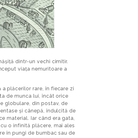
ășiță dintr-un vechi cimitir.
început viața nemuritoare a
 plăcerilor rare, în fiecare zi
âta de munca lui, încât orice
ce globulare, din postav, de
imentase și cânepă, îndulcită de
ce material. Iar când era gata,
cu o infinită plăcere, mai ales
loare în pungi de bumbac sau de