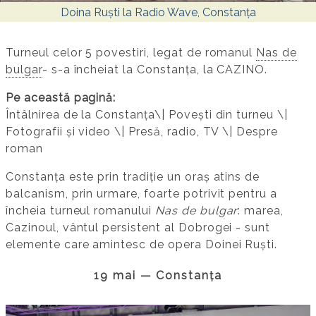
Doina Ruști la Radio Wave, Constanța
Turneul celor 5 povestiri, legat de romanul
Nas de
bulgar
- s-a încheiat la Constanța, la CAZINO.
Pe această pagină:
Întâlnirea de la Constanța\| Povești din turneu \|
Fotografii și video \| Presă, radio, TV \| Despre
roman
Constanța este prin tradiție un oraș atins de
balcanism, prin urmare, foarte potrivit pentru a
încheia turneul romanului
Nas de bulgar
: marea,
Cazinoul, vântul persistent al Dobrogei - sunt
elemente care amintesc de opera Doinei Ruști.
19 mai — Constanța