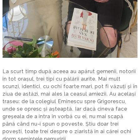
La scurt timp după aceea au apărut gemenii, notorii
în tot orașul, trei tipi cu pălării aurite. Mai mult
scunzi, identici, cu ochi foarte mari, pot fi văzuți și în
ziua de astăzi, mai ales la ceasul amiezii. Au același
traseu: de la colegiul Eminescu spre Grigorescu,
unde se opresc și așteaptă. Iar dacă cineva face
greșeala de a intra în vorbă cu ei, nu mai scapă
până când nu-i spun o poveste. Știu doar trei
povești, toate trei despre o ziaristă în ai cărei ochi
dorm semințele nemuririi.