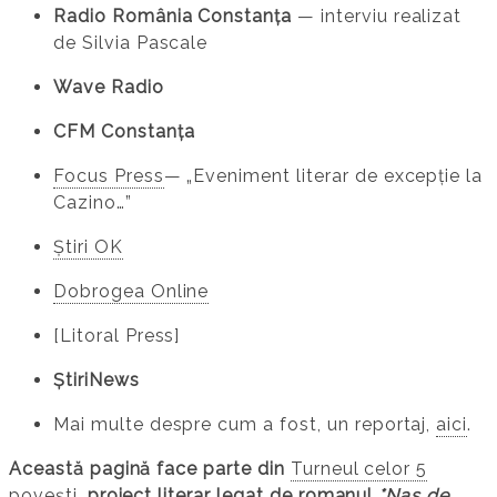
Radio România Constanța
— interviu realizat
de Silvia Pascale
Wave Radio
CFM Constanța
Focus Press​
— „Eveniment literar de excepție la
Cazino…”
Știri OK
Dobrogea Online
[Litoral Press]
ȘtiriNews
Mai multe despre cum a fost, un reportaj,
aici
.
Această pagină face parte din
Turneul celor 5
povești
, proiect literar legat de romanul
*
Nas de