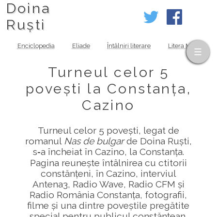
Doina
Ruști
Enciclopedia
Eliade
Întâlniri literare
Litera MOV
Turneul celor 5
povești la Constanța,
Cazino
Turneul celor 5 povești, legat de
romanul
Nas de bulgar
de Doina Ruști,
s‑a încheiat în Cazino, la Constanța.
Pagina reunește întâlnirea cu ctitorii
constănțeni, în Cazino, interviul
Antena3, Radio Wave, Radio CFM și
Radio România Constanța, fotografii,
filme și una dintre poveștile pregătite
special pentru publicul constănțean.