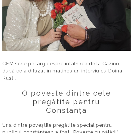
CFM scrie
pe larg despre întâlnirea de la Cazino,
după ce a difuzat în matineu un interviu cu Doina
Ruști.
O poveste dintre cele
pregătite pentru
Constanța
Una dintre poveștile pregătite special pentru
publicul constănțean a fost „Poveste cu pălării”,