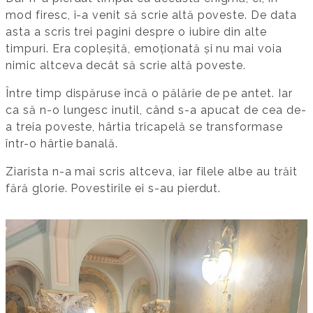
mod firesc, i-a venit să scrie altă poveste. De data
asta a scris trei pagini despre o iubire din alte
timpuri. Era copleșită, emoționată și nu mai voia
nimic altceva decât să scrie altă poveste.
Între timp dispăruse încă o pălărie de pe antet. Iar
ca să n-o lungesc inutil, când s-a apucat de cea de-
a treia poveste, hârtia tricapelă se transformase
într-o hârtie banală.
Ziarista n-a mai scris altceva, iar filele albe au trăit
fără glorie. Povestirile ei s-au pierdut.