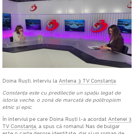
Doina Ruști, interviu la
Antena 3 TV Constanța
Constanța este cu predilecție un spațiu legat de
istoria veche, o zonă de marcată de politropism
etnic și epic.
În interviul pe care Doina Ruști l-a acordat
Antenei 3
TV Constanța
, a spus că romanul Nas de bulgar
este o carte despre identitate, dar și un roman de