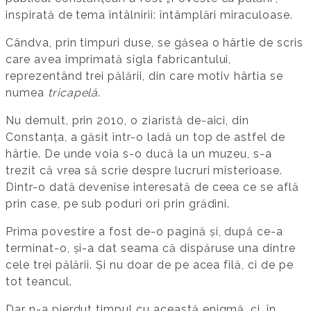
inspirată de tema întâlnirii: întâmplări miraculoase.
Cândva, prin timpuri duse, se găsea o hârtie de scris
care avea imprimată sigla fabricantului,
reprezentând trei pălării, din care motiv hârtia se
numea
tricapelă
.
Nu demult, prin 2010, o ziaristă de-aici, din
Constanța, a găsit într-o ladă un top de astfel de
hârtie. De unde voia s-o ducă la un muzeu, s-a
trezit că vrea să scrie despre lucruri misterioase.
Dintr-o dată devenise interesată de ceea ce se află
prin case, pe sub poduri ori prin grădini.
Prima povestire a fost de-o pagină și, după ce-a
terminat-o, și-a dat seama că dispăruse una dintre
cele trei pălării. Și nu doar de pe acea filă, ci de pe
tot teancul.
Dar n-a pierdut timpul cu această enigmă, ci, în