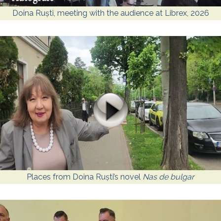
Doina Ruști, meeting with the audience at Librex, 2026
Places from Doina Ruști’s novel
Nas de bulgar