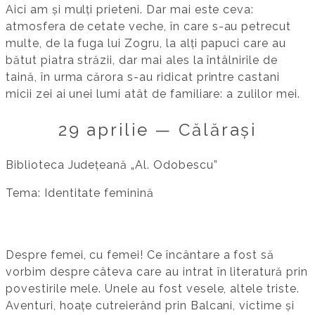
Aici am și mulți prieteni. Dar mai este ceva:
atmosfera de cetate veche, în care s-au petrecut
multe, de la fuga lui Zogru, la alți papuci care au
bătut piatra străzii, dar mai ales la întâlnirile de
taină, în urma cărora s-au ridicat printre castani
micii zei ai unei lumi atât de familiare: a zulilor mei.
29 aprilie — Călărași
Biblioteca Județeană „Al. Odobescu”
Tema: Identitate feminină
Despre femei, cu femei! Ce încântare a fost să
vorbim despre câteva care au intrat în literatură prin
povestirile mele. Unele au fost vesele, altele triste.
Aventuri, hoațe cutreierând prin Balcani, victime și