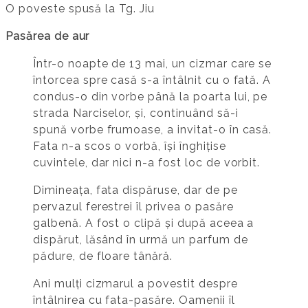
O poveste spusă la Tg. Jiu
Pasărea de aur
Într-o noapte de 13 mai, un cizmar care se
întorcea spre casă s-a întâlnit cu o fată. A
condus-o din vorbe până la poarta lui, pe
strada Narciselor, și, continuând să-i
spună vorbe frumoase, a invitat-o în casă.
Fata n-a scos o vorbă, își înghițise
cuvintele, dar nici n-a fost loc de vorbit.
Dimineața, fata dispăruse, dar de pe
pervazul ferestrei îl privea o pasăre
galbenă. A fost o clipă și după aceea a
dispărut, lăsând în urmă un parfum de
pădure, de floare tânără.
Ani mulți cizmarul a povestit despre
întâlnirea cu fata-pasăre. Oamenii îl