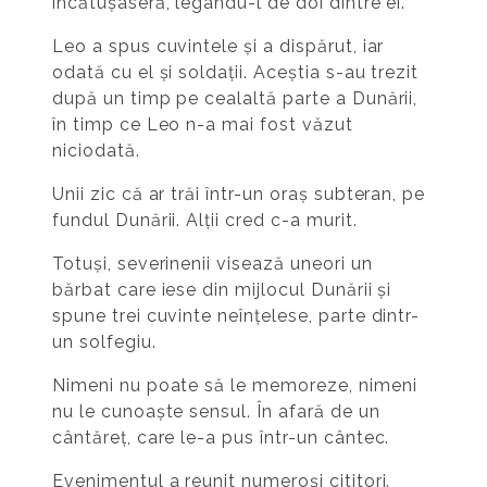
încătușaseră, legându-l de doi dintre ei.
Leo a spus cuvintele și a dispărut, iar
odată cu el și soldații. Aceștia s-au trezit
după un timp pe cealaltă parte a Dunării,
în timp ce Leo n-a mai fost văzut
niciodată.
Unii zic că ar trăi într-un oraș subteran, pe
fundul Dunării. Alții cred c-a murit.
Totuși, severinenii visează uneori un
bărbat care iese din mijlocul Dunării și
spune trei cuvinte neînțelese, parte dintr-
un solfegiu.
Nimeni nu poate să le memoreze, nimeni
nu le cunoaște sensul. În afară de un
cântăreț, care le-a pus într-un cântec.
Evenimentul a reunit numeroși cititori.