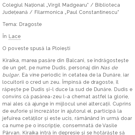
Colegiul Național „Virgil Madgearu” / Biblioteca
Județeană / Filarmonica „Paul Constantinescu”
Tema: Dragoste
În
Lace
O poveste spusă la Ploiești
Kiraika, marea pasăre din Balcani, se îndrăgostește
de un get, pe nume Dudis, personaj din
Nas de
bulgar
. Ea vine periodic în cetatea de la Dunăre, iar
locuitorii o cred un zeu. Împinsă de dragoste, îl
răpește pe Dudis și-l duce la sud de Dunăre. Dudis e
convins că pasărea-zeu l-a chemat astfel la glorie,
mai ales că ajunge în mijlocul unei altercații. Cuprins
de euforie și încrezător în ajutorul ei, participă la
jefuirea cetăților și este ucis, rămânând în urmă doar
ca nume pe o inscripție, consemnată de Vasile
Pârvan. Kiraika intră în depresie și se hotărăște să