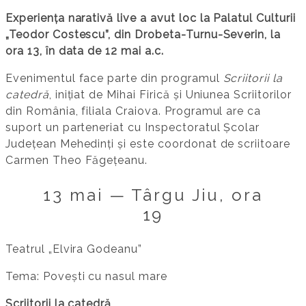
Experiența narativă live a avut loc la Palatul Culturii
„Teodor Costescu”, din Drobeta-Turnu-Severin, la
ora 13, în data de 12 mai a.c.
Evenimentul face parte din programul
Scriitorii la
catedră
, inițiat de Mihai Firică și Uniunea Scriitorilor
din România, filiala Craiova. Programul are ca
suport un parteneriat cu Inspectoratul Școlar
Județean Mehedinți și este coordonat de scriitoare
Carmen Theo Făgețeanu.
13 mai — Târgu Jiu, ora
19
Teatrul „Elvira Godeanu”
Tema: Povești cu nasul mare
Scriitorii la catedră