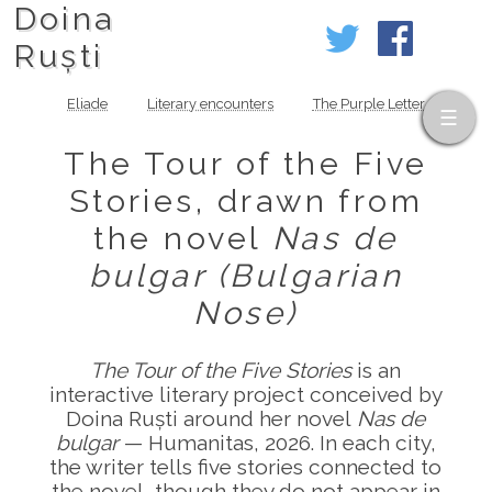
Doina
Ruști
Eliade
Literary encounters
The Purple Letter
The Tour of the Five
Stories, drawn from
the novel
Nas de
bulgar (Bulgarian
Nose)
The Tour of the Five Stories
is an
interactive literary project conceived by
Doina Ruști around her novel
Nas de
bulgar
— Humanitas, 2026. In each city,
the writer tells five stories connected to
the novel, though they do not appear in