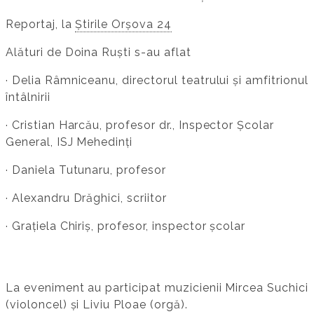
Reportaj, la
Știrile Orșova 24
Alături de Doina Ruști s-au aflat
· Delia Râmniceanu, directorul teatrului și amfitrionul
întâlnirii
· Cristian Harcău, profesor dr., Inspector Școlar
General, ISJ Mehedinți
· Daniela Tutunaru, profesor
· Alexandru Drăghici, scriitor
· Grațiela Chiriș, profesor, inspector școlar
La eveniment au participat muzicienii Mircea Suchici
(violoncel) și Liviu Ploae (orgă).