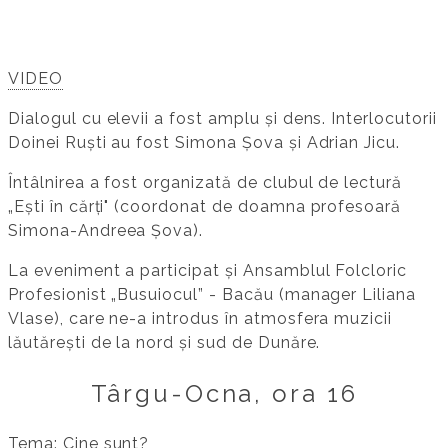
VIDEO
Dialogul cu elevii a fost amplu și dens. Interlocutorii
Doinei Ruști au fost Simona Șova și Adrian Jicu.
Întâlnirea a fost organizată de clubul de lectură
„Ești în cărți" (coordonat de doamna profesoară
Simona-Andreea Șova).
La eveniment a participat și Ansamblul Folcloric
Profesionist „Busuiocul” - Bacău (manager Liliana
Vlase), care ne-a introdus în atmosfera muzicii
lăutărești de la nord și sud de Dunăre.
Târgu-Ocna, ora 16
Tema: Cine sunt?