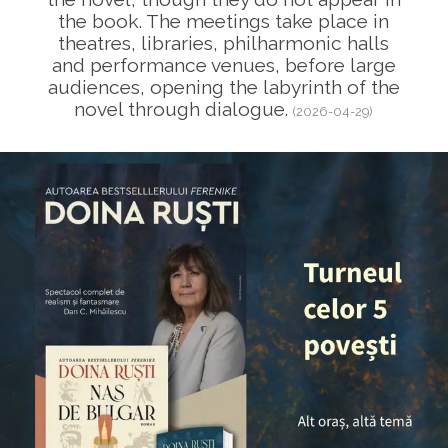
the book. The meetings take place in
theatres, libraries, philharmonic halls
and performance venues, before large
audiences, opening the labyrinth of the
novel through dialogue.
(2026-04-29)