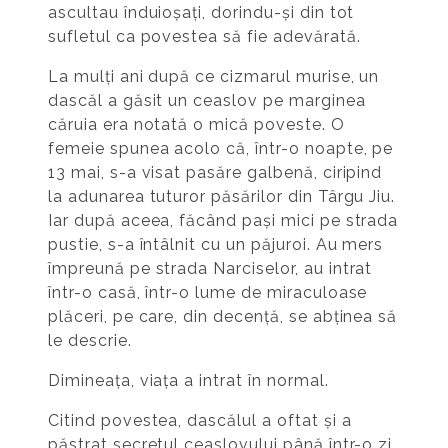
ascultau înduioșați, dorindu-și din tot
sufletul ca povestea să fie adevărată.
La mulți ani după ce cizmarul murise, un
dascăl a găsit un ceaslov pe marginea
căruia era notată o mică poveste. O
femeie spunea acolo că, într-o noapte, pe
13 mai, s-a visat pasăre galbenă, ciripind
la adunarea tuturor păsărilor din Târgu Jiu.
Iar după aceea, făcând pași mici pe strada
pustie, s-a întâlnit cu un păjuroi. Au mers
împreună pe strada Narciselor, au intrat
într-o casă, într-o lume de miraculoase
plăceri, pe care, din decență, se abținea să
le descrie.
Dimineața, viața a intrat în normal.
Citind povestea, dascălul a oftat și a
păstrat secretul ceaslovului până într-o zi,