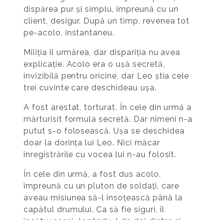
dispărea pur și simplu, împreună cu un
client, desigur. După un timp, revenea tot
pe-acolo, instantaneu.
Miliția îl urmărea, dar dispariția nu avea
explicație. Acolo era o ușă secretă,
invizibilă pentru oricine, dar Leo știa cele
trei cuvinte care deschideau ușa.
A fost arestat, torturat. În cele din urmă a
mărturisit formula secretă. Dar nimeni n-a
putut s-o folosească. Ușa se deschidea
doar la dorința lui Leo. Nici măcar
înregistrările cu vocea lui n-au folosit.
În cele din urmă, a fost dus acolo,
împreună cu un pluton de soldați, care
aveau misiunea să-l însoțească până la
capătul drumului. Ca să fie siguri, îl