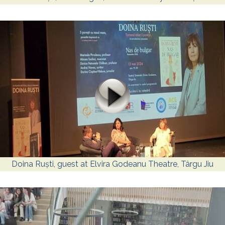
Doina Ruști, guest at Elvira Godeanu Theatre, Târgu Jiu